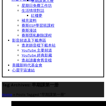
早期課第九冊
星期日免費工作坊
生活情境對話
紅樓夢
補充資料
賽斯ESP學習班課程
賽斯漫談
賽斯隱私刪除課程
影音頻道及下載專區
查老師音檔下載本站
YouTube 主要頻道
YouTube 經典影藏
查叔讀書會舊音檔
美國新時代基金會
心靈宇宙連結
Tag Archives: 早期課第一册
Home
»
Posts Tagged "早期課第一册"