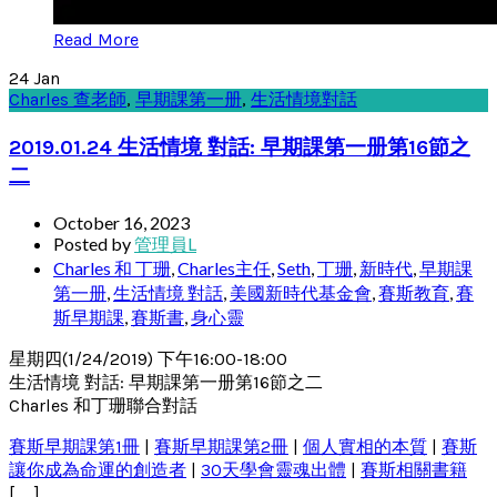
Read More
24
Jan
Charles 查老師
,
早期課第一册
,
生活情境對話
2019.01.24 生活情境 對話: 早期課第一册第16節之
二
October 16, 2023
Posted by
管理員L
Charles 和 丁珊
,
Charles主任
,
Seth
,
丁珊
,
新時代
,
早期課
第一册
,
生活情境 對話
,
美國新時代基金會
,
賽斯教育
,
賽
斯早期課
,
賽斯書
,
身心靈
星期四(1/24/2019) 下午16:00-18:00
生活情境 對話: 早期課第一册第16節之二
Charles 和丁珊聯合對話
賽斯早期課第1冊
|
賽斯早期課第2冊
|
個人實相的本質
|
賽斯
讓你成為命運的創造者
|
30天學會靈魂出體
|
賽斯相關書籍
[……]