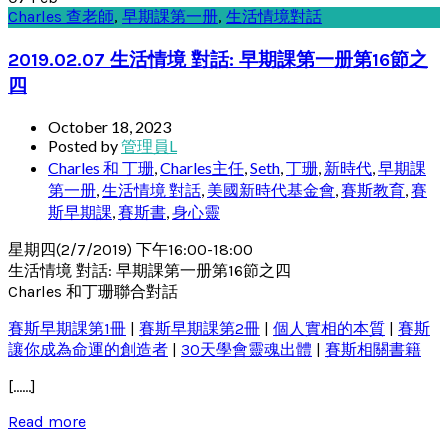
Charles 查老師
,
早期課第一册
,
生活情境對話
2019.02.07 生活情境 對話: 早期課第一册第16節之
四
October 18, 2023
Posted by
管理員L
Charles 和 丁珊
,
Charles主任
,
Seth
,
丁珊
,
新時代
,
早期課
第一册
,
生活情境 對話
,
美國新時代基金會
,
賽斯教育
,
賽
斯早期課
,
賽斯書
,
身心靈
星期四(2/7/2019) 下午16:00-18:00
生活情境 對話: 早期課第一册第16節之四
Charles 和丁珊聯合對話
賽斯早期課第1冊
|
賽斯早期課第2冊
|
個人實相的本質
|
賽斯
讓你成為命運的創造者
|
30天學會靈魂出體
|
賽斯相關書籍
[……]
Read more