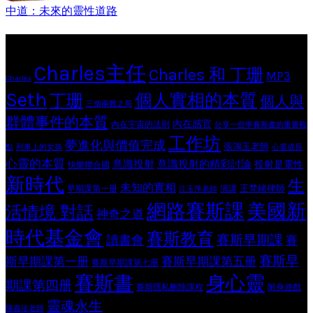
中道：未來的靈性道路
Tags
Charles主任
Charles 和 丁珊
MP3
Charles
Seth
個人實相的本質
丁珊
個人與
三個兩難之局
群體事件的本質
內在感官
內在宇宙的法則
分享一些學賽斯書的重要觀
工作坊
夢進化與價值完成
張鴻玉老師
點
列車上的女孩
心靈成長
心靈的本質
意識投射
意識投射的精彩討論
投射是電性
快樂聯合國
新時代
生
未知的實相
王梵緒律師
早期課第一册
演講
江玉萍老師
網路賽斯課
美國新
活情境 對話
神奇之道
時代基金會
賽斯教育
賽斯早期課
讀書會
賽
賽斯早
斯早期課第一册
賽斯早期課第五册
賽斯早期課第七册
賽斯書
身心靈
期課第四册
賽斯隱私刪除課程
附身遊戲
靈魂永生
陳嘉珍老師