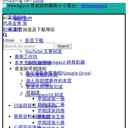
Shopping cart
close
NewAgeLA 查老師的賽斯小小電台:
@NewAgeLA
關於我們
影音頻道及下載專區
close
影音下載
Search
Search
for:
YouTube 主要頻道
賽斯工作坊
YouTube NewAgeLA 經典影藏
多次元創想遊樂場
查老師早期課程
查叔讀書會舊音檔(Google Drive)
個人實相的本質
個人與群體事件的本質
Bilibili (B站)
夢進化與價值完成
早期課
Ganjingworld 頻道
早期課第一册
早期課第二冊
討論與留言 FB Group
早期課第四冊
賽斯資料相關年表
早期課第五冊
早期課第七冊
心靈宇宙連結