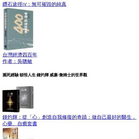
鑽石途徑IV：無可摧毀的純真
台灣經濟四百年
作者：吳聰敏
瀕死經驗 頓悟人生 鍾灼輝 威廉‧詹姆士的世界觀
鍾灼輝：從「心」創造自我修復的奇蹟：做自己最好的醫生，
心藥、自癒套書