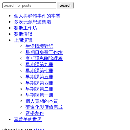
Search
Search
for:
個人與群體事件的本質
多次元創想遊樂場
賽斯工作坊
賽斯漫談
上課演講
生活情境對話
星期日免費工作坊
賽斯隱私刪除課程
早期課第九冊
早期課第七冊
早期課第五冊
早期課第四冊
早期課第二冊
早期課第一册
個人實相的本質
夢進化與價值完成
音樂創作
真善美的世界