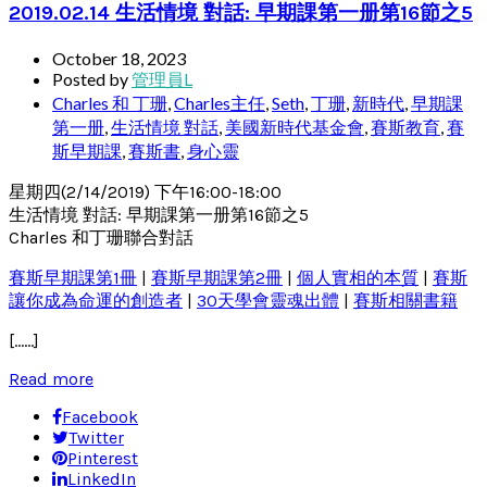
2019.02.14 生活情境 對話: 早期課第一册第16節之5
October 18, 2023
Posted by
管理員L
Charles 和 丁珊
,
Charles主任
,
Seth
,
丁珊
,
新時代
,
早期課
第一册
,
生活情境 對話
,
美國新時代基金會
,
賽斯教育
,
賽
斯早期課
,
賽斯書
,
身心靈
星期四(2/14/2019) 下午16:00-18:00
生活情境 對話: 早期課第一册第16節之5
Charles 和丁珊聯合對話
賽斯早期課第1冊
|
賽斯早期課第2冊
|
個人實相的本質
|
賽斯
讓你成為命運的創造者
|
30天學會靈魂出體
|
賽斯相關書籍
[……]
Read more
Facebook
Twitter
Pinterest
LinkedIn