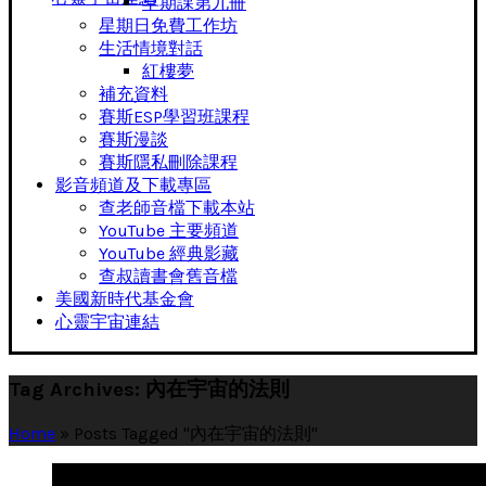
早期課第九冊
星期日免費工作坊
生活情境對話
紅樓夢
補充資料
賽斯ESP學習班課程
賽斯漫談
賽斯隱私刪除課程
影音頻道及下載專區
查老師音檔下載本站
YouTube 主要頻道
YouTube 經典影藏
查叔讀書會舊音檔
美國新時代基金會
心靈宇宙連結
Tag Archives: 內在宇宙的法則
Home
»
Posts Tagged "內在宇宙的法則"