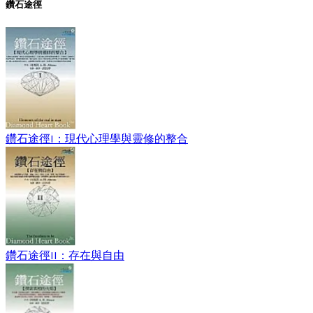
鑽石途徑
鑽石途徑I：現代心理學與靈修的整合
鑽石途徑II：存在與自由