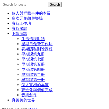
Search
Search
for:
個人與群體事件的本質
多次元創想遊樂場
賽斯工作坊
賽斯漫談
上課演講
生活情境對話
星期日免費工作坊
賽斯隱私刪除課程
早期課第九冊
早期課第七冊
早期課第五冊
早期課第四冊
早期課第二冊
早期課第一册
個人實相的本質
夢進化與價值完成
音樂創作
真善美的世界