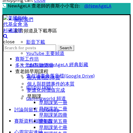
Shopping cart
close
NewAgeLA 查老師的賽斯小小電台:
@NewAgeLA
關於我們
影音頻道及下載專區
close
影音下載
Search
Search
for:
YouTube 主要頻道
賽斯工作坊
YouTube NewAgeLA 經典影藏
多次元創想遊樂場
查老師早期課程
查叔讀書會舊音檔(Google Drive)
個人實相的本質
個人與群體事件的本質
Bilibili (B站)
夢進化與價值完成
早期課
Ganjingworld 頻道
早期課第一册
早期課第二冊
討論與留言 FB Group
早期課第四冊
賽斯資料相關年表
早期課第五冊
早期課第七冊
心靈宇宙連結