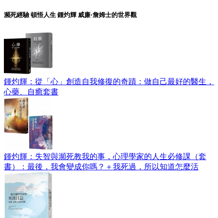
瀕死經驗 頓悟人生 鍾灼輝 威廉‧詹姆士的世界觀
鍾灼輝：從「心」創造自我修復的奇蹟：做自己最好的醫生，
心藥、自癒套書
鍾灼輝：失智與瀕死教我的事，心理學家的人生必修課（套
書）：最後，我會變成你嗎？＋我死過，所以知道怎麼活