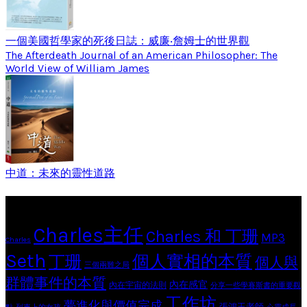
一個美國哲學家的死後日誌：威廉‧詹姆士的世界觀
The Afterdeath Journal of an American Philosopher: The
World View of William James
中道：未來的靈性道路
Tags
Charles主任
Charles 和 丁珊
MP3
Charles
Seth
個人實相的本質
丁珊
個人與
三個兩難之局
群體事件的本質
內在感官
內在宇宙的法則
分享一些學賽斯書的重要觀
工作坊
夢進化與價值完成
張鴻玉老師