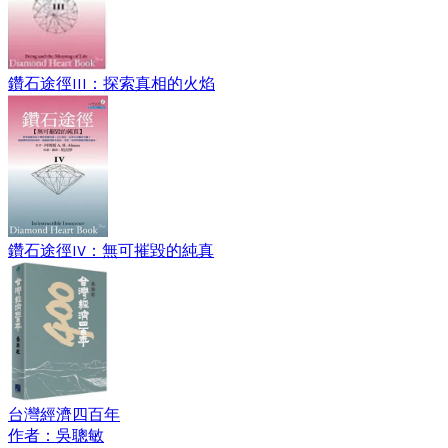
鑽石途徑III：探索真相的火焰
鑽石途徑IV：無可摧毀的純真
台灣經濟四百年
作者：吳聰敏