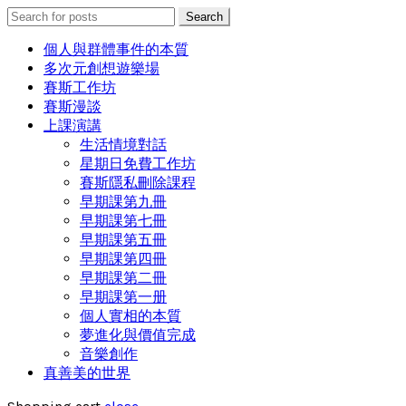
Search
Search
for:
個人與群體事件的本質
多次元創想遊樂場
賽斯工作坊
賽斯漫談
上課演講
生活情境對話
星期日免費工作坊
賽斯隱私刪除課程
早期課第九冊
早期課第七冊
早期課第五冊
早期課第四冊
早期課第二冊
早期課第一册
個人實相的本質
夢進化與價值完成
音樂創作
真善美的世界