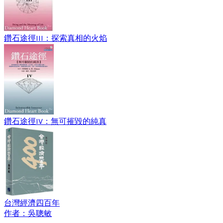
鑽石途徑III：探索真相的火焰
鑽石途徑IV：無可摧毀的純真
台灣經濟四百年
作者：吳聰敏