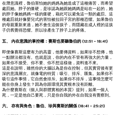
在潛意識裡，魯伯害怕她的媽媽為她造成了這種痛苦，而希望
處罰她。脖子的僵硬，是珍認為她跟她媽媽是站在一起的，她
的脖子像她媽媽一樣的僵硬，藉此可以避免這一類的處罰。這
種處罰就好像嬰兒式的害怕被拉回子宮的那種恐懼。如果魯伯
的母親重新來過，她不會生這個孩子，而隱藏在成人裡的這孩
子仍舊覺得恐懼。所以珍產生了脖子上的疼痛。
五、 內在意識的掌控權：賽斯也要聽魯伯的 (12:51 – 18:41)
即便像賽斯這麼有力的高靈，他要傳資料，如果珍不想傳，他
一點辦法都沒有。也就是說，你的內在不管有再強大的力量，
如果你不接受、你不要、你不想這樣做，資料進不來。
這是在說明，雖然你的大腦以為是你在控制，但其實背後有更
深的意識層次。就像電的特質：吸引、排斥、匯集。如果你不
吸引這件事情，它自然會排斥。如果你不排斥，這事情怎麼可
能在你身上發生？因為你跟環境其實根本沒有距離。
為什麼賽斯在《個人與群體實相的本質》提到，如果一個人
死，一定是他自己要死，只是你自我的外在自我沒有覺察到。
六、 存有與角色：魯伯、珍與賽斯的關係 (18:41 – 25:21)