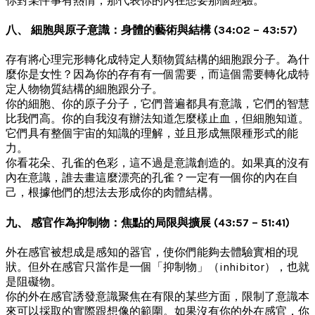
你對某件事有熱情，那代表你的內在想要那個經驗。
八、 細胞與原子意識：身體的藝術與結構 (34:02 – 43:57)
存有將心理完形轉化成特定人類物質結構的細胞跟分子。為什
麼你是女性？因為你的存有有一個需要，而這個需要轉化成特
定人物物質結構的細胞跟分子。
你的細胞、你的原子分子，它們普遍都具有意識，它們的智慧
比我們高。你的自我沒有辦法知道怎麼樣止血，但細胞知道。
它們具有整個宇宙的知識的理解，並且形成無限種形式的能
力。
你看花朵、孔雀的色彩，這不過是意識創造的。如果真的沒有
內在意識，誰去畫這麼漂亮的孔雀？一定有一個你的內在自
己，根據他們的想法去形成你的肉體結構。
九、 感官作為抑制物：焦點的局限與擴展 (43:57 – 51:41)
外在感官被想成是感知的器官，使你們能夠去體驗實相的現
狀。但外在感官只當作是一個「抑制物」（inhibitor），也就
是阻礙物。
你的外在感官誘發意識聚焦在有限的某些方面，限制了意識本
來可以採取的實際跟想像的範圍。如果沒有你的外在感官，你