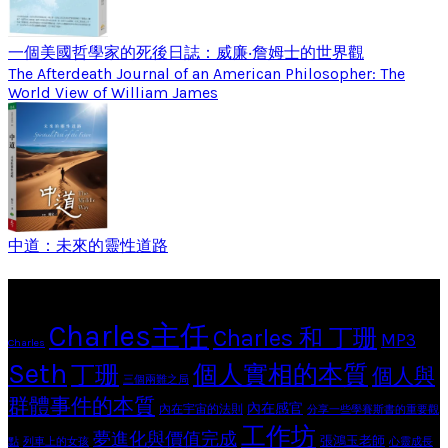
一個美國哲學家的死後日誌：威廉‧詹姆士的世界觀
The Afterdeath Journal of an American Philosopher: The
World View of William James
中道：未來的靈性道路
Tags
Charles主任
Charles 和 丁珊
MP3
Charles
Seth
個人實相的本質
丁珊
個人與
三個兩難之局
群體事件的本質
內在感官
內在宇宙的法則
分享一些學賽斯書的重要觀
工作坊
夢進化與價值完成
張鴻玉老師
點
列車上的女孩
心靈成長