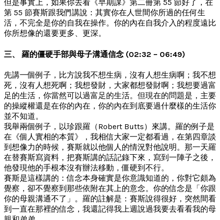
但是事實上，如果你去看《早期課》第二冊第 55 節好了，在
第 55 節賽斯跟我們講說：其實你在人世間你所過的任何生
活，不完全是你的自我在操作。你的內在自我介入的程度遠比
你所想像的還要更多、更深。
三、 羅的僵硬手部與母子溝通信念 (02:32 – 06:49)
先講一個例子，比方說我不想生病，沒有人想生病啊；我不想
死，沒有人想死啊；我想發財，大家都想發財啊；我想要過富
足的生活，你當然可以過富足的生活。但現在的問題是，主要
的操縱權還是在你的內在，你的內在到底要過什麼樣的生活你
並不知道。
我舉兩個例子，以珍跟羅（Robert Butts）來講。羅的例子是
在《個人實相的本質》，我相信大家一定都看過，在第四章談
到想像力的時候，賽斯就以他個人的情況對他說明。那一天羅
在替賽斯寫資料，把賽斯講的話記錄下來，寫到一陣子之後，
他發現他的手根本沒有辦法移動，僵硬到不行。
賽斯是這樣講的：信念本身確實是你意識知道的，你對它頗為
覺察，卻不覺察到那些依附在其上的意念。你的信念是「你跟
你的母親溝通不了」。羅的註解是：賽斯說得很好，突然間看
到一直在那裡的信念，我還記得我上週說過我要去看看我的母
親和弟弟。