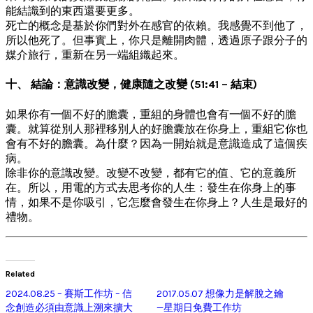
能結識到的東西還要更多。
死亡的概念是基於你們對外在感官的依賴。我感覺不到他了，
所以他死了。但事實上，你只是離開肉體，透過原子跟分子的
媒介旅行，重新在另一端組織起來。
十、 結論：意識改變，健康隨之改變 (51:41 – 結束)
如果你有一個不好的膽囊，重組的身體也會有一個不好的膽
囊。就算從別人那裡移別人的好膽囊放在你身上，重組它你也
會有不好的膽囊。為什麼？因為一開始就是意識造成了這個疾
病。
除非你的意識改變。改變不改變，都有它的值、它的意義所
在。所以，用電的方式去思考你的人生：發生在你身上的事
情，如果不是你吸引，它怎麼會發生在你身上？人生是最好的
禮物。
Related
2024.08.25 – 賽斯工作坊 – 信
2017.05.07 想像力是解脫之鑰
念創造必須由意識上溯來擴大
—星期日免費工作坊