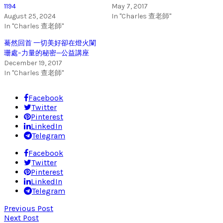
1194
May 7, 2017
August 25, 2024
In "Charles 查老師"
In "Charles 查老師"
驀然回首 一切美好卻在燈火闌
珊處–力量的秘密—公益講座
December 19, 2017
In "Charles 查老師"
Facebook
Twitter
Pinterest
LinkedIn
Telegram
Facebook
Twitter
Pinterest
LinkedIn
Telegram
Previous Post
Next Post