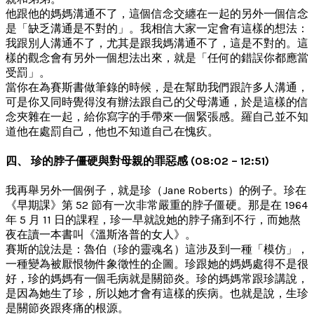
他跟他的媽媽溝通不了，這個信念交纏在一起的另外一個信念
是「缺乏溝通是不對的」。我相信大家一定會有這樣的想法：
我跟別人溝通不了，尤其是跟我媽溝通不了，這是不對的。這
樣的觀念會有另外一個想法出來，就是「任何的錯誤你都應當
受罰」。
當你在為賽斯書做筆錄的時候，是在幫助我們跟許多人溝通，
可是你又同時覺得沒有辦法跟自己的父母溝通，於是這樣的信
念夾雜在一起，給你寫字的手帶來一個緊張感。羅自己並不知
道他在處罰自己，他也不知道自己在愧疚。
四、 珍的脖子僵硬與對母親的罪惡感 (08:02 – 12:51)
我再舉另外一個例子，就是珍（Jane Roberts）的例子。珍在
《早期課》第 52 節有一次非常嚴重的脖子僵硬。那是在 1964
年 5 月 11 日的課程，珍一早就說她的脖子痛到不行，而她熬
夜在讀一本書叫《溫斯洛普的女人》。
賽斯的說法是：魯伯（珍的靈魂名）這涉及到一種「模仿」，
一種變為被厭恨物件象徵性的企圖。珍跟她的媽媽處得不是很
好，珍的媽媽有一個毛病就是關節炎。珍的媽媽常跟珍講說，
是因為她生了珍，所以她才會有這樣的疾病。也就是說，生珍
是關節炎跟疼痛的根源。