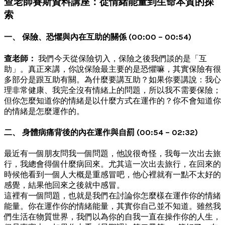
查老師賽斯資料講座：從情緒能量到生命本質的探
索
一、 保險、恐懼與內在互助的關係 (00:00 – 00:54)
查老師：
我們今天從保險切入，保險之後我們談的是「互
助」。真正來講，你說保險最主要的是恐懼嘛，其實保險有很
多部分是跟互助有關。為什麼要講互助？如果你要講說：我心
理非常健康、我完全沒有情緒上的問題，所以我不需要保險；
但你怎麼知道你的情緒是以什麼方式在運作的？你不會知道你
的情緒是怎麼運作的。
二、 身體病痛背後的內在運作與自罰 (00:54 – 02:32)
最近有一個朋友問我一個問題，他說很奇怪，我每一次出去旅
行，我總會得個什麼病回來。尤其這一次出去旅行，在回來的
時候他看到一個人大概是重感冒吧，他心裡就有一點不太好的
感覺，結果他回來之後就中感冒。
這裡有一個問題，也就是我們在討論你怎麼樣在運作你的情緒
能量。你在運作你的情緒能量，其實你自己並不知道。雖然我
們生活在物質世界，我們以為你的自我一直在操作你的人生，