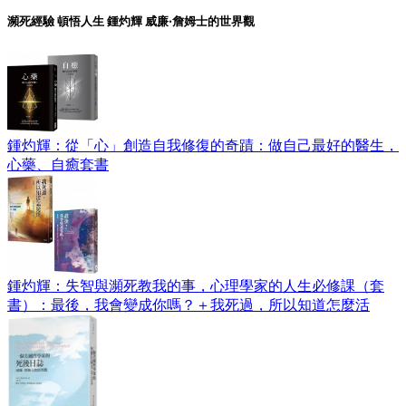
瀕死經驗 頓悟人生 鍾灼輝 威廉‧詹姆士的世界觀
鍾灼輝：從「心」創造自我修復的奇蹟：做自己最好的醫生，
心藥、自癒套書
鍾灼輝：失智與瀕死教我的事，心理學家的人生必修課（套
書）：最後，我會變成你嗎？＋我死過，所以知道怎麼活