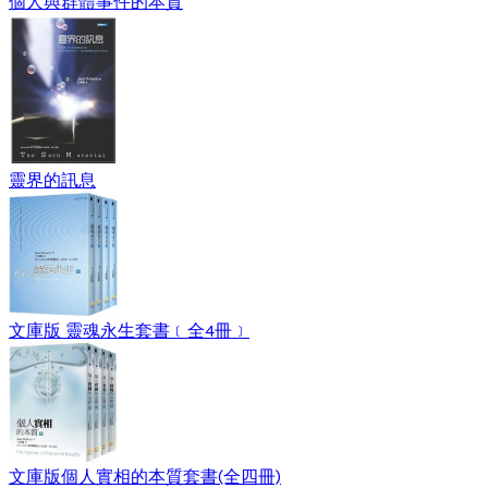
個人與群體事件的本質
靈界的訊息
文庫版 靈魂永生套書﹝全4冊﹞
文庫版個人實相的本質套書(全四冊)