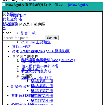
Shopping cart
close
NewAgeLA 查老師的賽斯小小電台:
@NewAgeLA
關於我們
影音頻道及下載專區
close
影音下載
Search
Search
for:
YouTube 主要頻道
賽斯工作坊
YouTube NewAgeLA 經典影藏
多次元創想遊樂場
查老師早期課程
查叔讀書會舊音檔(Google Drive)
個人實相的本質
個人與群體事件的本質
Bilibili (B站)
夢進化與價值完成
早期課
Ganjingworld 頻道
早期課第一册
早期課第二冊
討論與留言 FB Group
早期課第四冊
賽斯資料相關年表
早期課第五冊
早期課第七冊
心靈宇宙連結