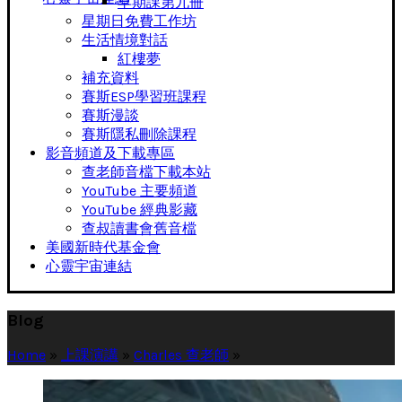
早期課第九冊
星期日免費工作坊
生活情境對話
紅樓夢
補充資料
賽斯ESP學習班課程
賽斯漫談
賽斯隱私刪除課程
影音頻道及下載專區
查老師音檔下載本站
YouTube 主要頻道
YouTube 經典影藏
查叔讀書會舊音檔
美國新時代基金會
心靈宇宙連結
Blog
Home
»
上課演講
»
Charles 查老師
»