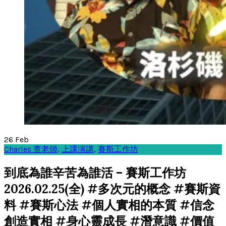
26
Feb
Charles 查老師
,
上課演講
,
賽斯工作坊
到底為誰辛苦為誰活 – 賽斯工作坊
2026.02.25(全) #多次元的概念 #賽斯資
料 #賽斯心法 #個人實相的本質 #信念
創造實相 #身心靈成長 #潛意識 #價值