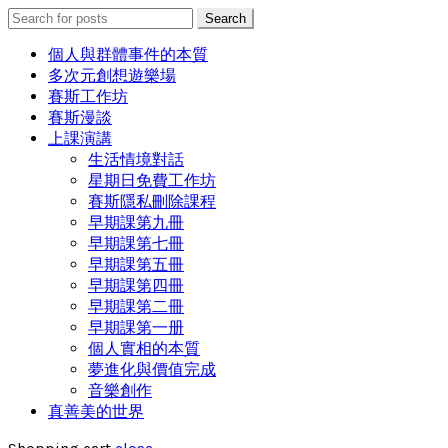
Search
Search
for:
個人與群體事件的本質
多次元創想遊樂場
賽斯工作坊
賽斯漫談
上課演講
生活情境對話
星期日免費工作坊
賽斯隱私刪除課程
早期課第九冊
早期課第七冊
早期課第五冊
早期課第四冊
早期課第二冊
早期課第一册
個人實相的本質
夢進化與價值完成
音樂創作
真善美的世界