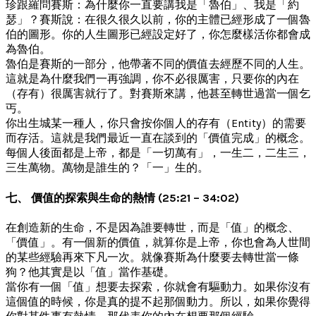
珍跟羅問賽斯：為什麼你一直要講我是「魯伯」、我是「約
瑟」？賽斯說：在很久很久以前，你的主體已經形成了一個魯
伯的圖形。你的人生圖形已經設定好了，你怎麼樣活你都會成
為魯伯。
魯伯是賽斯的一部分，他帶著不同的價值去經歷不同的人生。
這就是為什麼我們一再強調，你不必很厲害，只要你的內在
（存有）很厲害就行了。對賽斯來講，他甚至轉世過當一個乞
丐。
你出生城某一種人，你只會按你個人的存有（Entity）的需要
而存活。這就是我們最近一直在談到的「價值完成」的概念。
每個人後面都是上帝，都是「一切萬有」，一生二，二生三，
三生萬物。萬物是誰生的？「一」生的。
七、 價值的探索與生命的熱情 (25:21 – 34:02)
在創造新的生命，不是因為誰要轉世，而是「值」的概念、
「價值」。有一個新的價值，就算你是上帝，你也會為人世間
的某些經驗再來下凡一次。就像賽斯為什麼要去轉世當一條
狗？他其實是以「值」當作基礎。
當你有一個「值」想要去探索，你就會有驅動力。如果你沒有
這個值的時候，你是真的提不起那個動力。所以，如果你覺得