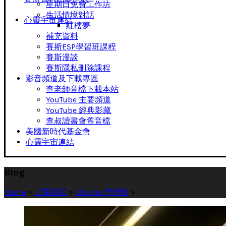
星期日免費工作坊
生活情境對話
心靈宇宙連結
紅樓夢
補充資料
賽斯ESP學習班課程
賽斯漫談
賽斯隱私刪除課程
影音頻道及下載專區
查老師音檔下載本站
YouTube 主要頻道
YouTube 經典影藏
查叔讀書會舊音檔
美國新時代基金會
心靈宇宙連結
Blog
Home
»
上課演講
»
Charles 查老師
»