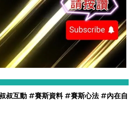
與查叔叔互動 #賽斯資料 #賽斯心法 #內在自