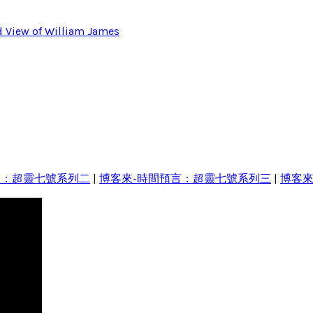
d View of William James
相：超靈七號系列二
|
博客來-時間預言：超靈七號系列三
|
博客來