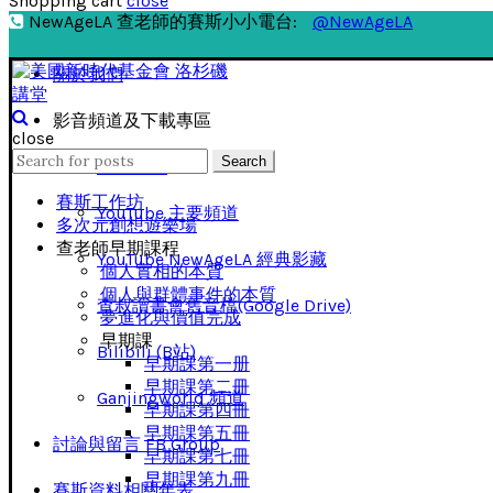
Shopping cart
close
NewAgeLA 查老師的賽斯小小電台:
@NewAgeLA
關於我們
影音頻道及下載專區
close
Search
Search
影音下載
for:
賽斯工作坊
YouTube 主要頻道
多次元創想遊樂場
查老師早期課程
YouTube NewAgeLA 經典影藏
個人實相的本質
個人與群體事件的本質
查叔讀書會舊音檔(Google Drive)
夢進化與價值完成
早期課
Bilibili (B站)
早期課第一册
早期課第二冊
Ganjingworld 頻道
早期課第四冊
早期課第五冊
討論與留言 FB Group
早期課第七冊
早期課第九冊
賽斯資料相關年表