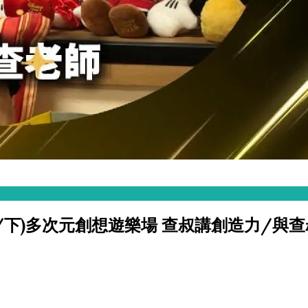
0(上/下)多次元創想遊樂場 查叔講創造力/