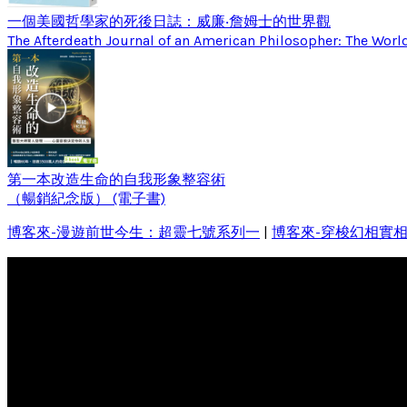
一個美國哲學家的死後日誌：威廉‧詹姆士的世界觀
The Afterdeath Journal of an American Philosopher: The Worl
第一本改造生命的自我形象整容術
（暢銷紀念版） (電子書)
博客來-漫遊前世今生：超靈七號系列一
|
博客來-穿梭幻相實