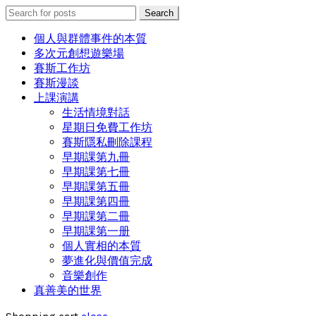
Search
Search
for:
個人與群體事件的本質
多次元創想遊樂場
賽斯工作坊
賽斯漫談
上課演講
生活情境對話
星期日免費工作坊
賽斯隱私刪除課程
早期課第九冊
早期課第七冊
早期課第五冊
早期課第四冊
早期課第二冊
早期課第一册
個人實相的本質
夢進化與價值完成
音樂創作
真善美的世界