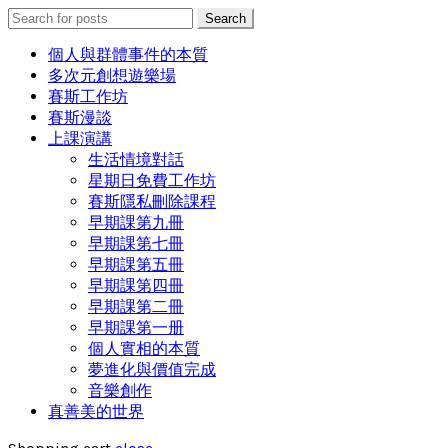
Search
Search
for:
個人與群體事件的本質
多次元創想遊樂場
賽斯工作坊
賽斯漫談
上課演講
生活情境對話
星期日免費工作坊
賽斯隱私刪除課程
早期課第九冊
早期課第七冊
早期課第五冊
早期課第四冊
早期課第二冊
早期課第一册
個人實相的本質
夢進化與價值完成
音樂創作
真善美的世界