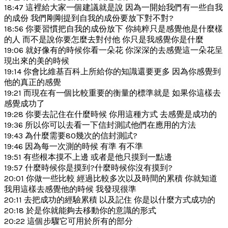
18:47 這裡給大家一個建議就是說 因為一開始我們有一些自我
的成份 我們剛剛提到自我的成份要放下對不對?
18:56 你要習慣把自我的成份放下 你純粹只是感覺他是什麼樣
的人 而不是說你要怎麼去對付他 你只是我感覺你是什麼
19:06 就好像有的時候你看一朵花 你深深的去感覺這一朵花呈
現出來的美的時候
19:14 你會比維基百科上所給你的知識還要更多 因為你感覺到
他的真正的感覺
19:21 而現在有一個比較重要的衡量的標準就是 如果你這樣去
感覺成功了
19:28 你要去記住在什麼時候 你用這種方式 去感覺是成功的
19:36 所以你可以去看一下信封測試他們在應用的方法
19:43 為什麼需要80幾次的信封測試?
19:46 因為每一次測的時候 有準 有不準
19:51 有些根本摸不上邊 或者是他只摸到一點邊
19:57 什麼時候你是摸到?什麼時候你沒有摸到?
20:01 你做一些比較 經過比較多次以及時間的累積 你就知道
我用這樣去感覺他的時候 我發現很準
20:11 去把成功的經驗累積 以及記住 你是以什麼方式成功的
20:18 於是你就能夠去移動你的意識的形式
20:22 這個步驟它可用於所有的部分