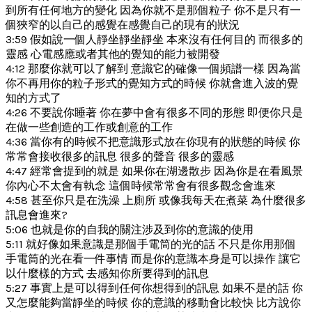
到所有任何地方的變化 因為你就不是那個粒子 你不是只有一
個狹窄的以自己的感覺在感覺自己的現有的狀況
3:59 假如說一個人靜坐靜坐靜坐 本來沒有任何目的 而很多的
靈感 心電感應或者其他的覺知的能力被開發
4:12 那麼你就可以了解到 意識它的確像一個頻譜一樣 因為當
你不再用你的粒子形式的覺知方式的時候 你就會進入波的覺
知的方式了
4:26 不要說你睡著 你在夢中會有很多不同的形態 即便你只是
在做一些創造的工作或創意的工作
4:36 當你有的時候不把意識形式放在你現有的狀態的時候 你
常常會接收很多的訊息 很多的聲音 很多的靈感
4:47 經常會提到的就是 如果你在湖邊散步 因為你是在看風景
你內心不太會有執念 這個時候常常會有很多觀念會進來
4:58 甚至你只是在洗澡 上廁所 或像我每天在煮菜 為什麼很多
訊息會進來?
5:06 也就是你的自我的關注涉及到你的意識的使用
5:11 就好像如果意識是那個手電筒的光的話 不只是你用那個
手電筒的光在看一件事情 而是你的意識本身是可以操作 讓它
以什麼樣的方式 去感知你所要得到的訊息
5:27 事實上是可以得到任何你想得到的訊息 如果不是的話 你
又怎麼能夠當靜坐的時候 你的意識的移動會比較快 比方說你