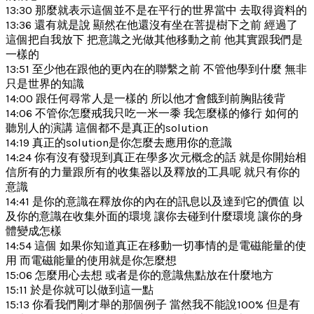
13:30 那麼就表示這個並不是在平行的世界當中 去取得資料的
13:36 還有就是說 顯然在他還沒有坐在菩提樹下之前 經過了
這個把自我放下 把意識之光做其他移動之前 他其實跟我們是
一樣的
13:51 至少他在跟他的更內在的聯繫之前 不管他學到什麼 無非
只是世界的知識
14:00 跟任何尋常人是一樣的 所以他才會餓到前胸貼後背
14:06 不管你怎麼戒我只吃一米一黍 我怎麼樣的修行 如何的
聽別人的演講 這個都不是真正的solution
14:19 真正的solution是你怎麼去應用你的意識
14:24 你有沒有發現到真正在學多次元概念的話 就是你開始相
信所有的力量跟所有的收集器以及釋放的工具呢 就只有你的
意識
14:41 是你的意識在釋放你的內在的訊息以及達到它的價值 以
及你的意識在收集外面的環境 讓你去碰到什麼環境 讓你的身
體變成怎樣
14:54 這個 如果你知道真正在移動一切事情的是電磁能量的使
用 而電磁能量的使用就是你怎麼想
15:06 怎麼用心去想 或者是你的意識焦點放在什麼地方
15:11 於是你就可以做到這一點
15:13 你看我們剛才舉的那個例子 當然我不能說100% 但是有