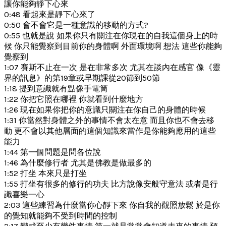
讓你能夠靜下心來
0:48 看起來是靜下心來了
0:50 會不會它是一種意識的移動的方式?
0:55 也就是說 如果你只有關注在你現在的自我這個身上的時
候 你只能覺察到目前你的身體啊 外面環境啊 想法 這些你能夠
覺察到
1:07 賽斯不止在一次 是在非常多次 尤其在談內在感官 像《靈
界的訊息》的第19章或早期課從20節到50節
1:18 提到意識就有點像手電筒
1:22 你把它照在哪裡 你就看到什麼地方
1:26 現在如果你把你的意識只關注在你自己的身體的時候
1:31 你當然對身體之外的事情不會太在意 而且你也不會去移
動 更不會以其他層面的這個知識來當作是你能夠應用的這些
能力
1:44 第一個問題是問各位說
1:46 為什麼修行者 尤其是佛教是做最多的
1:52 打坐 本來只是打坐
1:55 打坐有很多的修行的功夫 比方說像安般守意法 或者是行
識喜樂一心
2:03 這些練習為什麼當你心靜下來 你自我的觀照放鬆 於是你
的覺知就能夠不受到時間的控制