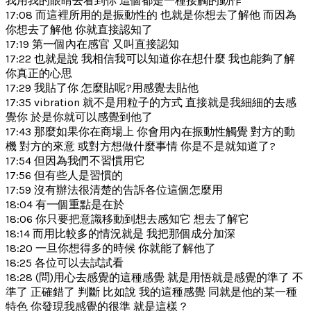
我用我的眼睛去看到你 這個都是一種接觸的動作
17:08 而這裡所用的是振動性的 也就是你想去了解他 而因為
你想去了解他 你就直接認知了
17:19 第一個內在感官 又叫直接認知
17:22 也就是說 我相信我可以知道你在想什麼 我也能夠了解
你真正的心思
17:29 我貼了你 怎麼貼呢?用感覺去貼他
17:35 vibration 就不是用粒子的方式 直接就是我細細的去感
覺你 於是你就可以感覺到他了
17:43 那麼如果你在商場上 你會用內在振動性觸覺 對方的動
機 對方的來意 或對方想做什麼事情 你是不是就知道了?
17:54 但因為我們不習慣用它
17:56 但有些人是習慣的
17:59 沒有辦法很清楚的告訴各位這個怎麼用
18:04 有一個重點是在於
18:06 你只要把意識移動到想去感知它 想去了解它
18:14 而用比較多的情況就是 我把那個成分加深
18:20 一旦你想得多的時候 你就能了解他了
18:25 各位可以去試試看
18:28 (問)用心去感覺的這種感覺 就是用悟就是感覺的準了 不
準了 正確錯了 判斷 比如說 我的這種感覺 同就是他的某一種
特色 你發現我感覺的很準 就是這樣？