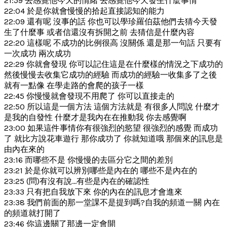
21:59 去感覺他今天的情緒 去感覺他今天發生什麼事情
22:04 於是你就會慢慢的拾起直接認知的能力
22:09 還有呢 沒事的話 你也可以學珍羅伯茲他們去猜今天發
生了什麼事 或者信還沒有拆開之前 去猜信是什麼內容
22:20 這樣呢 不成功的比例很高 沒關係 還是那一句話 只要有
一次成功 兩次成功
22:29 你就會發現 你可以記住這是在什麼樣的情況之下成功的
然後慢慢去收集它成功的經驗 而成功的經驗一收集多了之後
就有一點像 在學走路的會爬的孩子一樣
22:45 你慢慢就會發現不用爬了 你可以直接走的
22:50 所以這是一個方法 這個方法就是 有很多人問說 什麼才
是我的自發性 什麼才是我內在在推動我 你去感覺啊
23:00 如果這件事情你有很強烈的慾望 很強烈的感覺 而成功
了 就比方說花車遊行 那你成功了 你就知道哦 那個來的訊息是
由內在來的
23:16 而哪些不是 你慢慢的去區分它之間的差別
23:21 於是你就可以辨別哪些是內在的 哪些不是內在的
23:25 (問)有沒有說…有些是內在的確認性
23:33 只有把自我放下來 你的內在的訊息才會進來
23:38 我們前面的那一堂課不是提到嗎?自我的頻道一關 內在
的頻道就打開了
23:46 你這邊關了那邊一定會開