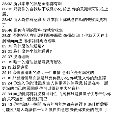
28:32 所以本來的訊息全部都有啊
28:35 只要你的自我放下或微小化 於是 你的意識就可以往上
層走
28:42 而因為你有意識 所以本質上你就會自動的去收集資料
了
28:48 跟你有關的資料 你就會收集
28:51 否則的話 在山洞裡面去面壁 像彌勒日巴 他就天天在山
洞裡面面壁 這樣就能夠通透哦
29:03 為什麼他能通透?
29:05 為什麼靜坐就能通透?
29:07 沒道理啊
29:09 唯一的道理就是意識有層次
29:13 就是這樣
29:14 這個很清晰的證明一件事情 意識它是有層次的
29:19 那麼這個層次就是只要你微小化 你就進入你的潛意識
29:24 你進入你的潛意識 進入你更深的無意識 於是在每一層
更深的自己的層面呢 你可以得到更大的資料
29:34 而那個資料就沒有可能性 而純粹只是像量子力學告訴你
的 只不過是一個節點而已
29:43 你把節點一拉開 所有的可能性都在這裡 但為什麼需要
可能性?是因為讓你一個叫做自由意志 去做你要做的選擇 可