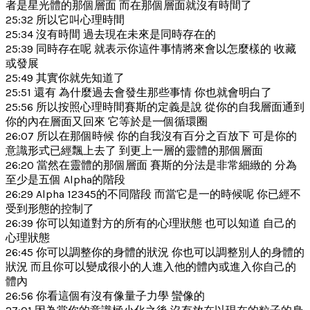
者是星光體的那個層面 而在那個層面就沒有時間了
25:32 所以它叫心理時間
25:34 沒有時間 過去現在未來是同時存在的
25:39 同時存在呢 就表示你這件事情將來會以怎麼樣的 收藏
或發展
25:49 其實你就先知道了
25:51 還有 為什麼過去會發生那些事情 你也就會明白了
25:56 所以按照心理時間賽斯的定義是說 從你的自我層面通到
你的內在層面又回來 它等於是一個循環圈
26:07 所以在那個時候 你的自我沒有百分之百放下 可是你的
意識形式已經飄上去了 到更上一層的靈體的那個層面
26:20 當然在靈體的那個層面 賽斯的分法是非常細緻的 分為
至少是五個 Alpha的階段
26:29 Alpha 12345的不同階段 而當它是一的時候呢 你已經不
受到形態的控制了
26:39 你可以知道對方的所有的心理狀態 也可以知道 自己的
心理狀態
26:45 你可以調整你的身體的狀況 你也可以調整別人的身體的
狀況 而且你可以變成很小的人進入他的體內或進入你自己的
體內
26:56 你看這個有沒有像量子力學 蠻像的