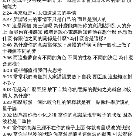
2:17 變成至少有幾件事情 第一就是常常會知道未來的事情 預
知能力
2:24 再來就是可以知道過去的事情
2:27 所謂過去的事情不只是自己的 而且是別人的
2:31 這是兩個 第三個呢 為什麼能夠把你的意識貼到別人的身
上 而能夠直接感知 或者是說心電感應知道他在想什麼 他想做
什麼 你跟他之間的關係是什麼?為什麼會是這樣?
2:48 為什麼你的意識當你放下身體的時候 可能一個晚上做了
十幾個不同的夢
2:56 而這些夢會有不同的角色 不同的性格 不同的決定 為什麼
會這樣?
3:03 這些都值得我們去思考
3:06 常常我們會聽到人家講說要放下自我 要臣服 這些概念對
不對?
3:13 但是為什麼臣服 放下自我 你的意識的覺知之光就會比較
擴大 為什麼?
3:23 那麼顯然一個比較合理的解釋就是有一點像科學所說的
量子論
3:32 因為當你微小化之後 當你的意識呈現非粒子的狀況 因為
波粒是二重性
3:41 當你的意識已經不在你的粒子上面 你就會呈現波的狀態
3:46 當你呈現波的狀態 你當然是隨著這個波的狀態 可以覺察