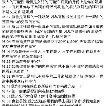
很大的可能性 這個是女兒的 可能在真實的身份上是你的姐姐
15:26 而只要你放下自我的時候 你對他的看法跟對他的稱呼就
不是女兒 而是姐姐
15:37 就會是這樣的一種狀況 因為這種狀況才是在上一層面的
整體自己的交流的方式
15:46 所以這裡是有一個真正的重點 這個重點就是你如果最後
的結果是能夠去應用你的意識的力量 因為它是磁性的 那麼你
就會發現有很多事情 你慢慢可以解開來了
16:04 在賽斯資料當中呢 他是花了20節到50節 等於花了30節
的功夫在談內在感官
16:14 也就是任何一個人 只要你是人 只要你有肉身 你就具有
內在感官 但你怎麼應用?
16:22 你怎麼去使用它?
16:25 如果你會使用你的內在感官 就不會只有你的肉體感官可
以看到東西而已
16:32 你事實上是可以有很多的工具來幫助你了解 你在這一世
當中想要進行的事情
16:41 我先把內在感官賽斯提的內容稍微介紹一下
16:47 第一個他是提到內在振動性觸覺
16:51 聽起來不太容易了解什麼叫振動性觸覺
16:56 也就是說 我怎麼樣的用我的手去碰到你 所以我知道你