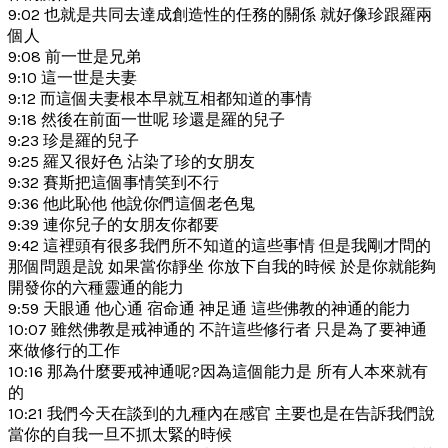
9:02 也就是共同去達成創造性的任務的關係 就好像珍跟羅兩
個人
9:08 前一世是兄弟
9:10 這一世是夫妻
9:12 而這個夫妻根本早就互相都知道的事情
9:18 然後在前面一世呢 珍還是羅的兒子
9:23 珍是羅的兒子
9:25 羅又很好色 沾染了珍的女朋友
9:32 賽斯把這個事情笑到不行
9:36 他此恥他 他說你們這個老色鬼
9:39 連你兒子的女朋友你都要
9:42 這裡頭有很多我們所不知道的這些事情 但是我剛才問的
那個問題是說 如果當你靜坐 你放下自我的時候 於是你就能夠
開發你的六種靈通的能力
9:59 天眼通 他心通 宿命通 神足通 這些佛教的神通的能力
10:07 雖然佛教是戒神通的 不許這些修行者 只是為了要神通
來做修行的工作
10:16 那為什麼要戒神通呢?因為這個能力是 所有人本來就有
的
10:21 我們今天在談到的九種內在感官 主要也是在告訴我們說
當你的自我一旦不抓太緊的時候