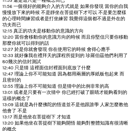
11:53 還是這只是一種概念而已
11:56 一個很好的能夠介入的方式就是 如果你發現 當你的自我
慢慢放下來的時候 不是靜坐在菩提樹下才可以 不是要怎麼樣
的心理時間練習或者是打坐練習 我覺得這個都不過是外在的
功夫而已
12:15 真正的功夫是移動你的意識的方向
12:20 當你會移動你的意識方向的時候 而且你堅信只要你移動
那麼你就可以得到的話
12:27 於是你就會發現 你在使用它的時候 會得心應手
12:33 就好像我在禮拜天的課程所提到的 珍羅伯茲他們利用了
80幾次的信封測試
12:40 只是猜 這裡面信封裡面到底放了什麼
12:47 理論上你不可能知道 因為都用兩層的厚紙板包起來 而
且密封的
12:55 理論上你不可能知道 但是猜中的比例非常的高
13:01 或者是只要有一次猜中 你已經打破了眼睛才能夠看到的
這樣的概念了
13:09 這就是為什麼佛陀的悟道並不是他跟誰學 人家怎麼教他
他會了 不是
13:17 而是他坐在菩提樹下 才知道
13:20 如果他坐在菩提樹下能夠開悟 能夠對整體知識有很清晰
的概念