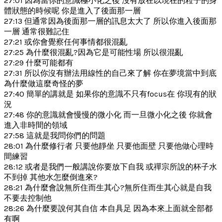
27:01 因為當你的意識極小化之後 沒有放在以現在的粒子的身
體狀態的時候呢 你是進入了後面那一層
27:13 但通常因為後面那一層的訊息太大了 所以你進入後面那
一層 通常很難記住
27:21 或你會覺察任何事情都很混亂
27:25 為什麼很混亂?因為它是可能性場 所以很混亂
27:29 什麼可能都有
27:31 所以你沒有辦法用線性的自己來了解 你在夢境當中到底
為什麼做這麼奇怪的夢
27:40 簡單的講就是 如果你的意識不只有focus在 你現有的狀
況
27:48 你的意識就會慢慢的微小化 而一旦微小化之後 你就會
進入非時間的領域
27:58 這就是我問你們的問題
28:01 為什麼修行者 只要他靜坐 只要他面壁 只要他做心理時
間練習
28:12 或者是我們一般講說你要放下自我 或禪宗所說的杯子水
不到掉 其他水怎麼倒進來?
28:21 為什麼會說無所住而生其心?無所住而生其心就是自我
不要去控制他
28:26 為什麼要說何其自信 本自具足 因為本來上面就全部都
有啊