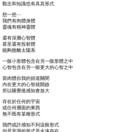
觀念和知識也有具其形式
想一想⋯
我們有肉體身體
靈魂有精神靈體
還有深層心智體
甚至還有投射體
能夠脫離太陽系
一個小形體包含在另一個形體之中
心智包含在另一個更大的心智之中
當肉體自我的頻道關閉
內在更大的心智就開啟
所以睡覺後感知會放大
存在於任何的宇宙
或任何層面的東西
無不既有某種形式
我們或許感知不到這個形式
但是意識的形式是永遠存在