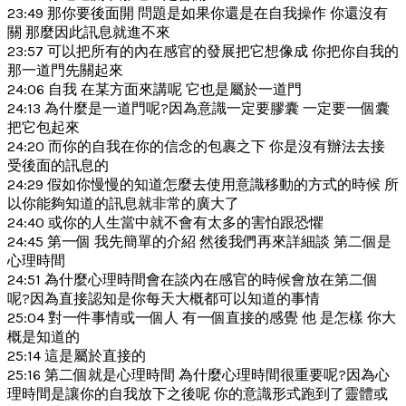
23:49 那你要後面開 問題是如果你還是在自我操作 你還沒有
關 那麼因此訊息就進不來
23:57 可以把所有的內在感官的發展把它想像成 你把你自我的
那一道門先關起來
24:06 自我 在某方面來講呢 它也是屬於一道門
24:13 為什麼是一道門呢?因為意識一定要膠囊 一定要一個囊
把它包起來
24:20 而你的自我在你的信念的包裹之下 你是沒有辦法去接
受後面的訊息的
24:29 假如你慢慢的知道怎麼去使用意識移動的方式的時候 所
以你能夠知道的訊息就非常的廣大了
24:40 或你的人生當中就不會有太多的害怕跟恐懼
24:45 第一個 我先簡單的介紹 然後我們再來詳細談 第二個是
心理時間
24:51 為什麼心理時間會在談內在感官的時候會放在第二個
呢?因為直接認知是你每天大概都可以知道的事情
25:04 對一件事情或一個人 有一個直接的感覺 他 是怎樣 你大
概是知道的
25:14 這是屬於直接的
25:16 第二個就是心理時間 為什麼心理時間很重要呢?因為心
理時間是讓你的自我放下之後呢 你的意識形式跑到了靈體或