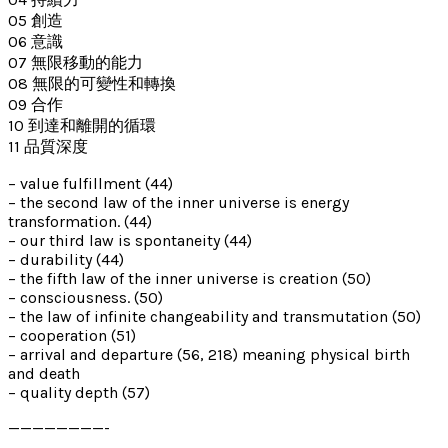
05 創造
06 意識
07 無限移動的能力
08 無限的可變性和轉換
09 合作
10 到達和離開的循環
11 品質深度
– value fulfillment (44)
– the second law of the inner universe is energy
transformation. (44)
– our third law is spontaneity (44)
– durability (44)
– the fifth law of the inner universe is creation (50)
– consciousness. (50)
– the law of infinite changeability and transmutation (50)
– cooperation (51)
– arrival and departure (56, 218) meaning physical birth
and death
– quality depth (57)
————————-