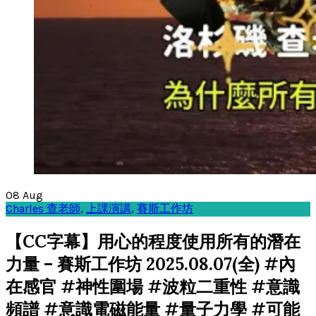
08
Aug
Charles 查老師
,
上課演講
,
賽斯工作坊
【CC字幕】用心的程度使用所有的潛在
力量 – 賽斯工作坊 2025.08.07(全) #內
在感官 #神性圍場 #波粒二重性 #意識
頻譜 #意識電磁能量 #量子力學 #可能