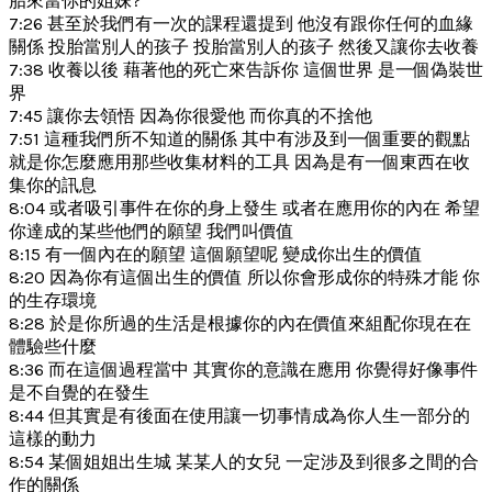
胎來當你的姐妹?
7:26 甚至於我們有一次的課程還提到 他沒有跟你任何的血緣
關係 投胎當別人的孩子 投胎當別人的孩子 然後又讓你去收養
7:38 收養以後 藉著他的死亡來告訴你 這個世界 是一個偽裝世
界
7:45 讓你去領悟 因為你很愛他 而你真的不捨他
7:51 這種我們所不知道的關係 其中有涉及到一個重要的觀點
就是你怎麼應用那些收集材料的工具 因為是有一個東西在收
集你的訊息
8:04 或者吸引事件在你的身上發生 或者在應用你的內在 希望
你達成的某些他們的願望 我們叫價值
8:15 有一個內在的願望 這個願望呢 變成你出生的價值
8:20 因為你有這個出生的價值 所以你會形成你的特殊才能 你
的生存環境
8:28 於是你所過的生活是根據你的內在價值來組配你現在在
體驗些什麼
8:36 而在這個過程當中 其實你的意識在應用 你覺得好像事件
是不自覺的在發生
8:44 但其實是有後面在使用讓一切事情成為你人生一部分的
這樣的動力
8:54 某個姐姐出生城 某某人的女兒 一定涉及到很多之間的合
作的關係