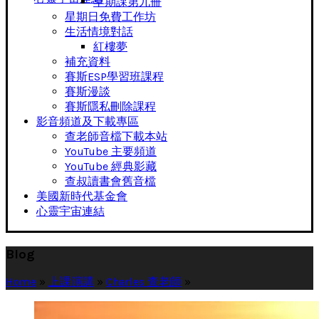
早期課第九冊
星期日免費工作坊
生活情境對話
紅樓夢
補充資料
賽斯ESP學習班課程
賽斯漫談
賽斯隱私刪除課程
影音頻道及下載專區
查老師音檔下載本站
YouTube 主要頻道
YouTube 經典影藏
查叔讀書會舊音檔
美國新時代基金會
心靈宇宙連結
Blog
Home
»
上課演講
»
Charles 查老師
»