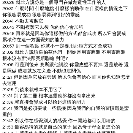
20:26 就比方說你是一個專門在做創造性工作的人
20:31 什麼時間 什麼地點 什麼樣的動作 在什麼樣的情況之下
你很容易成功 很容易得到很好的靈感
20:41 不斷去複製它
20:43 不斷複製它以後 你的信心會加強
20:46 再來就是因為你這樣做的方式都會成功 所以它會變成
累積你在這一方面覺知的能力
20:57 到一個程度 你就不一定要用那種方式才會成功
21:02 就比方說珍羅伯茲他們一開始是用靈應盤 不用靈應盤
根本沒有辦法跟賽斯聯絡 對吧?
21:09 可是到後來 賽斯跟他講說 你靈應盤不要掉 還是放著 還
是照做 或者就放在旁邊 不動也沒關係
21:21 但是因為它放在旁邊 所以你會有信心 而且你也知道怎麼
去運用
21:28 到後來就根本不用它了
21:31 到了第二冊 根本連靈應盤都沒有拿出來
21:36 就直接會變成可以拾起這樣的能力
21:41 我們是必須要做一些橋接 因為我們的自我的習慣還是蠻
重的
21:47 所以你在感覺別人的感覺 你一開始都可以用猜的
21:53 最容易猜的就是自己的孩子 因為母子母女是連心的