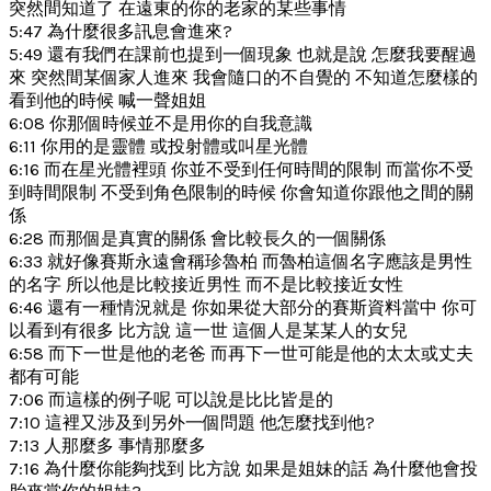
突然間知道了 在遠東的你的老家的某些事情
5:47 為什麼很多訊息會進來?
5:49 還有我們在課前也提到一個現象 也就是說 怎麼我要醒過
來 突然間某個家人進來 我會隨口的不自覺的 不知道怎麼樣的
看到他的時候 喊一聲姐姐
6:08 你那個時候並不是用你的自我意識
6:11 你用的是靈體 或投射體或叫星光體
6:16 而在星光體裡頭 你並不受到任何時間的限制 而當你不受
到時間限制 不受到角色限制的時候 你會知道你跟他之間的關
係
6:28 而那個是真實的關係 會比較長久的一個關係
6:33 就好像賽斯永遠會稱珍魯柏 而魯柏這個名字應該是男性
的名字 所以他是比較接近男性 而不是比較接近女性
6:46 還有一種情況就是 你如果從大部分的賽斯資料當中 你可
以看到有很多 比方說 這一世 這個人是某某人的女兒
6:58 而下一世是他的老爸 而再下一世可能是他的太太或丈夫
都有可能
7:06 而這樣的例子呢 可以說是比比皆是的
7:10 這裡又涉及到另外一個問題 他怎麼找到他?
7:13 人那麼多 事情那麼多
7:16 為什麼你能夠找到 比方說 如果是姐妹的話 為什麼他會投