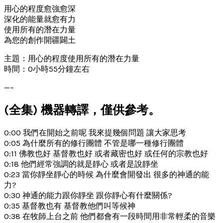
用心的程度愈強愈深
深化的能量就愈有力
使用所有的潛在力量
為您的創作開疆闢土
主題：用心的程度使用所有的潛在力量
時間：0小時55分鐘左右
—–
(全集) 機器轉譯，僅供參考。
0:00 我們在開始之前呢 我來提幾個問題 讓大家思考
0:05 為什麼所有的修行團體 不管是哪一種修行團體
0:11 佛教也好 基督教也好 或者藏密也好 或任何的宗教也好
0:18 他們經常強調的就是靜心 或者是說靜坐
0:23 當你靜坐靜心的時候 為什麼會開發出 很多的神通的能
力?
0:30 神通的能力跟你靜坐 跟你靜心有什麼關係?
0:35 基督教也有 基督教他們叫等候神
0:38 在牧師上台之前 他們都會有一段時間用非常輕柔的音樂