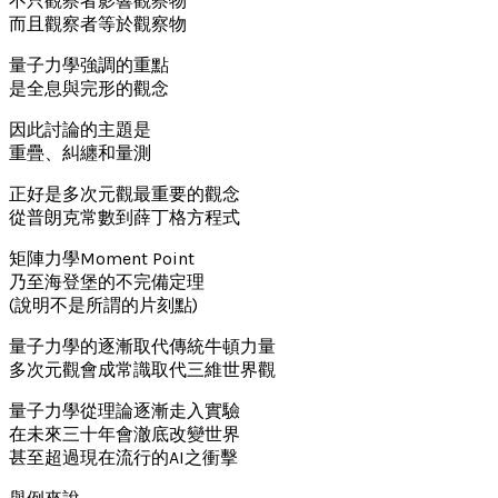
不只觀察者影響觀察物
而且觀察者等於觀察物
量子力學強調的重點
是全息與完形的觀念
因此討論的主題是
重疊、糾纏和量測
正好是多次元觀最重要的觀念
從普朗克常數到薛丁格方程式
矩陣力學Moment Point
乃至海登堡的不完備定理
(說明不是所謂的片刻點)
量子力學的逐漸取代傳統牛頓力量
多次元觀會成常識取代三維世界觀
量子力學從理論逐漸走入實驗
在未來三十年會澈底改變世界
甚至超過現在流行的AI之衝擊