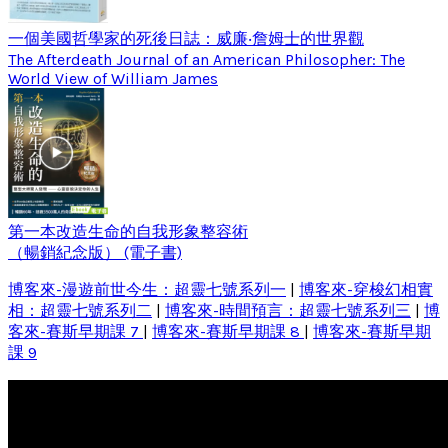
一個美國哲學家的死後日誌：威廉‧詹姆士的世界觀
The Afterdeath Journal of an American Philosopher: The
World View of William James
第一本改造生命的自我形象整容術
（暢銷紀念版） (電子書)
博客來-漫遊前世今生：超靈七號系列一
|
博客來-穿梭幻相實
相：超靈七號系列二
|
博客來-時間預言：超靈七號系列三
|
博
客來-賽斯早期課 7
|
博客來-賽斯早期課 8
|
博客來-賽斯早期
課 9