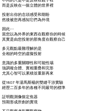
不同的只是不是反映在鏡子裡
而是反映在一個立體的世界裡
投射出你的念頭感受和期盼
然後被您再感知它們為外境
因此⋯
當您以為外界的東西在觀察你的時候
其實是由您投射的那角度在觀察自己
多元觀點最難理解的是
全相的時空的虛擬投射
意識的多重關聯性和可能性埸
強調複合體、實相重疊和完形
尤其心智可以累積並重新再來
從1807 年湯馬斯楊的雙縫干涉實驗
經歴二百多年的各種不同嚴苛的標準
証明觀測像個定焦器
預期形成所創的實境