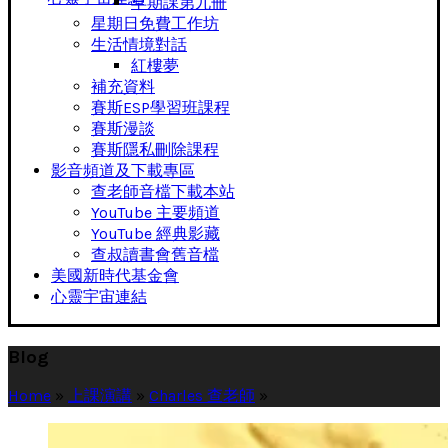
早期課第九冊
星期日免費工作坊
生活情境對話
紅樓夢
補充資料
賽斯ESP學習班課程
賽斯漫談
賽斯隱私刪除課程
影音頻道及下載專區
查老師音檔下載本站
YouTube 主要頻道
YouTube 經典影藏
查叔讀書會舊音檔
美國新時代基金會
心靈宇宙連結
Blog
Home
»
上課演講
»
Charles 查老師
»