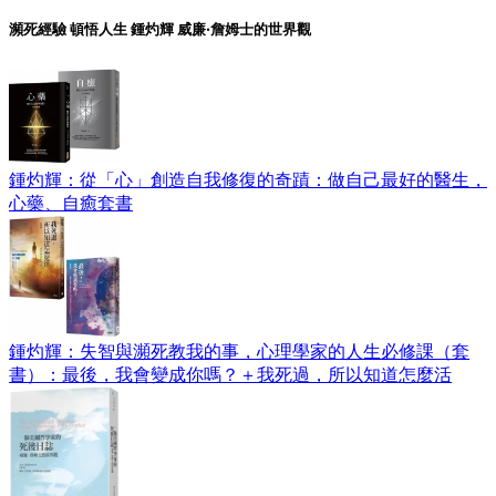
瀕死經驗 頓悟人生 鍾灼輝 威廉‧詹姆士的世界觀
鍾灼輝：從「心」創造自我修復的奇蹟：做自己最好的醫生，
心藥、自癒套書
鍾灼輝：失智與瀕死教我的事，心理學家的人生必修課（套
書）：最後，我會變成你嗎？＋我死過，所以知道怎麼活