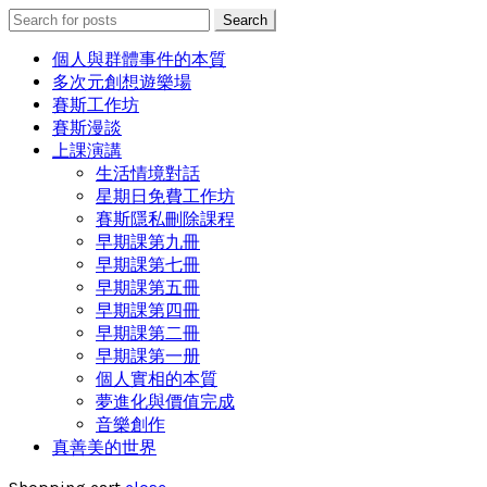
Search
Search
for:
個人與群體事件的本質
多次元創想遊樂場
賽斯工作坊
賽斯漫談
上課演講
生活情境對話
星期日免費工作坊
賽斯隱私刪除課程
早期課第九冊
早期課第七冊
早期課第五冊
早期課第四冊
早期課第二冊
早期課第一册
個人實相的本質
夢進化與價值完成
音樂創作
真善美的世界