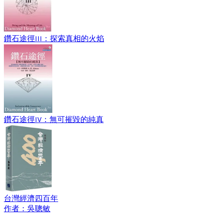
鑽石途徑III：探索真相的火焰
鑽石途徑IV：無可摧毀的純真
台灣經濟四百年
作者：吳聰敏