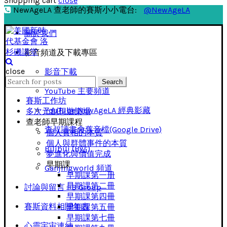
Shopping cart
close
NewAgeLA 查老師的賽斯小小電台:
@NewAgeLA
關於我們
影音頻道及下載專區
close
影音下載
Search
Search
for:
YouTube 主要頻道
賽斯工作坊
YouTube NewAgeLA 經典影藏
多次元創想遊樂場
查老師早期課程
查叔讀書會舊音檔(Google Drive)
個人實相的本質
個人與群體事件的本質
Bilibili (B站)
夢進化與價值完成
早期課
Ganjingworld 頻道
早期課第一册
早期課第二冊
討論與留言 FB Group
早期課第四冊
賽斯資料相關年表
早期課第五冊
早期課第七冊
心靈宇宙連結