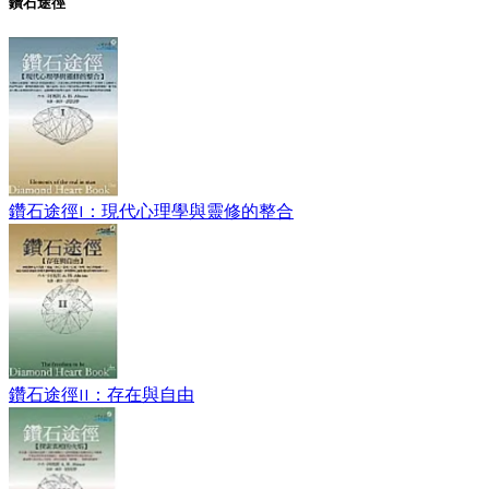
鑽石途徑
鑽石途徑I：現代心理學與靈修的整合
鑽石途徑II：存在與自由