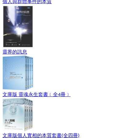
個人與群體事件的本質
靈界的訊息
文庫版 靈魂永生套書﹝全4冊﹞
文庫版個人實相的本質套書(全四冊)