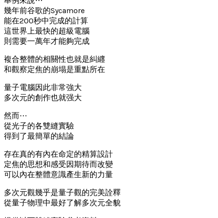
舉例來說⋯
幾年前谷歌的Sycamore
能在200秒中完成的計算
這世界上最快的超級電腦
則需要一萬年才能夠完成
複合整體的相關性也就是糾纒
和觀察定焦的崩塌是重點所在
量子電腦因此非常強大
多次元的創作也就强大
然而⋯
從光子的各雙縫實驗
得到了最簡單的結論
存在真的有內在命定的精算設計
定焦的思想和感受因期待而改變
可以內在整體意識產生新的力量
多次元觀幾乎是量子觀的完美詮釋
從量子物理中最好了解多次元全貌