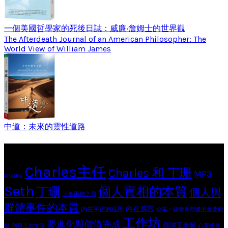
一個美國哲學家的死後日誌：威廉‧詹姆士的世界觀
The Afterdeath Journal of an American Philosopher: The
World View of William James
中道：未來的靈性道路
Tags
Charles主任
Charles 和 丁珊
MP3
Charles
Seth
個人實相的本質
丁珊
個人與
三個兩難之局
群體事件的本質
內在感官
內在宇宙的法則
分享一些學賽斯書的重要觀
工作坊
夢進化與價值完成
張鴻玉老師
點
列車上的女孩
心靈成長