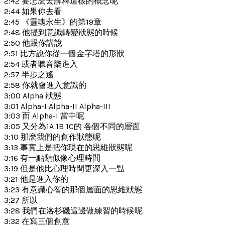
2:42 要怎麽去解釋這樣的概念呢
2:44 如果你去看
2:45 《靈魂永生》的第19章
2:48 他提到意識轉變狀態的時候
2:50 他跟你講說
2:51 比方說你從一個金字塔的形狀
2:54 或者聽音樂進入
2:57 半步之遙
2:58 你就會進入意識的
3:00 Alpha 狀態
3:01 Alpha-I Alpha-II Alpha-III
3:03 而 Alpha-I 當中呢
3:05 又分為1A 1B 1C的 各個不同的層面
3:10 那麽我們的創作狀態呢
3:13 事實上是把你現在的思維狀態呢
3:16 有一點類似像心理時間
3:19 但是他比心理時間更深入一點
3:21 他是進入你的
3:23 有意識心智的那個層面的思維狀態
3:27 所以
3:28 我們在洛杉磯這邊做練習的時候呢
3:32 在寫三個創意