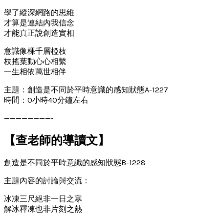
學了縱深網路的思維
才算是連結內我信念
才能真正說創造實相
意識像棵千層椏枝
枝搖葉動心心相繫
一生相依萬世相伴
主題：創造是不同於平時意識的感知狀態A-1227
時間：0小時40分鐘左右
————————-
【查老師的導讀文】
創造是不同於平時意識的感知狀態B-1228
主題內容的討論與交流：
冰凍三尺絕非一日之寒
解冰釋凍也非片刻之熱