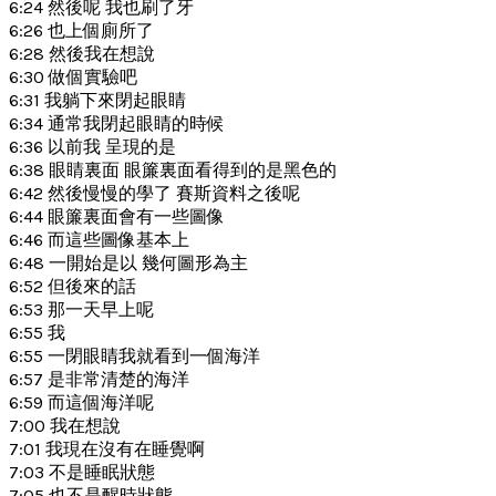
6:24 然後呢 我也刷了牙
6:26 也上個廁所了
6:28 然後我在想說
6:30 做個實驗吧
6:31 我躺下來閉起眼睛
6:34 通常我閉起眼睛的時候
6:36 以前我 呈現的是
6:38 眼睛裏面 眼簾裏面看得到的是黑色的
6:42 然後慢慢的學了 賽斯資料之後呢
6:44 眼簾裏面會有一些圖像
6:46 而這些圖像基本上
6:48 一開始是以 幾何圖形為主
6:52 但後來的話
6:53 那一天早上呢
6:55 我
6:55 一閉眼睛我就看到一個海洋
6:57 是非常清楚的海洋
6:59 而這個海洋呢
7:00 我在想說
7:01 我現在沒有在睡覺啊
7:03 不是睡眠狀態
7:05 也不是醒時狀態