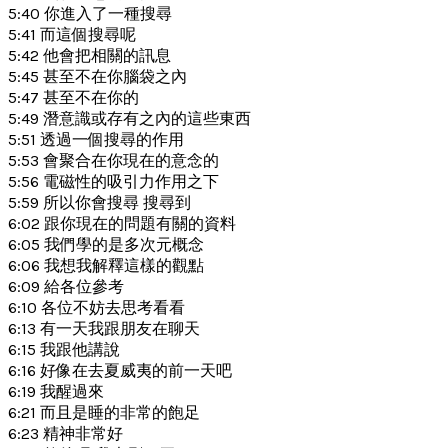
5:40 你進入了一種搜尋
5:41 而這個搜尋呢
5:42 他會把相關的訊息
5:45 甚至不在你腦袋之內
5:47 甚至不在你的
5:49 潛意識或存有之內的這些東西
5:51 透過一個搜尋的作用
5:53 會聚合在你現在的意念的
5:56 電磁性的吸引力作用之下
5:59 所以你會搜尋 搜尋到
6:02 跟你現在的問題有關的資料
6:05 我們學的是多次元概念
6:06 我想我解釋這樣的觀點
6:09 給各位參考
6:10 各位不妨去思考看看
6:13 有一天我跟朋友在聊天
6:15 我跟他講說
6:16 好像在去夏威夷的前一天吧
6:19 我醒過來
6:21 而且是睡的非常的飽足
6:23 精神非常好