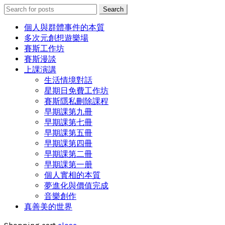
Search
Search
for:
個人與群體事件的本質
多次元創想遊樂場
賽斯工作坊
賽斯漫談
上課演講
生活情境對話
星期日免費工作坊
賽斯隱私刪除課程
早期課第九冊
早期課第七冊
早期課第五冊
早期課第四冊
早期課第二冊
早期課第一册
個人實相的本質
夢進化與價值完成
音樂創作
真善美的世界