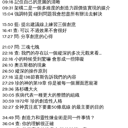
09:18 記住自己的意圖的清晰
09:31 架構二是一個多維度的創造力跟價值實現的媒介
15:04 強調特質:碰到問題我會想盡所有辦法去解決
15:50 藍: 提出建議線上練習三個創意
16:41 查: 可以 不過效果不會很好
17:27 問: 分享創意的心得
21:07 問: 三魂七魄
22:18 查: 我們的存在以一個縱深的多次元觀來看…
22:18 小的時候受到驚嚇 會形成一些障礙
26:10 奧古斯都的現象
26:50 縱深的操作原則
27:18 這是138節賽斯告訴我們的內容
27:29 珍的神的第19章 你是被每一個層面恩寵著
29:36 洛杉磯大火
30:05 疾病代表一種更大的整體的組織
30:59 1972年 珍的創造性人格
32:27 全神貫注底下要畫50條底線 的最主要的目的
34:49 問: 創造力和靈性煉金術是同一件事情？
36:04 查: 你的理解很正確