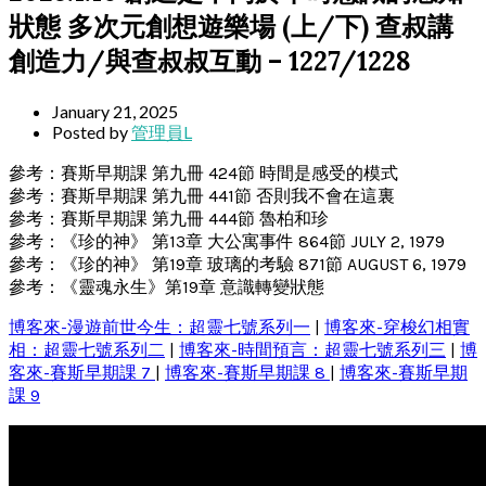
狀態 多次元創想遊樂場 (上/下) 查叔講
創造力/與查叔叔互動 – 1227/1228
January 21, 2025
Posted by
管理員L
參考：賽斯早期課 第九冊 424節 時間是感受的模式
參考：賽斯早期課 第九冊 441節 否則我不會在這裏
參考：賽斯早期課 第九冊 444節 魯柏和珍
參考：《珍的神》 第13章 大公寓事件 864節 JULY 2, 1979
參考：《珍的神》 第19章 玻璃的考驗 871節 AUGUST 6, 1979
參考：《靈魂永生》第19章 意識轉變狀態
博客來-漫遊前世今生：超靈七號系列一
|
博客來-穿梭幻相實
相：超靈七號系列二
|
博客來-時間預言：超靈七號系列三
|
博
客來-賽斯早期課 7
|
博客來-賽斯早期課 8
|
博客來-賽斯早期
課 9