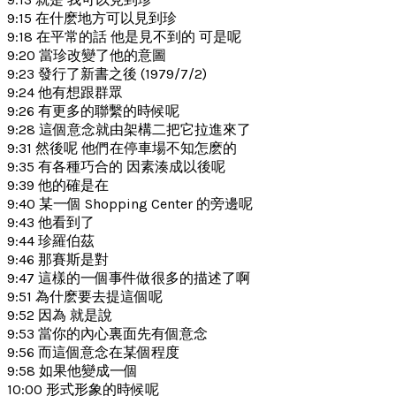
9:15 在什麽地方可以見到珍
9:18 在平常的話 他是見不到的 可是呢
9:20 當珍改變了他的意圖
9:23 發行了新書之後 (1979/7/2)
9:24 他有想跟群眾
9:26 有更多的聯繫的時候呢
9:28 這個意念就由架構二把它拉進來了
9:31 然後呢 他們在停車場不知怎麽的
9:35 有各種巧合的 因素湊成以後呢
9:39 他的確是在
9:40 某一個 Shopping Center 的旁邊呢
9:43 他看到了
9:44 珍羅伯茲
9:46 那賽斯是對
9:47 這樣的一個事件做很多的描述了啊
9:51 為什麽要去提這個呢
9:52 因為 就是說
9:53 當你的內心裏面先有個意念
9:56 而這個意念在某個程度
9:58 如果他變成一個
10:00 形式形象的時候呢