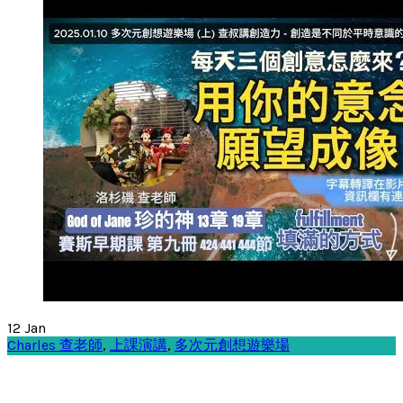
12
Jan
Charles 查老師
,
上課演講
,
多次元創想遊樂場