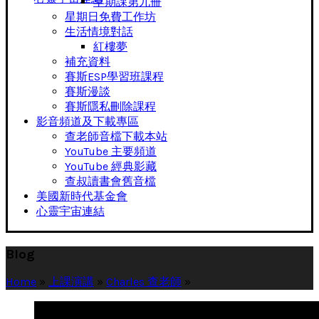
早期課第九冊
星期日免費工作坊
生活情境對話
紅樓夢
補充資料
賽斯ESP學習班課程
賽斯漫談
賽斯隱私刪除課程
影音頻道及下載專區
查老師音檔下載本站
YouTube 主要頻道
YouTube 經典影藏
查叔讀書會舊音檔
美國新時代基金會
心靈宇宙連結
Blog
Home
»
上課演講
»
Charles 查老師
»