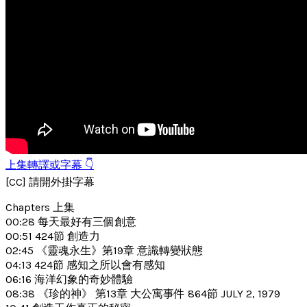
上集轉譯或字幕 👇
[CC] 請開外掛字幕
Chapters 上集
00:28 每天最好有三個創意
00:51 424節 創造力
02:45 《靈魂永生》第19章 意識轉變狀態
04:13 424節 感知之所以會有感知
06:16 海洋幻象的奇妙體驗
08:38 《珍的神》 第13章 大公寓事件 864節 JULY 2, 1979