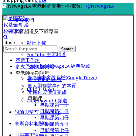
Shopping cart
close
NewAgeLA 查老師的賽斯小小電台:
@NewAgeLA
關於我們
影音頻道及下載專區
close
影音下載
Search
Search
for:
YouTube 主要頻道
賽斯工作坊
YouTube NewAgeLA 經典影藏
多次元創想遊樂場
查老師早期課程
查叔讀書會舊音檔(Google Drive)
個人實相的本質
個人與群體事件的本質
Bilibili (B站)
夢進化與價值完成
早期課
Ganjingworld 頻道
早期課第一册
早期課第二冊
討論與留言 FB Group
早期課第四冊
賽斯資料相關年表
早期課第五冊
早期課第七冊
心靈宇宙連結