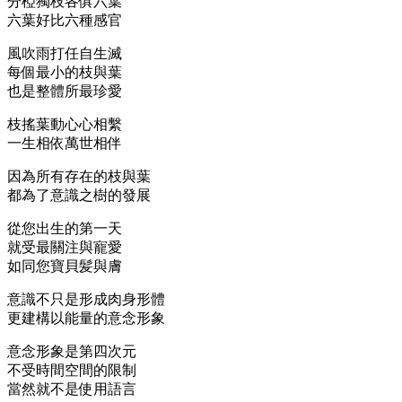
分椏獨枝各俱六葉
六葉好比六種感官
風吹雨打任自生滅
每個最小的枝與葉
也是整體所最珍愛
枝搖葉動心心相繫
一生相依萬世相伴
因為所有存在的枝與葉
都為了意識之樹的發展
從您出生的第一天
就受最關注與寵愛
如同您寶貝髪與膚
意識不只是形成肉身形體
更建構以能量的意念形象
意念形象是第四次元
不受時間空間的限制
當然就不是使用語言