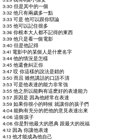
3:30 但是其中的一個
3:32 他只有兩歲多一點
3:33 可是 他可以跟你辯論
3:35 他可以記住很多
3:36 你根本大人都不記得的東西
3:39 他只是看一個電影
3:40 但是他記得
3:41 電影中的某個人是什麽名字
3:44 他的情況是怎樣
3:45 他還會糾正你
3:47 哎 你這樣的說法是錯的
3:50 而且 雖然講話的口語不清
3:53 可是他表達的能力非常強
3:55 他之所以能夠有這麽好的表達能力
3:57 原因是 因為他經常在表達
3:59 如果你很小的時候 就讓你的孩子們
4:04 能夠有充分的把他的意見表達出來
4:08 這個孩子
4:08 你是對他最大的恩典 跟最大的祝福
4:12 因為 你讓他表達
4:13 他才能成為他自己