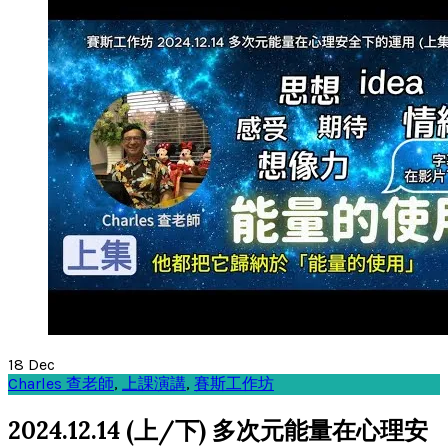
18
Dec
Charles 查老師
,
上課演講
,
賽斯工作坊
2024.12.14 (上/下) 多次元能量在心理安