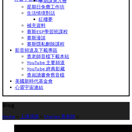
早期課第九冊
星期日免費工作坊
生活情境對話
紅樓夢
補充資料
賽斯ESP學習班課程
賽斯漫談
賽斯隱私刪除課程
影音頻道及下載專區
查老師音檔下載本站
YouTube 主要頻道
YouTube 經典影藏
查叔讀書會舊音檔
美國新時代基金會
心靈宇宙連結
Blog
Home
»
上課演講
»
Charles 查老師
»