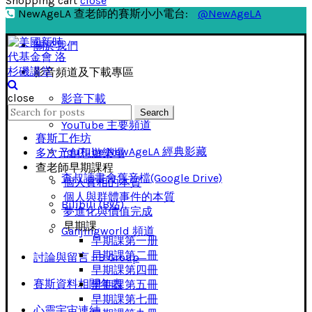
Shopping cart
close
NewAgeLA 查老師的賽斯小小電台:
@NewAgeLA
關於我們
影音頻道及下載專區
close
影音下載
Search
Search
for:
YouTube 主要頻道
賽斯工作坊
YouTube NewAgeLA 經典影藏
多次元創想遊樂場
查老師早期課程
查叔讀書會舊音檔(Google Drive)
個人實相的本質
個人與群體事件的本質
Bilibili (B站)
夢進化與價值完成
早期課
Ganjingworld 頻道
早期課第一册
早期課第二冊
討論與留言 FB Group
早期課第四冊
賽斯資料相關年表
早期課第五冊
早期課第七冊
心靈宇宙連結