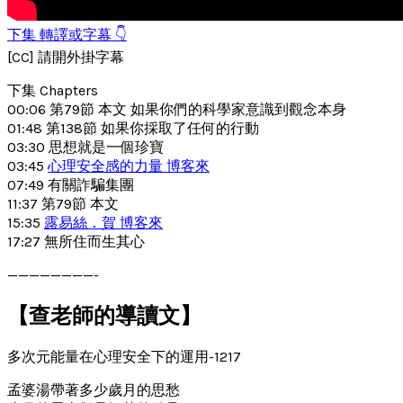
下集 轉譯或字幕 👇
[CC] 請開外掛字幕
下集 Chapters
00:06 第79節 本文 如果你們的科學家意識到觀念本身
01:48 第138節 如果你採取了任何的行動
03:30 思想就是一個珍寶
03:45
心理安全感的力量 博客來
07:49 有關詐騙集團
11:37 第79節 本文
15:35
露易絲．賀 博客來
17:27 無所住而生其心
————————-
【查老師的導讀文】
多次元能量在心理安全下的運用-1217
孟婆湯帶著多少歲月的思愁