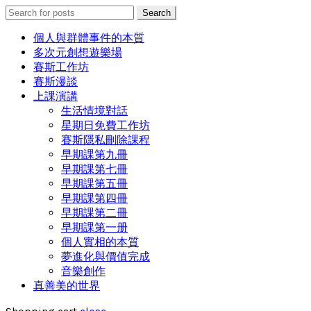
Search
Search
for:
個人與群體事件的本質
多次元創想遊樂場
賽斯工作坊
賽斯漫談
上課演講
生活情境對話
星期日免費工作坊
賽斯隱私刪除課程
早期課第九冊
早期課第七冊
早期課第五冊
早期課第四冊
早期課第二冊
早期課第一册
個人實相的本質
夢進化與價值完成
音樂創作
真善美的世界