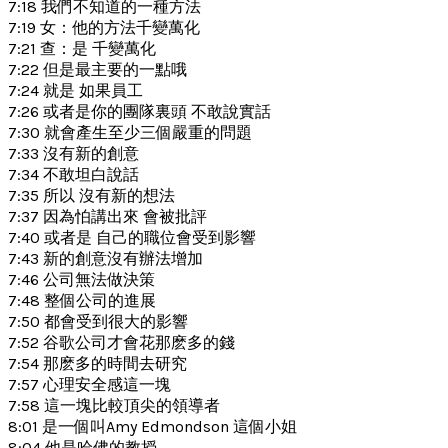
7:18 我們不知道的一種方法
7:19 女：他的方法千變萬化
7:21 查：是 千變萬化
7:22 但是最主要的一點哦
7:24 就是 如果員工
7:26 或者是你的團隊裏頭 不敢說實話
7:30 就會產生至少三個嚴重的問題
7:33 沒有新的創意
7:34 不敢坦白說話
7:35 所以 沒有新的想法
7:37 因為怕講出來 會被批評
7:40 或者是 自己的職位會受到影響
7:43 新的創意沒有辦法增加
7:46 公司無法做決策
7:48 整個公司的進展
7:50 都會受到很大的影響
7:52 谷歌公司才會花那麽多的錢
7:54 那麽多的時間去研究
7:57 心理安全感這一塊
7:58 這一塊比較頂尖的領導者
8:01 是一個叫Amy Edmondson 這個小姐
8:04 他是哈佛的教授