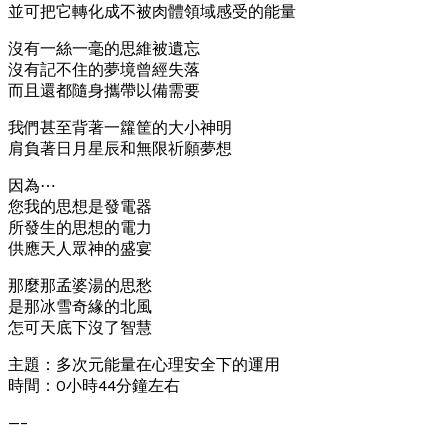
並可把它轉化成不被肉體領域感受的能量
沒有一絲一毫的思維被遺忘
沒有記不住的夢境曾經失落
而且還都隨身攜帶以備需要
我們甚至背著一籮筐的大小神明
肩負著日月星辰和無限祈願夢想
因為⋯
您我的思想是發電器
所發生的思想的電力
供應天人眾神的盛宴
那麼那孟婆湯的思愁
是那冰雪奇緣的北風
怎可天底下沒了智慧
主題：多次元能量在心理安全下的運用
時間：0小時44分鐘左右
—–