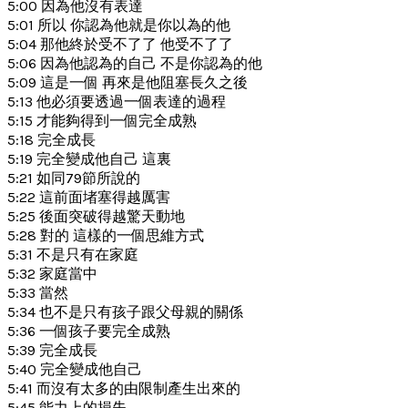
5:00 因為他沒有表達
5:01 所以 你認為他就是你以為的他
5:04 那他終於受不了了 他受不了了
5:06 因為他認為的自己 不是你認為的他
5:09 這是一個 再來是他阻塞長久之後
5:13 他必須要透過一個表達的過程
5:15 才能夠得到一個完全成熟
5:18 完全成長
5:19 完全變成他自己 這裏
5:21 如同79節所說的
5:22 這前面堵塞得越厲害
5:25 後面突破得越驚天動地
5:28 對的 這樣的一個思維方式
5:31 不是只有在家庭
5:32 家庭當中
5:33 當然
5:34 也不是只有孩子跟父母親的關係
5:36 一個孩子要完全成熟
5:39 完全成長
5:40 完全變成他自己
5:41 而沒有太多的由限制產生出來的
5:45 能力上的損失