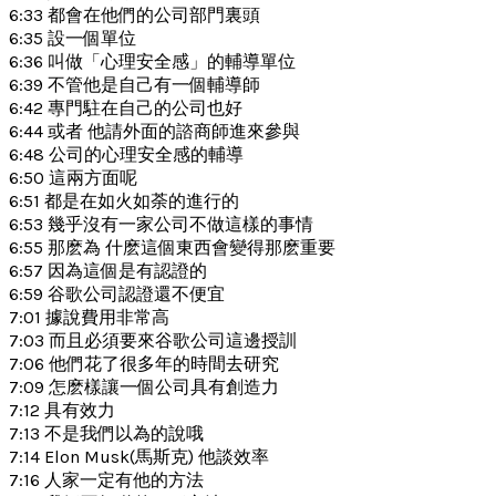
6:33 都會在他們的公司部門裏頭
6:35 設一個單位
6:36 叫做「心理安全感」的輔導單位
6:39 不管他是自己有一個輔導師
6:42 專門駐在自己的公司也好
6:44 或者 他請外面的諮商師進來參與
6:48 公司的心理安全感的輔導
6:50 這兩方面呢
6:51 都是在如火如荼的進行的
6:53 幾乎沒有一家公司不做這樣的事情
6:55 那麽為 什麽這個東西會變得那麽重要
6:57 因為這個是有認證的
6:59 谷歌公司認證還不便宜
7:01 據說費用非常高
7:03 而且必須要來谷歌公司這邊授訓
7:06 他們花了很多年的時間去研究
7:09 怎麽樣讓一個公司具有創造力
7:12 具有效力
7:13 不是我們以為的說哦
7:14 Elon Musk(馬斯克) 他談效率
7:16 人家一定有他的方法