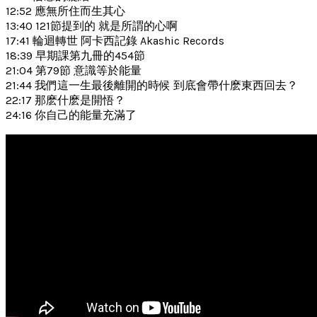
12:52 應無所住而生其心
13:40 121節提到的 就是所謂的心啊
17:41 輪迴轉世 阿卡西記錄 Akashic Records
18:39 早期課第九冊的454節
21:04 第79節 意識等於能量
21:44 我們這一生最後離開的時候 到底會帶什麽東西回去？
22:17 那麽什麽是開悟？
24:16 你自己的能量充滿了