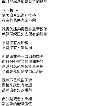
歲月的思念卻是智慧的結晶
想一想⋯⋯
隨著歲月流逝的推移
存在的條件完全不同
誰真的能夠再親身重新投胎
就算回鍋已失去所有的歸屬
不是沒有投胎轉世
不是沒有六道輪迴
但是遠非是一盤回鍋肉團
而且另外重塑願望和夢想
是以觀念來學習能量使用
全都是依照需要自己創造
既然不是親自回鍋
嚴格來說沒有輪廻
當然沒有錯的虐待
自我是觀念的重組
新藍圖的能量價值