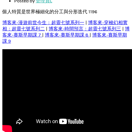
Posted by
管理員L
個人特質是世界極細化的分工與分形迭代 1196
博客來-漫遊前世今生：超靈七號系列一
|
博客來-穿梭幻相實
相：超靈七號系列二
|
博客來-時間預言：超靈七號系列三
|
博
客來-賽斯早期課 7
|
博客來-賽斯早期課 8
|
博客來-賽斯早期
課 9