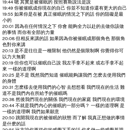
19:44 嗯 其實是被催眠的 按照賽斯說法是說
19:49 你被催眠成你現在的自己 你並不知道你還有更大的自己
19:55 如果你是在被 真正催眠的情況之下的話 你的阻礙是最
小的
20:01 因為在任何情況之下 你會 能夠全力以赴的去做你該做
的事情 而你有全部的力量
20:08 但相反來講的話 如果因為你被催眠成那個角色 那個角
色對你來講
20:13 是不是往往是一種限制 他仍然是個限制啊 你覺得你可
以力大無窮
20:19 但你也可以催眠自己說 我左手拿不起來 或右手拿不起
來 一樣的道理啊
20:25 是不是 既然我們知道 催眠能夠讓我們 怎麽去使用我們
的身體
20:31 怎麽樣去使用我們的心智 去想想看 我們現在的生活 難
道不是我們內在所給予的催眠嗎
20:38 然後我們現在的關係 我們現在的家庭 我們現在的環境
20:44 不就是我們內心的催眠的一部分嗎？ 一樣的道理啊 是
一樣的道理啊 我們如果願意
20:50 跳開我現在的被催眠的狀態 而了解 我真正想做的事情
是什麽的話
20:56 比方說你更從你的感覺下手的話 你多做一些感覺基調