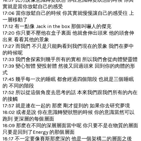
實就是當你放鬆自己的感受
17:06 當你放鬆自己的時候 你其實就慢慢讓自己的感受往 上
一層移動了
17:12 有一點像 Jack in the box 那個叫嚇人的傑克
17:20 你只要不壓他在盒子裏面 他就會伸出頭來 他的頭會伸
出來 看看其他的景象
17:27 而我們 不只是只能夠看到我們現在的景象 我們在夢中
的時候呢
17:33 我們會探索到幾乎所有的實相 所以我們會從肉體變靈體
17:39 變心智體 變投射體 然後又回過頭來 回到你的肉體的形
式
17:45 幾乎每一次的睡眠 都會經過四個階段 也就是三個睡眠
的 不同的階段
17:52 所以從這個角度去思考的話 本來我們跟我們所有的內在
的接觸
17:57 就是連在一起的 那麽 剛才提到的 如果你去研究夢境
18:02 或者是說 你在意識轉變狀態的時候 你的意識當然可以
跑到 更深層的每個層面
18:09 那麽在不同的深層層面當中呢 你只要不是在物質的層面
只要是回到了Energy 的那個層面
18:17 不一定要像賽斯那麽深的 他是一個架構二的層面之後