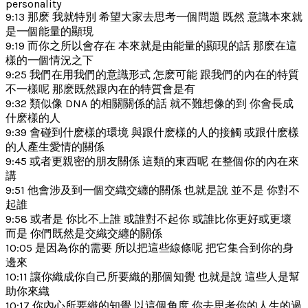
personality
9:13 那麽 我就特別 希望大家去思考一個問題 既然 意識本來就
是一個能量的顯現
9:19 而你之所以會存在 本來就是由能量的顯現的話 那麽在這
樣的一個情況之下
9:25 我們在用我們的意識形式 怎麽可能 跟我們的內在的特質
不一樣呢 那麽既然跟內在的特質會是有
9:32 類似像 DNA 的相關關係的話 就不難想像的到 你會長成
什麽樣的人
9:39 會碰到什麽樣的環境 與跟什麽樣的人的接觸 或跟什麽樣
的人產生愛情的關係
9:45 或者更親密的朋友關係 這類的東西呢 在整個你的內在來
講
9:51 他會涉及到一個交織交纏的關係 也就是說 並不是 你對不
起誰
9:58 或者是 你比不上誰 或誰對不起你 或誰比你更好或更壞
而是 你們既然是交織交纏的關係
10:05 是因為你的需要 所以把這些線條呢 把它集合到你的身
邊來
10:11 讓你織成你自己所要織的那個知覺 也就是說 這些人是幫
助你來織
10:17 你內心所要織的知覺 以這個角度 你去思考你的人生的過