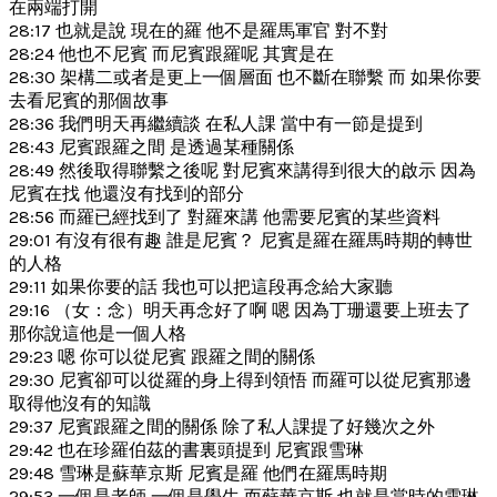
在兩端打開
28:17 也就是說 現在的羅 他不是羅馬軍官 對不對
28:24 他也不尼賓 而尼賓跟羅呢 其實是在
28:30 架構二或者是更上一個層面 也不斷在聯繫 而 如果你要
去看尼賓的那個故事
28:36 我們明天再繼續談 在私人課 當中有一節是提到
28:43 尼賓跟羅之間 是透過某種關係
28:49 然後取得聯繫之後呢 對尼賓來講得到很大的啟示 因為
尼賓在找 他還沒有找到的部分
28:56 而羅已經找到了 對羅來講 他需要尼賓的某些資料
29:01 有沒有很有趣 誰是尼賓？ 尼賓是羅在羅馬時期的轉世
的人格
29:11 如果你要的話 我也可以把這段再念給大家聽
29:16 （女：念）明天再念好了啊 嗯 因為丁珊還要上班去了
那你說這他是一個人格
29:23 嗯 你可以從尼賓 跟羅之間的關係
29:30 尼賓卻可以從羅的身上得到領悟 而羅可以從尼賓那邊
取得他沒有的知識
29:37 尼賓跟羅之間的關係 除了私人課提了好幾次之外
29:42 也在珍羅伯茲的書裏頭提到 尼賓跟雪琳
29:48 雪琳是蘇華京斯 尼賓是羅 他們在羅馬時期
29:53 一個是老師 一個是學生 而蘇華京斯 也就是當時的雪琳