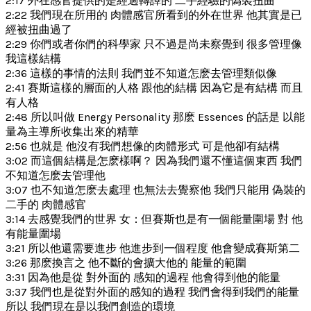
2:17 外在感官提供的是經過轉譯的 二手經驗的偽裝扭曲
2:22 我們現在所用的 肉體感官所看到的外在世界 他其實是已
經被扭曲過了
2:29 你們或者你們的科學家 只不過是尚未察覺到 很多管理像
我這樣結構
2:36 這樣的事情的法則 我們並不知道怎麽去管理類似像
2:41 賽斯這樣的層面的人格 跟他的結構 因為它是有結構 而且
有人格
2:48 所以叫做 Energy Personality 那麽 Essences 的話是 以能
量為主導所收集出來的精華
2:56 也就是 他沒有我們想像的肉體形式 可是他卻有結構
3:02 而這個結構是怎麽樣啊？ 因為我們還不懂這個東西 我們
不知道怎麽去管理他
3:07 也不知道怎麽去處理 也無法去覺察他 我們只能用 偽裝的
二手的 肉體感官
3:14 去感覺我們的世界 女：但賽斯也是有一個能量圍場 對 他
有能量圍場
3:21 所以他還需要進步 他進步到一個程度 他會變成賽斯第二
3:26 那麽換言之 他不斷的會擴大他的 能量的範圍
3:31 因為他是從 對外面的 感知的過程 他會得到他的能量
3:37 我們也是從對外面的感知的過程 我們會得到我們的能量
所以 我們現在是以我們創造的環境