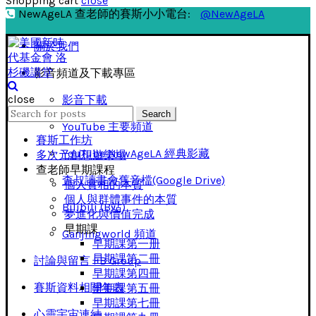
Shopping cart
close
NewAgeLA 查老師的賽斯小小電台:
@NewAgeLA
關於我們
影音頻道及下載專區
close
影音下載
Search
Search
for:
YouTube 主要頻道
賽斯工作坊
YouTube NewAgeLA 經典影藏
多次元創想遊樂場
查老師早期課程
查叔讀書會舊音檔(Google Drive)
個人實相的本質
個人與群體事件的本質
Bilibili (B站)
夢進化與價值完成
早期課
Ganjingworld 頻道
早期課第一册
早期課第二冊
討論與留言 FB Group
早期課第四冊
賽斯資料相關年表
早期課第五冊
早期課第七冊
心靈宇宙連結