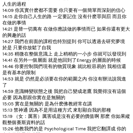
人生的過程
14:09 你其實什麽都不需要 你只要有一個簡單而深刻的信心
14:15 走你自己人生的路 一定要記住 沒有什麽罪與罰 而且你
在做的事情
14:21 是替一切萬有 在做你應該做的事情而已 如果你還有更大
的興趣的話
14:27 我們在前面的課程也特別提到 你可以透過去研究夢境
於是 只要你放鬆了自我
14:35 稍微在整個意識上 走上稍稍的一小步 你就可以發現到
14:41 在另外一個層面 就是他回到了Energy 的層面的時候
14:46 你要控制我們現有的物質現象 就比較容易的 我相信還
是有基本的限制
14:53 就是 仍然是必須要在你的範圍之內 你沒有辦法說我進
了
14:59 意識轉變狀態之後 我把自己變成老鷹 我覺得沒有這個
必要 因為那跟你實在是無關的
15:05 實在是無關的 是為什麽佛教經常在講
15:13 禁神通 因為不是用這種方式 來彰顯自我的那種
15:19 （女：厲害）厲害或是沒有必要的價值啊 那麽 你如果縱
觀整個賽斯資料的話
15:26 他教我們的是 Psychological Time 我把它翻譯成 你的