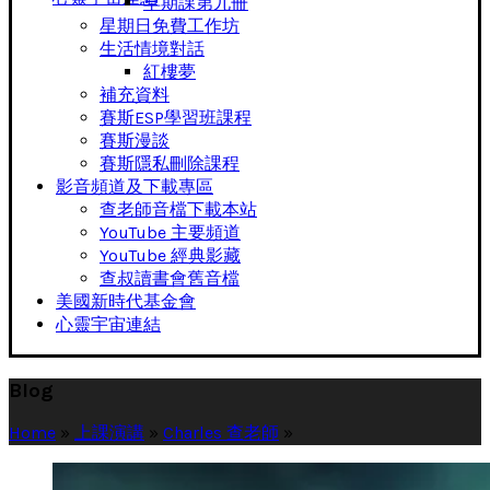
早期課第九冊
星期日免費工作坊
生活情境對話
紅樓夢
補充資料
賽斯ESP學習班課程
賽斯漫談
賽斯隱私刪除課程
影音頻道及下載專區
查老師音檔下載本站
YouTube 主要頻道
YouTube 經典影藏
查叔讀書會舊音檔
美國新時代基金會
心靈宇宙連結
Blog
Home
»
上課演講
»
Charles 查老師
»