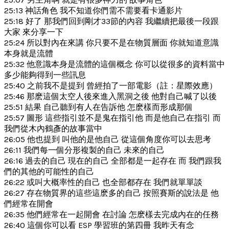
25:13 神話角色 我不知道你們需不需要看卡通影片
25:18 好了 那我們回到剛才33節的內容 我繼續把最後一段跟
大家 來分享一下
25:24 所以對內在來講 你只要不是在物質層面 你就知道意識
本身就是流體
25:32 他意識本身是流體的這個概念 你可以從很多的資料當中
多少能夠得到一些訊息
25:40 之前我不是提到 曾經拍了一部電影（註：星際效應）
25:46 那麽這個太空人後來進入黑洞之後 他對自己喊了以後
25:51 結果 自己聽到有人在告訴他 怎麽樣而形成那個
25:57 圖形 這些指引並不是鬼在指引他 而是他自己在指引 而
我們從木內鶴彥的故事當中
26:05 他也提到 叫他的是他自己 從這個角度你可以去思考
26:11 我們每一個分形複製的自己 未來的自己
26:16 過去的自己 現在的自己 全部都是一起存在 而 我們跟我
們的其他的可能性的自己
26:22 或叫大概率性的自己 也全部都存在 我們就單單談
26:27 存在物質界的這些這麽多的自己 按照賽斯的說法是 他
們經常在開會
26:35 他們經常在一起開會 在討論 怎麽樣去完成內在的任務
26:40 這個你可以看 ESP 學習班的第四冊 我昨天有念