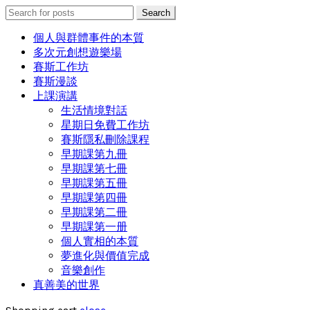
Search
Search
for:
個人與群體事件的本質
多次元創想遊樂場
賽斯工作坊
賽斯漫談
上課演講
生活情境對話
星期日免費工作坊
賽斯隱私刪除課程
早期課第九冊
早期課第七冊
早期課第五冊
早期課第四冊
早期課第二冊
早期課第一册
個人實相的本質
夢進化與價值完成
音樂創作
真善美的世界