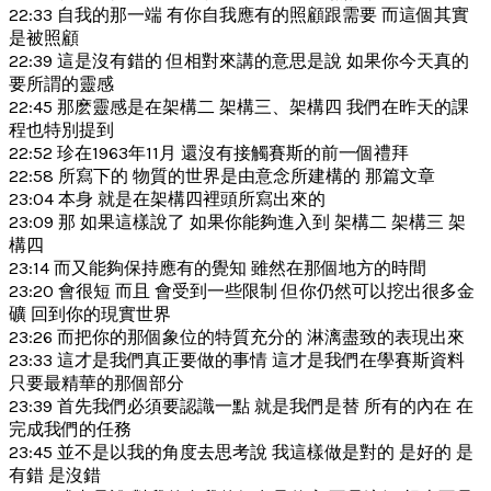
22:33 自我的那一端 有你自我應有的照顧跟需要 而這個其實
是被照顧
22:39 這是沒有錯的 但相對來講的意思是說 如果你今天真的
要所謂的靈感
22:45 那麽靈感是在架構二 架構三、架構四 我們在昨天的課
程也特別提到
22:52 珍在1963年11月 還沒有接觸賽斯的前一個禮拜
22:58 所寫下的 物質的世界是由意念所建構的 那篇文章
23:04 本身 就是在架構四裡頭所寫出來的
23:09 那 如果這樣說了 如果你能夠進入到 架構二 架構三 架
構四
23:14 而又能夠保持應有的覺知 雖然在那個地方的時間
23:20 會很短 而且 會受到一些限制 但你仍然可以挖出很多金
礦 回到你的現實世界
23:26 而把你的那個象位的特質充分的 淋漓盡致的表現出來
23:33 這才是我們真正要做的事情 這才是我們在學賽斯資料
只要最精華的那個部分
23:39 首先我們必須要認識一點 就是我們是替 所有的內在 在
完成我們的任務
23:45 並不是以我的角度去思考說 我這樣做是對的 是好的 是
有錯 是沒錯