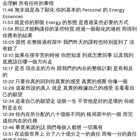
去理解 所有任何的事情
11:48 無非就是為了顯化 你的基本的 Personal 的 Energy
Essences
11:53 就是你的那個 Energy 的形態 是透過某些必要的方式
11:59 所以才能夠讓你的某些特質 經過一個顯化的過程 而得到
你應有的結果
12:05 當然 在整個過程當中 我們昨天的課程也特別提到了 沒
有錯了
12:10 如果在很辛苦的時候 你想知道 到底怎麽回事 以及我到
底應該往哪一個方向走
12:17 是否 現在走的方向 跟我們的內在的整個計劃 是有相反
的
12:22 只要你真的回到你真實的感受 真實的感覺 你像一個
12:28 道家所說的真人 就是 真實的根據自己的感受 去看看自
己的願望
12:34 追著自己的願望走 這個一生 不管他是好的是壞的 你絕
對是走在
12:39 你內在所分配的八十億個不同的 格局當中的一個 而完
成你內在的任務
12:46 畢竟來講的話 我們每個人都替 一切萬有
12:51 在這個世界上 分了八十億分之一的責任 而每一分的責任