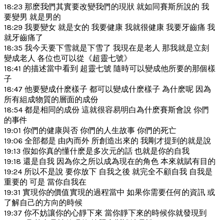
18:23 那麽我們其實要改變我們的現狀 就如同賽斯所說的 我
要變男 就是男的
18:29 我要變女 就是女的 我要健康 我就很健康 我要牙齒痛 我
就牙齒痛了
18:35 我今天要下雪就是下雪了 我現在是老人 那我就是立刻
變成老人 各位也可以從《超靈七號》
18:41 的描述當中看到 超靈七號 隨時可以變成他所要的那個樣
子
18:47 他要變成什麽樣子 都可以變成什麽樣子 為什麽呢 因為
所有組成物質的層面的成份
18:54 都是相同的成份 這就很容易明白為什麽賽斯會說 你們
的事件
19:01 你們的健康與否 你們的人生故事 你們的死亡
19:06 全部都是 由內而外 所創造出來的 我剛才提到的就是說
19:13 假如你真的懂什麽是多次元的話 也就是你的自我
19:18 還是自我 因為你之所以成為現在的角色 本來就賦有目的
19:24 所以不是說 要你放下 自我之後 就完全不顧自我 自我是
重要的 可是 當你自我在
19:31 實現你的價值實現的過程當中 如果你需要任何的資訊 或
了解自己的方向的時候
19:37 你不妨讓你的心靜下來 當你靜下來的時候你就發現到