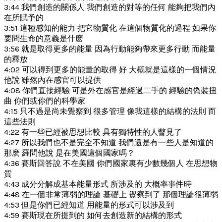
3:44 我們創造的關係人 我們創造的對等的任何 能夠把我們內
在所賦予的
3:51 這種感知的能力 把它物質化 在這個物質化的過程 如果你
要問生命的意義是什麽
3:56 就是取得更多的能量 因為行動能夠帶來更多行動 而能量
的釋放
4:02 可以得到更多的能量的取得 好 大概就是這樣的一個情況
他說 雖然內在感官可以提供
4:08 你們直接經驗 可是外在感官是經過二手的 經驗的偽裝扭
曲 你們或你們的科學家
4:15 只不過是尚未覺察到 很多管理 像我這樣的結構的法則 而
這些法則
4:22 有一些已經被思想比較 具有獨特性的人瞥見了
4:27 所以我們也不是完全不知道 我們還是有一些人是知道的
那麽 羅問他說 是在美國這個國家嗎？
4:36 賽斯回答說 不在美國 你們國家裏有少數幾個人 在思想物
質
4:43 成分分解成基本能量形式 所涉及的 大概率事件時
4:48 在一個非常薄弱的理論 基礎上 覺察到了 那個理論很薄弱
4:53 但是你們已經知道 用能量的形式可以涉及到
4:59 賽斯現在所提到的 如何去創造新的結構的形式