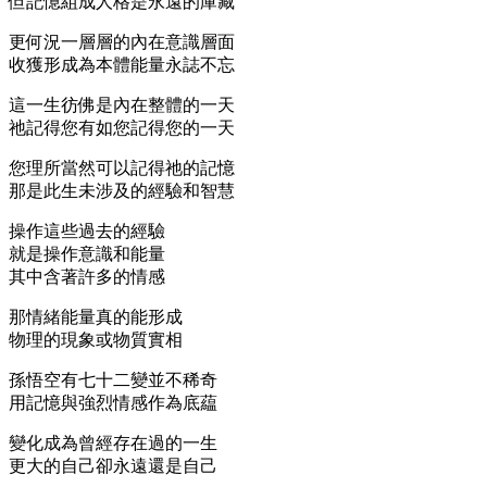
但記憶組成人格是永遠的庫藏
更何況一層層的內在意識層面
收獲形成為本體能量永誌不忘
這一生彷佛是內在整體的一天
祂記得您有如您記得您的一天
您理所當然可以記得祂的記憶
那是此生未涉及的經驗和智慧
操作這些過去的經驗
就是操作意識和能量
其中含著許多的情感
那情緒能量真的能形成
物理的現象或物質實相
孫悟空有七十二變並不稀奇
用記憶與強烈情感作為底藴
變化成為曾經存在過的一生
更大的自己卻永遠還是自己