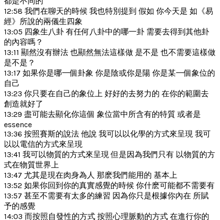
都是不同的
12:58 我們在聊天的時候 我也特別提到 假如 你今天是 如《易
經》所說的兩儀生四象
13:05 四象生八卦 有任何八卦中的哪一卦 需要去得到其他卦
的內容嗎？
13:11 顯然沒有辦法 也顯然無法這樣做 是不是 也不需要這樣做
是不是？
13:17 如果你是哪一個卦象 你是陰或你是陽 你是某一個象位的
自己
13:23 你只要在自己的象位上 好好的去努力的 在你的範圍去
創造就好了
13:29 盡可能去顯化你這個 象位當中所含有的特質 或者是
essence
13:36 按照賽斯的說法 他說 我可以以化學的方式來呈現 我可
以以電信的方式來呈現
13:41 我可以物質的方式來呈現 但是因為我們只有 以物質的方
式在物質世界上
13:47 尤其是現在肉身為人 那麽我們能用的 基本上
13:52 如果你回到你的真實感覺的時候 你什麽可能都不需要有
13:57 甚至不需要有太多的練習 因為你只是根據你內在 所賦
予的感覺
14:03 而按照自發性的方式 按照心理脈動的方式 在進行你的