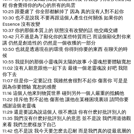
程 你會覺得你的內心的所有的烏雲
10:25 跟憂慮了 你全部都解掉了 因為 真的沒有人對不起你
10:30 也不是說我 不要再跟這個人產生任何關係 如果你的
Essence 沒有改變
10:37 你的那個本質上的 狀態沒有改變的話 他交織交纏
10:42 只不過是為了顯化你的某些特質而已 而這個顯化對你來
講 仍然是創造性的 仍然是一個收獲的一部分
10:50 也就是透過現在的環境 你得到你要的東西 在聊天的時
候
10:55 我提到的那個小靈魂與太陽的故事 小靈魂想要體驗寬恕
11:02 沒有人願意跟他一起下去 最後一個老靈魂說 好吧 我陪
你下去
11:07 但是你一定要記住 我雖然會很對不起你 傷害你 可是是
因為你要體驗 寬恕的感覺
11:16 這個人他來到物質世界 碰到另外一個人嚴重的抵觸他
11:22 排斥他 對不起他 傷害他 讓他在某種困境裏頭 請問你要
感謝這個老靈魂
11:29 還是要認為說這個人 很不應該 你有什麽好批評別人的
11:35 我們沒有什麽好批評別人的意思 並不是說 我們用道德觀
來看 我們怎麽樣放下自己
11:42 也不是說 我今天要怎麽去忍耐 而是我們真的從最底層的