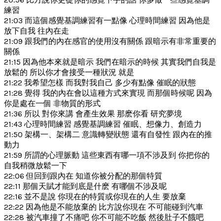
練習
21:03 而這個感覺基調練習有一點像 心理時間練習 因為他是
放下自我 往內在走
21:09 跟我們的內在感官的使用沒有關係 跟暗示有非常重要的
關係
21:15 因為他本來就是暗示 我們在暗示的時候 其實我們自我是
放鬆的 所以你才會接受一種狀況 就是
21:22 我希望怎樣 而我對我自己 多少有點像 催眠的狀態
21:28 覺得 我的內在會以這種方式來實現 而那個時候呢 因為
你是處在一個 非物質的形式
21:36 所以 對你來講 會產生效果 那麽你看 研究夢境
21:43 心理時間練習 感覺基調練習 催眠、想像力、創造力
21:50 架構一、架構二 意識轉變狀態 還有自發性 跟內在的推
動力
21:59 所謂的心理脈動 這些東西有哪一項不涉及到 你把你的
自我稍微放鬆一下
22:06 但回到跟內在 知道你被分配的那個特質
22:11 那個天賦才能到底是什麽 有哪個不涉及呢
22:16 並不是說 你現在的特質或你現在的人生 要放棄
22:22 因為他是不能放棄的 比方說你現在 不可能碰到汽車
22:28 被汽車撞了不痛吧 你不可能不吃飯 然後肚子不餓吧