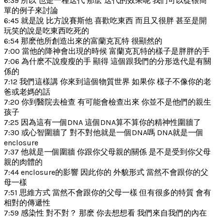
6:39 所以 也是一種迭代 那麽 迭代的效果呢 我們可以從很簡
單的例子來討論
6:45 就是說 比方說賽斯他 喜歡吃東西 而且又很胖 甚至是開
玩笑的說是吃東西吃死的
6:54 那麽他所創造出來的富蘭克瓦特 很顯然的
7:00 當他的降神會出現的時候 富蘭克瓦特的樣子是胖胖的手
7:06 為什麽不說瘦瘦的手 顯得 這個跟我們的分形迭代是有關
係的
7:12 我們這樣講 你來到這個物質世界 如果你 樣子不像你的老
爸或老媽的話
7:20 你到醫院去檢查 有可能會檢查出來 你並不是他們的親生
孩子
7:25 因為這有一個DNA 這個DNA算不算你的精神性圍牆了
7:30 或心智圍牆了 對不對他就是一個DNA嗎 DNA就是一個
enclosure
7:37 他就是一個圍牆 你跟你父母親的關係 是不是受到你父母
親的肉體的
7:44 enclosure的影響 因此你的 外貌形式 當然不會跟你的父
母一樣
7:51 思維方式 當然不會跟你的父母一樣 但有很多的特質 會有
相對的傳遞性
7:59 感染性 對不對？ 那麽 你去想想看 我們來自我們的內在