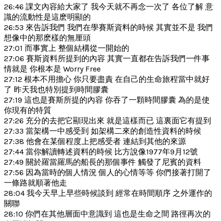
26:46 課文內容給大家了 我今天就不再念一次了 各位了解 意
識的流動性是這麽明顯的
26:53 來告訴我們 我們在學賽斯資料的時候 其實並不是 我們
想像中的那麽樣的無厘頭
27:01 而事實上 整個結構從一開始的
27:06 賽斯資料所提到的內容 其實一直都在告訴我們一件事
情就是 你根本是 Worry Free
27:12 根本不用擔心 你只要盡責 在自己的生命旅程當中就好
了 昨天我也特別提到時間膠囊
27:19 這也是賽斯所提的內容 你吞了一顆時間膠囊 為的是使
你現有的特質
27:26 充分的去把它顯現出來 就是這樣而已 這裏面它有提到
27:33 當架構一中感受到 如架構二來的創造性資料的時候
27:38 他會在某個程度上把感受者 連結到其他的來源
27:44 當你解讀轉述資料的時候 比方說像1977年9月12號
27:49 關於羅當羅馬的船長的那個事件 觸發了尼賓的資料
27:56 因為當時的個人情況 個人的心情等等 你們接著打開了
一條路就順著他走
28:04 我今天早上早些時候談到 經常在時間順序 之外運作的
關聯
28:10 你們在其他層面中意識到 這也是生命之間 路徑再次的