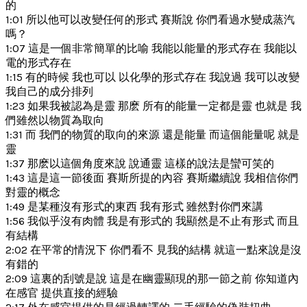
的
1:01 所以他可以改變任何的形式 賽斯說 你們看過水變成蒸汽
嗎？
1:07 這是一個非常簡單的比喻 我能以能量的形式存在 我能以
電的形式存在
1:15 有的時候 我也可以 以化學的形式存在 我說過 我可以改變
我自己的成分排列
1:23 如果我被認為是靈 那麽 所有的能量一定都是靈 也就是 我
們雖然以物質為取向
1:31 而 我們的物質的取向的來源 還是能量 而這個能量呢 就是
靈
1:37 那麽以這個角度來說 說通靈 這樣的說法是蠻可笑的
1:43 這是這一節後面 賽斯所提的內容 賽斯繼續說 我相信你們
對靈的概念
1:49 是某種沒有形式的東西 我有形式 雖然對你們來講
1:56 我似乎沒有肉體 我是有形式的 我顯然是不止有形式 而且
有結構
2:02 在平常的情況下 你們看不 見我的結構 就這一點來說是沒
有錯的
2:09 這裏的刮號是說 這是在幽靈顯現的那一節之前 你知道內
在感官 提供直接的經驗