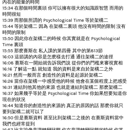
內在的能量的時間
15:34 在那個時間裏頭 你可以擁有很大的知識跟智慧 而用的
時間很短
15:39 而那個所謂的 Psychological Time 等於架構二
15:44 等於架構二 因為 在架構二裏頭 他沒有時間的限制 沒有
時間的限制
15:50 因此你在架構二的時候 你其實就是在 Psychological
Time 裏頭
15:55 那麽賽斯在 私人課的第四冊 其中的第813節
16:03 這節講的內容是怎麽樣去打通 通往架構二的途徑
16:08 賽斯在一開始就告訴我們說 從你們的門檻來審視實相
16:16 了解這一點 就知道 我的資料是來自於架構二之外
16:21 然而一般而言 創造性的資料是起源於架構二
16:26 當你在架構一中感受他的時候 他會在某個程度上把感受
16:31 連結到他其他的來源 也就是連結到架構二 那麽架構二
16:37 如果幾乎等於是 Psychological Time 你如果想要知道你
現在的狀況
16:44 知道你的創造性的來源的 真正的原因的話 那麽你就只
要到架構二就可以了
16:50 但是賽斯資料 甚至比到架構二之後的 在賽斯資料當中
我們也經常提到
16:57 比方說像意識轉變狀態 你在意識轉變狀態的時候 你其