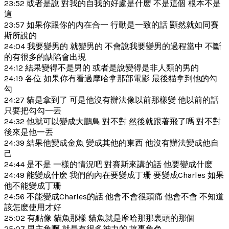
23:52 或者是說 對我的自我的好處是什麽 不是這個 根本不是
這
23:57 如果你跟你的內在合一 行動是一致的話 顯然就如同賽
斯所說的
24:04 我要變男的 就變男的 不會說我要變男的過程當中 不斷
的有很多的缺陷會出現
24:12 結果變得不是男的 或者是說變得是非人類的男的
24:19 各位 如果你有看過摩哈拿那部電影 最後貓拿到他的勾
勾
24:27 貓是拿到了 可是他沒有辦法像以前那樣變 他以前的話
只要把勾勾一丟
24:32 他就可以變成大鵬鳥 對不對 然後就跟著飛了嗎 對不對
後來是他一丟
24:39 結果他變成金魚 變成其他的東西 他沒有辦法變成他自
己
24:44 是不是 一樣的情況吧 對賽斯來講的話 他要變成什麽
24:49 能變成什麽 我們的內在要變成丁珊 要變成Charles 如果
他不能變成丁珊
24:56 不能變成Charles的話 他會不會很頭痛 他會不會 不知道
該怎麽使用才好
25:02 有點像 貓魚那樣 貓魚就是摩哈那那裏頭的那個
25:07 男主角啊 就是有很多神力的 故事角色