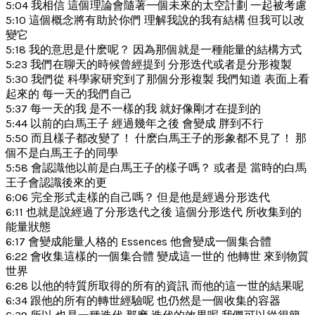
5:04 我相信 這個理論會隨著一個未來的太空計劃 一起被考慮
5:10 這個概念將有助於你們 理解我說的我有結構 但我可以改
變它
5:18 我的意思是什麽呢？ 因為那個就是一種能量的結構方式
5:23 我們在聊天的時候曾經提到 分形迭代或者是分形複製
5:30 我們從 科學家研究到了那個分形複製 我們知道 表面上看
起來的 每一天的我們自己
5:37 每一天的我 是不一樣的我 就好像剛才在提到的
5:44 以前的白馬王子 經過幾年之後 會變成 胖到不行
5:50 而且樣子都改變了！ 什麽白馬王子的形象都不見了！ 那
個不是白馬王子的同學
5:58 會認識他以前是白馬王子的樣子嗎？ 或者是 當時的白馬
王子會認識後來的更
6:06 完全形式走樣的自己嗎？ 但是他是經過分形迭代
6:11 也就是說經過了分形迭代之後 這個分形迭代 所收集到的
能量狀態
6:17 會變成能量人格的 Essences 他會變成一個集合體
6:22 會收集這樣的一個集合體 變成這一世的 他轉世 來到物質
世界
6:28 以他的特質所取得的所有的資訊 而他的這一世的結果呢
6:34 跟他的所有的轉世經驗呢 也仍然是一個收集的容器