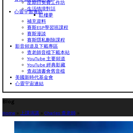
星期日免費工作坊
生活情境對話
心靈宇宙連結
紅樓夢
補充資料
賽斯ESP學習班課程
賽斯漫談
賽斯隱私刪除課程
影音頻道及下載專區
查老師音檔下載本站
YouTube 主要頻道
YouTube 經典影藏
查叔讀書會舊音檔
美國新時代基金會
心靈宇宙連結
Blog
Home
»
上課演講
»
Charles 查老師
»