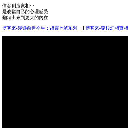
信念創造實相⋯
是改鬆自己的心理感受
翻牆出來到更大的內在
博客來-漫遊前世今生：超靈七號系列一
|
博客來-穿梭幻相實