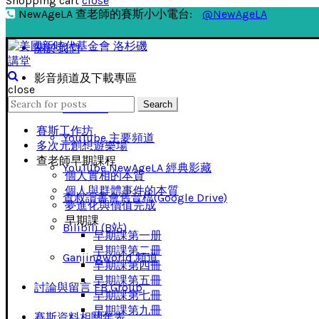
Shopping cart
close
NewAgeLA 查老師的賽斯小小電台:
@NewAgeLA
關於我們
影音頻道及下載專區
close
Search
Search
影音下載
for:
賽斯工作坊
YouTube 主要頻道
多次元創想遊樂場
查老師早期課程
YouTube NewAgeLA 經典影藏
個人實相的本質
個人與群體事件的本質
查叔讀書會舊音檔(Google Drive)
夢進化與價值完成
早期課
Bilibili (B站)
早期課第一册
早期課第二冊
Ganjingworld 頻道
早期課第四冊
早期課第五冊
討論與留言 FB Group
早期課第七冊
早期課第九冊
賽斯資料相關年表