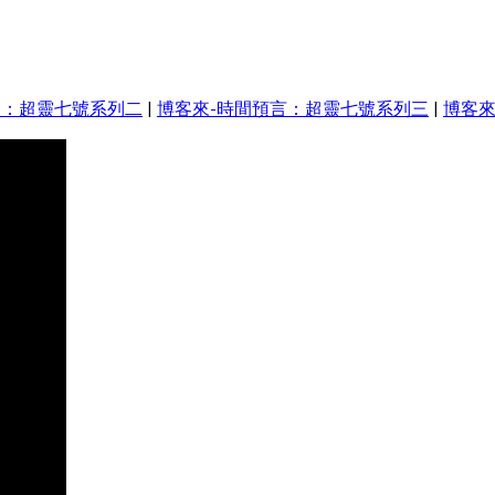
相：超靈七號系列二
|
博客來-時間預言：超靈七號系列三
|
博客來