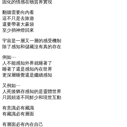
固化的情感在物質界實現
翻牆需要向內看
這不只是去旅遊
還要帶著大蔴袋
至少捎神燈回來
宇宙是一層又一層的感受機制
除了感知和儲藏沒有真的存在
例如⋯
人不能感知外界就睡著了
睡著了還是感知內在世界
更深層睡覺還是繼續感知
又例如⋯
人死後猶存感知的是靈體世界
只因頻道不同鮮少和現世互動
有意識必有藏識
有藏識必有層面
有層面必有內在自己