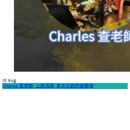
12
Aug
Charles 查老師
,
上課演講
,
多次元創想遊樂場