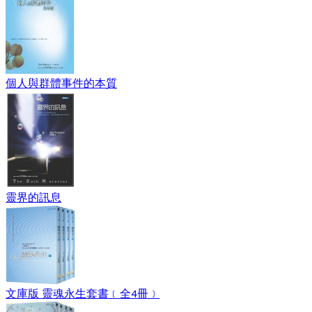
個人與群體事件的本質
靈界的訊息
文庫版 靈魂永生套書﹝全4冊﹞