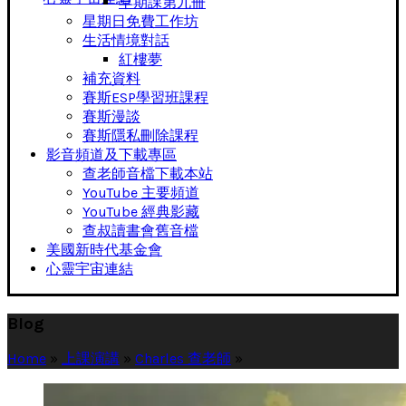
早期課第九冊
星期日免費工作坊
生活情境對話
紅樓夢
補充資料
賽斯ESP學習班課程
賽斯漫談
賽斯隱私刪除課程
影音頻道及下載專區
查老師音檔下載本站
YouTube 主要頻道
YouTube 經典影藏
查叔讀書會舊音檔
美國新時代基金會
心靈宇宙連結
Blog
Home
»
上課演講
»
Charles 查老師
»