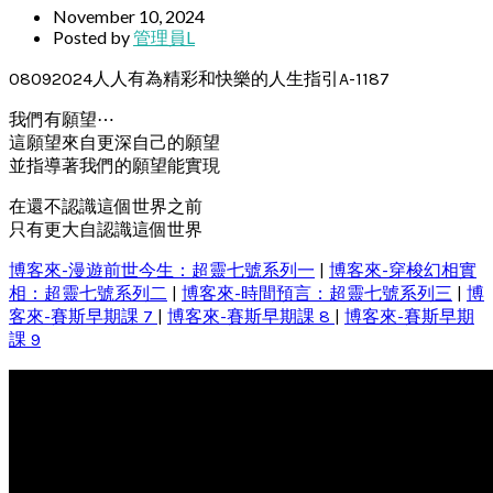
November 10, 2024
Posted by
管理員L
08092024人人有為精彩和快樂的人生指引A-1187
我們有願望⋯
這願望來自更深自己的願望
並指導著我們的願望能實現
在還不認識這個世界之前
只有更大自認識這個世界
博客來-漫遊前世今生：超靈七號系列一
|
博客來-穿梭幻相實
相：超靈七號系列二
|
博客來-時間預言：超靈七號系列三
|
博
客來-賽斯早期課 7
|
博客來-賽斯早期課 8
|
博客來-賽斯早期
課 9