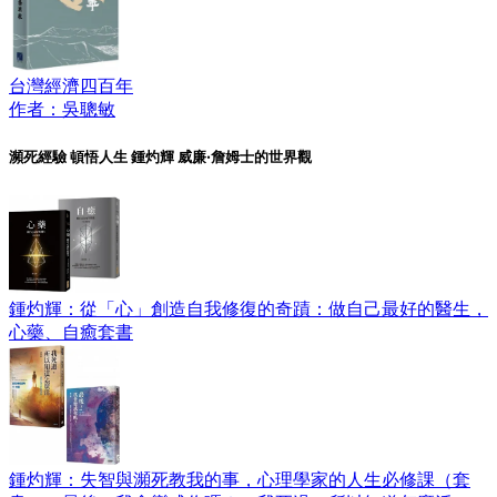
台灣經濟四百年
作者：吳聰敏
瀕死經驗 頓悟人生 鍾灼輝 威廉‧詹姆士的世界觀
鍾灼輝：從「心」創造自我修復的奇蹟：做自己最好的醫生，
心藥、自癒套書
鍾灼輝：失智與瀕死教我的事，心理學家的人生必修課（套