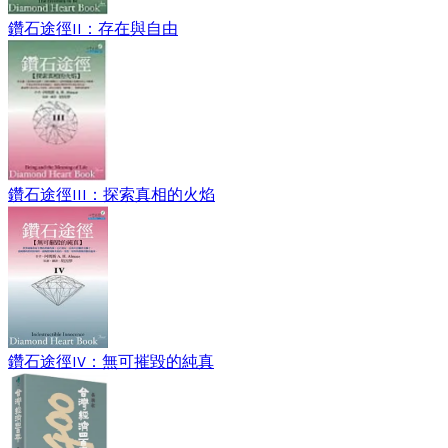
鑽石途徑II：存在與自由
鑽石途徑III：探索真相的火焰
鑽石途徑IV：無可摧毀的純真