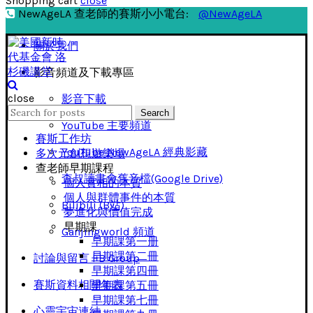
Shopping cart
close
NewAgeLA 查老師的賽斯小小電台:
@NewAgeLA
關於我們
影音頻道及下載專區
close
影音下載
Search
Search
for:
YouTube 主要頻道
賽斯工作坊
YouTube NewAgeLA 經典影藏
多次元創想遊樂場
查老師早期課程
查叔讀書會舊音檔(Google Drive)
個人實相的本質
個人與群體事件的本質
Bilibili (B站)
夢進化與價值完成
早期課
Ganjingworld 頻道
早期課第一册
早期課第二冊
討論與留言 FB Group
早期課第四冊
賽斯資料相關年表
早期課第五冊
早期課第七冊
心靈宇宙連結