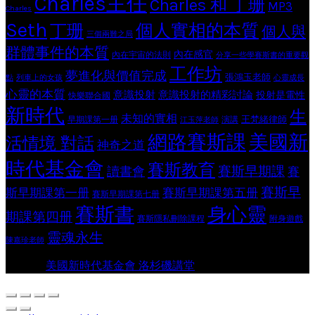
Charles主任
Charles 和 丁珊
MP3
Charles
Seth
個人實相的本質
丁珊
個人與
三個兩難之局
群體事件的本質
內在感官
內在宇宙的法則
分享一些學賽斯書的重要觀
工作坊
夢進化與價值完成
張鴻玉老師
點
列車上的女孩
心靈成長
心靈的本質
意識投射
意識投射的精彩討論
投射是電性
快樂聯合國
新時代
生
未知的實相
王梵緒律師
早期課第一册
演講
江玉萍老師
網路賽斯課
美國新
活情境 對話
神奇之道
時代基金會
賽斯教育
賽斯早期課
讀書會
賽
賽斯早
斯早期課第一册
賽斯早期課第五册
賽斯早期課第七册
賽斯書
身心靈
期課第四册
賽斯隱私刪除課程
附身遊戲
靈魂永生
陳嘉珍老師
© 2026
美國新時代基金會 洛杉磯講堂
. All rights reserved