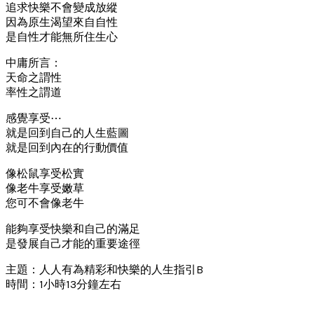
追求快樂不會變成放縱
因為原生渴望來自自性
是自性才能無所住生心
中庸所言：
天命之謂性
率性之謂道
感覺享受⋯
就是回到自己的人生藍圖
就是回到內在的行動價值
像松鼠享受松實
像老牛享受嫩草
您可不會像老牛
能夠享受快樂和自己的滿足
是發展自己才能的重要途徑
主題：人人有為精彩和快樂的人生指引B
時間：1小時13分鐘左右