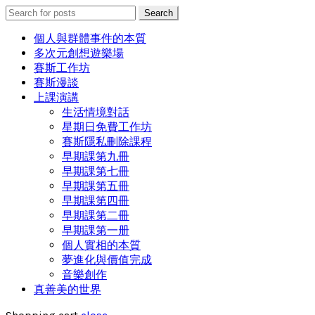
Search
Search
for:
個人與群體事件的本質
多次元創想遊樂場
賽斯工作坊
賽斯漫談
上課演講
生活情境對話
星期日免費工作坊
賽斯隱私刪除課程
早期課第九冊
早期課第七冊
早期課第五冊
早期課第四冊
早期課第二冊
早期課第一册
個人實相的本質
夢進化與價值完成
音樂創作
真善美的世界