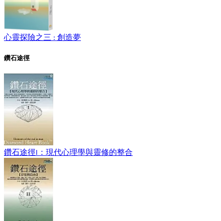
心靈探險之三 : 創造夢
鑽石途徑
鑽石途徑I：現代心理學與靈修的整合