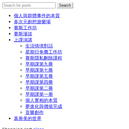
Search
Search
for:
個人與群體事件的本質
多次元創想遊樂場
賽斯工作坊
賽斯漫談
上課演講
生活情境對話
星期日免費工作坊
賽斯隱私刪除課程
早期課第九冊
早期課第七冊
早期課第五冊
早期課第四冊
早期課第二冊
早期課第一册
個人實相的本質
夢進化與價值完成
音樂創作
真善美的世界