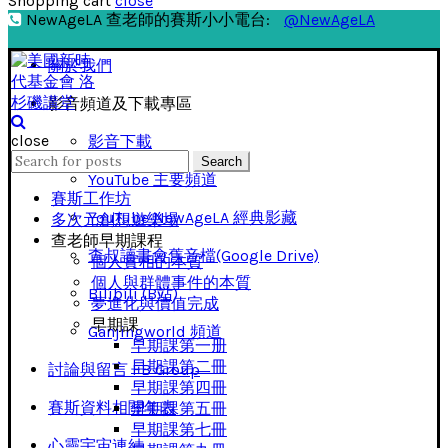
Shopping cart
close
NewAgeLA 查老師的賽斯小小電台:
@NewAgeLA
關於我們
影音頻道及下載專區
close
影音下載
Search
Search
for:
YouTube 主要頻道
賽斯工作坊
YouTube NewAgeLA 經典影藏
多次元創想遊樂場
查老師早期課程
查叔讀書會舊音檔(Google Drive)
個人實相的本質
個人與群體事件的本質
Bilibili (B站)
夢進化與價值完成
早期課
Ganjingworld 頻道
早期課第一册
早期課第二冊
討論與留言 FB Group
早期課第四冊
賽斯資料相關年表
早期課第五冊
早期課第七冊
心靈宇宙連結