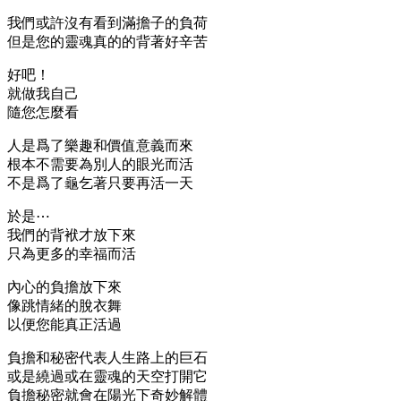
我們或許沒有看到滿擔子的負荷
但是您的靈魂真的的背著好辛苦
好吧！
就做我自己
隨您怎麼看
人是爲了樂趣和價值意義而來
根本不需要為別人的眼光而活
不是爲了龜乞著只要再活一天
於是⋯
我們的背袱才放下來
只為更多的幸福而活
內心的負擔放下來
像跳情緒的脫衣舞
以便您能真正活過
負擔和秘密代表人生路上的巨石
或是繞過或在靈魂的天空打開它
負擔秘密就會在陽光下奇妙解體