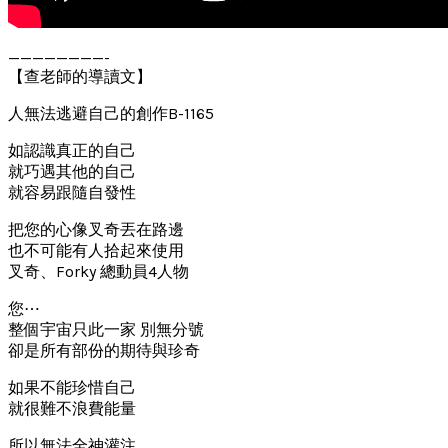
————————-
【查老師的導讀文】
人無法逃避自己的創作B-1165
如認識真正的自己
就巧遇其他的自己
就容易跟隨自發性
把您的心像叉奇丟在路邊
也不可能有人拾起來使用
叉奇、Forky 總動員4人物
您⋯
整個宇宙只此一家 別無分號
卻是所有部份的期待與珍奇
如果不能珍惜自己
就很難不浪費能量
所以無法全神灌注