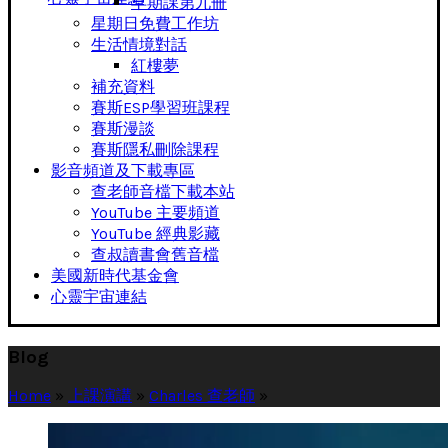
早期課第九冊
星期日免費工作坊
生活情境對話
紅樓夢
補充資料
賽斯ESP學習班課程
賽斯漫談
賽斯隱私刪除課程
影音頻道及下載專區
查老師音檔下載本站
YouTube 主要頻道
YouTube 經典影藏
查叔讀書會舊音檔
美國新時代基金會
心靈宇宙連結
Blog
Home
»
上課演講
»
Charles 查老師
»