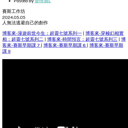
Posted by
管理員L
賽斯工作坊
2024.05.05
人無法逃避自己的創作
博客來-漫遊前世今生：超靈七號系列一
|
博客來-穿梭幻相實
相：超靈七號系列二
|
博客來-時間預言：超靈七號系列三
|
博
客來-賽斯早期課 7
|
博客來-賽斯早期課 8
|
博客來-賽斯早期
課 9