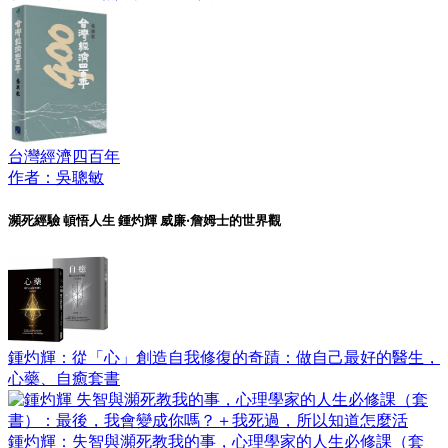
台灣經濟四百年
作者：吳聰敏
瀕死經驗 頓悟人生 鍾灼輝 威廉‧詹姆士的世界觀
鍾灼輝：從「心」創造自我修復的奇蹟：做自己最好的醫生，
心藥、自癒套書
鍾灼輝：失智與瀕死教我的事，心理學家的人生必修課（套