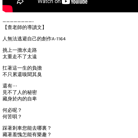
————————-
【查老師的導讀文】
人無法逃避自己的創作A-1164
挑上一擔水走路
太重走不了太遠
扛著這一生的負擔
不只累還嗅聞其臭
還有⋯
見不了人的秘密
藏身於內的自卑
何必呢？
何苦唄？
踩著剎車您能去哪裏？
藏著羞愧怎能有樂趣？