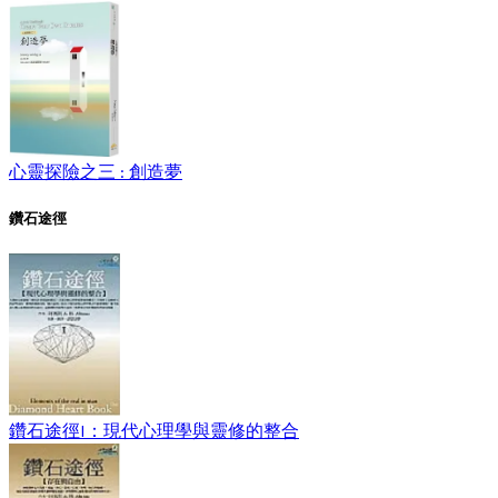
心靈探險之三 : 創造夢
鑽石途徑
鑽石途徑I：現代心理學與靈修的整合