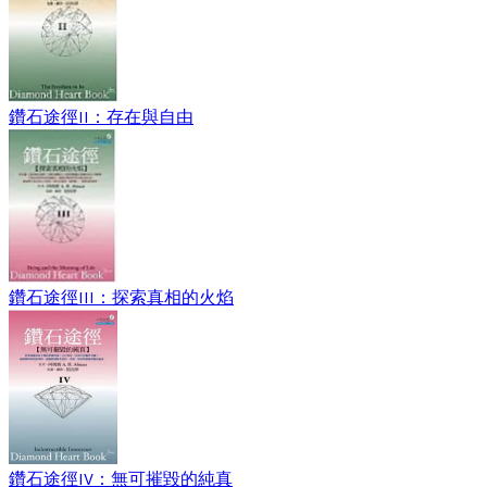
鑽石途徑II：存在與自由
鑽石途徑III：探索真相的火焰
鑽石途徑IV：無可摧毀的純真