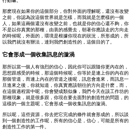
行動嘛。
那麽現在如果你的這個部分，你對外面的理解呢，還沒有改變
之前，你認為說這個世界就是怎樣，而我就是怎麽樣的一個
人，如果這兩個還沒有改變之前，也就是你的信心還不夠，你
不是以你真實的那種，由衷的感覺去，朝著你應該走的方向走
的時候呢，外面的，環境是根據你現在的狀況，所形成的，所
以我們就沒有辦法，達到我們創造性的，這個目的了。
它會形成一個收集訊息的漩渦
那所以當一個人有強烈的信心，因此你可以跟隨你更內在的，
思想跟感受的時候，那這個時候呢，你等於是連上你的內在的
那個管道，而連上內在的管道之後呢，訊息會進來，而訊息一
旦進來之後，你就知道，你真實應該朝往的方向是什麽，而，
在這個過程當中呢，你會變成類似像，我們今天在該工作坊的
那種現象，就是很多跟，你現在要去面對的創造性的問題，的
這樣的一個主題呢，它會形成一個收集訊息的漩渦。
所以呢，這些資源，你去把它完成的條件就會形成的，所以談
到一個創造性的工作呢，所有的信心是，信心，可能是所有的
創造性工作的第一件。