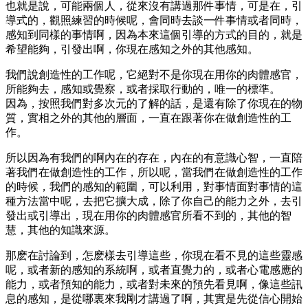
也就是說，可能兩個人，從來沒有講過那件事情，可是在，引
導式的，觀照練習的時候呢，會同時去談一件事情或者同時，
感知到同樣的事情啊，因為本來這個引導的方式的目的，就是
希望能夠，引發出啊，你現在感知之外的其他感知。
我們說創造性的工作呢，它絕對不是你現在用你的肉體感官，
所能夠去，感知或覺察，或者採取行動的，唯一的標準。
因為，按照我們對多次元的了解的話，是還有除了你現在的物
質，實相之外的其他的層面，一直在跟著你在做創造性的工
作。
所以因為有我們的啊內在的存在，內在的有意識心智，一直陪
著我們在做創造性的工作，所以呢，當我們在做創造性的工作
的時候，我們的感知的範圍，可以利用，對事情面對事情的這
種方法當中呢，去把它擴大成，除了你自己的能力之外，去引
發出或引導出，現在用你的肉體感官所看不到的，其他的智
慧，其他的知識來源。
那麽在討論到，怎麽樣去引導這些，你現在看不見的這些靈感
呢，或者新的感知的系統啊，或者直覺力的，或者心電感應的
能力，或者預知的能力，或者對未來的預先看見啊，像這些訊
息的感知，是從哪裏來我剛才講過了啊，其實是先從信心開始