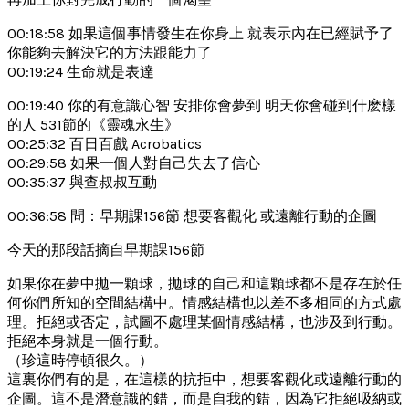
00:18:58 如果這個事情發生在你身上 就表示內在已經賦予了
你能夠去解決它的方法跟能力了
00:19:24 生命就是表達
00:19:40 你的有意識心智 安排你會夢到 明天你會碰到什麽樣
的人 531節的《靈魂永生》
00:25:32 百日百戲 Acrobatics
00:29:58 如果一個人對自己失去了信心
00:35:37 與查叔叔互動
00:36:58 問：早期課156節 想要客觀化 或遠離行動的企圖
今天的那段話摘自早期課156節
如果你在夢中拋一顆球，拋球的自己和這顆球都不是存在於任
何你們所知的空間結構中。情感結構也以差不多相同的方式處
理。拒絕或否定，試圖不處理某個情感結構，也涉及到行動。
拒絕本身就是一個行動。
（珍這時停頓很久。）
這裏你們有的是，在這樣的抗拒中，想要客觀化或遠離行動的
企圖。這不是潛意識的錯，而是自我的錯，因為它拒絕吸納或