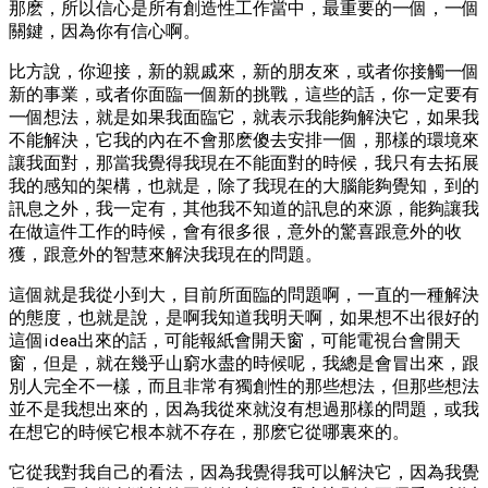
那麽，所以信心是所有創造性工作當中，最重要的一個，一個
關鍵，因為你有信心啊。
比方說，你迎接，新的親戚來，新的朋友來，或者你接觸一個
新的事業，或者你面臨一個新的挑戰，這些的話，你一定要有
一個想法，就是如果我面臨它，就表示我能夠解決它，如果我
不能解決，它我的內在不會那麽傻去安排一個，那樣的環境來
讓我面對，那當我覺得我現在不能面對的時候，我只有去拓展
我的感知的架構，也就是，除了我現在的大腦能夠覺知，到的
訊息之外，我一定有，其他我不知道的訊息的來源，能夠讓我
在做這件工作的時候，會有很多很，意外的驚喜跟意外的收
獲，跟意外的智慧來解決我現在的問題。
這個就是我從小到大，目前所面臨的問題啊，一直的一種解決
的態度，也就是說，是啊我知道我明天啊，如果想不出很好的
這個idea出來的話，可能報紙會開天窗，可能電視台會開天
窗，但是，就在幾乎山窮水盡的時候呢，我總是會冒出來，跟
別人完全不一樣，而且非常有獨創性的那些想法，但那些想法
並不是我想出來的，因為我從來就沒有想過那樣的問題，或我
在想它的時候它根本就不存在，那麽它從哪裏來的。
它從我對我自己的看法，因為我覺得我可以解決它，因為我覺