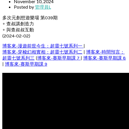
November 10, 2024
Posted by
管理員L
多次元創想遊樂場 第039期
∘ 查叔講創造力
∘ 與查叔叔互動
(2024-02-02)
博客來-漫遊前世今生：超靈七號系列一
|
博客來-穿梭幻相實相：超靈七號系列二
|
博客來-時間預言：
超靈七號系列三
|
博客來-賽斯早期課 7
|
博客來-賽斯早期課 8
|
博客來-賽斯早期課 9