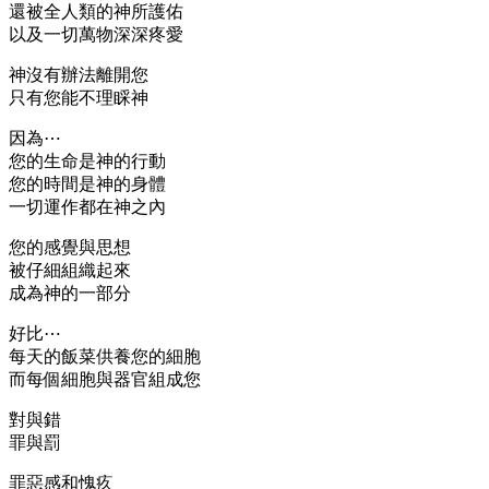
還被全人類的神所護佑
以及一切萬物深深疼愛
神沒有辦法離開您
只有您能不理睬神
因為⋯
您的生命是神的行動
您的時間是神的身體
一切運作都在神之內
您的感覺與思想
被仔細組織起來
成為神的一部分
好比⋯
每天的飯菜供養您的細胞
而每個細胞與器官組成您
對與錯
罪與罰
罪惡感和愧疚