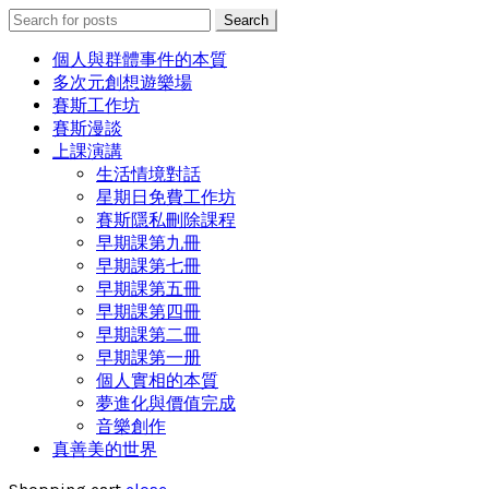
Search
Search
for:
個人與群體事件的本質
多次元創想遊樂場
賽斯工作坊
賽斯漫談
上課演講
生活情境對話
星期日免費工作坊
賽斯隱私刪除課程
早期課第九冊
早期課第七冊
早期課第五冊
早期課第四冊
早期課第二冊
早期課第一册
個人實相的本質
夢進化與價值完成
音樂創作
真善美的世界