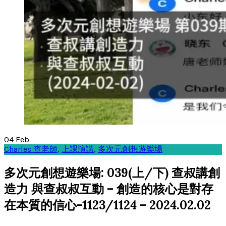
04
Feb
Charles 查老師
,
上課演講
,
多次元創想遊樂場
多次元創想遊樂場: 039(上/下) 查叔講創
造力 與查叔叔互動 – 創造的核心是對存
在本質的信心-1123/1124 – 2024.02.02