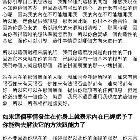
當你引導自己的想法是，我如果碰到這樣的問題，雖然我現在
不知道這個答案，但因為我有強烈的信心，為什麽有強烈的信
心呢，因為我的內在不可能離開我，我的內在不可能離開我，
所以他一定會提供我訊息，那麽因此呢，你根本不會害怕，而
因為你是心安的，所以訊息的來源就很清晰了，那同時呢，因
為你有很清晰的想法準備怎麽做，所以你會變成一個創造性的
基底，而你可以引導，這件事情是以哪個方向來進行的。
所以以這個過程來講的話，我們會這麽說就是創作性的工作，
因為它本來就在你的內在，已經設定有一個基本的模型的，而
我們每個人就是填那個，鑲嵌拼圖裏面的那一小塊拼圖。
站在內在的那個層面的人呢，就如同金剛經所說的，如來有佛
眼否如來有天眼否，佛如來有法眼否全部都有，連肉眼都有
好，所以它可以在那個層面，提供你應該有的任何訊息，但是
你必須要有一個信心，就是，我只不過是運用我現在的這個形
象，所以，所有相都是虛妄好。
如果這個事情發生在你身上就表示內在已經賦予了
你能夠去解決它的方法跟能力了
你不要因為你現在的，腦袋狀況以及你的面臨的狀況，你去害