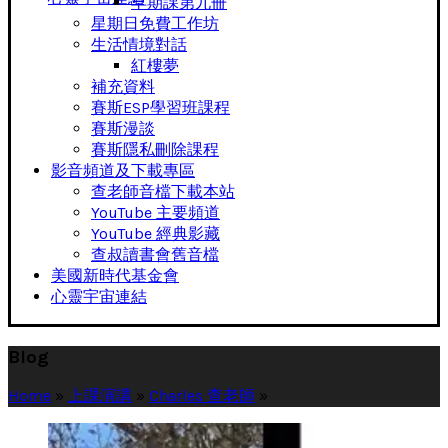
早期課第九冊
星期日免費工作坊
生活情境對話
紅樓夢
補充資料
賽斯ESP學習班課程
賽斯漫談
賽斯隱私刪除課程
影音頻道及下載專區
查老師音檔下載本站
YouTube 主要頻道
YouTube 經典影藏
查叔讀書會舊音檔
美國新時代基金會
心靈宇宙連結
Blog
Home
»
上課演講
»
Charles 查老師
»