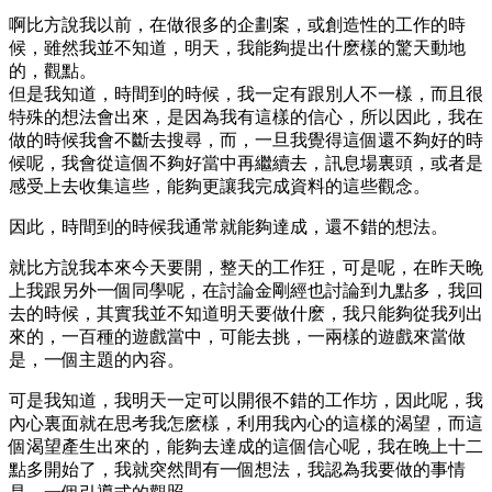
啊比方說我以前，在做很多的企劃案，或創造性的工作的時
候，雖然我並不知道，明天，我能夠提出什麽樣的驚天動地
的，觀點。
但是我知道，時間到的時候，我一定有跟別人不一樣，而且很
特殊的想法會出來，是因為我有這樣的信心，所以因此，我在
做的時候我會不斷去搜尋，而，一旦我覺得這個還不夠好的時
候呢，我會從這個不夠好當中再繼續去，訊息場裏頭，或者是
感受上去收集這些，能夠更讓我完成資料的這些觀念。
因此，時間到的時候我通常就能夠達成，還不錯的想法。
就比方說我本來今天要開，整天的工作狂，可是呢，在昨天晚
上我跟另外一個同學呢，在討論金剛經也討論到九點多，我回
去的時候，其實我並不知道明天要做什麽，我只能夠從我列出
來的，一百種的遊戲當中，可能去挑，一兩樣的遊戲來當做
是，一個主題的內容。
可是我知道，我明天一定可以開很不錯的工作坊，因此呢，我
內心裏面就在思考我怎麽樣，利用我內心的這樣的渴望，而這
個渴望產生出來的，能夠去達成的這個信心呢，我在晚上十二
點多開始了，我就突然間有一個想法，我認為我要做的事情