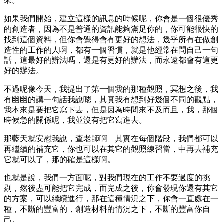
來。
如果我們開始，建立這樣的訊息的時候呢，你會是一個很優秀
的創造者，因為不是普通的資訊能夠滿足你的，你可能很快的
找到這個資料，但你會覺得會有更好的想法，幾乎所有在做創
造性的工作的人啊，都有一個習慣，就是他經常在問自己一句
話，這最好的辦法嗎，還是有更好的辦法，而永遠都會有這更
好的辦法。
不過呢像今天，我提出了第一個我的那種觀照，冥想之後，我
有幽幽的講一句話我說嗯，其實我有想到好幾個不同的觀點，
我本來是要把它寫下去，但是因為時間來不及而且，我，那個
時候急的關係呢，我並沒有把它寫進去。
那藍天就安慰我說，查老師啊，其實在每個階段，我們都可以
再繼續的補充它，你也可以在其它的觀照練習當，中再去補充
它就可以了，那的確是這樣啊。
也就是說，我們一方面呢，對我們現在的工作不要過度的挑
剔，然後盡可能把它完成，而完成之後，你會發現你還有其它
的方案，可以繼續進行，那在這種情況之下，你會一直處在一
種，不斷的豐富的，創造材料的情況之下，不斷的豐富你自
己。