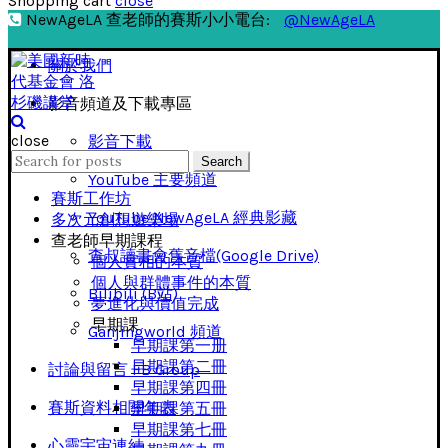
Shopping cart
close
NewAgeLA 查老師的賽斯小小電台:
@NewAgeLA
關於我們
影音頻道及下載專區
close
影音下載
Search
Search
for:
YouTube 主要頻道
賽斯工作坊
YouTube NewAgeLA 經典影藏
多次元創想遊樂場
查老師早期課程
查叔讀書會舊音檔(Google Drive)
個人實相的本質
個人與群體事件的本質
Bilibili (B站)
夢進化與價值完成
早期課
Ganjingworld 頻道
早期課第一册
早期課第二冊
討論與留言 FB Group
早期課第四冊
賽斯資料相關年表
早期課第五冊
早期課第七冊
心靈宇宙連結