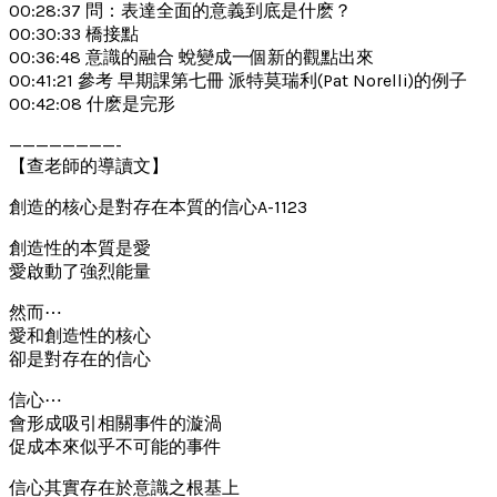
00:28:37 問：表達全面的意義到底是什麽？
00:30:33 橋接點
00:36:48 意識的融合 蛻變成一個新的觀點出來
00:41:21 參考 早期課第七冊 派特莫瑞利(Pat Norelli)的例子
00:42:08 什麽是完形
————————-
【查老師的導讀文】
創造的核心是對存在本質的信心A-1123
創造性的本質是愛
愛啟動了強烈能量
然而⋯
愛和創造性的核心
卻是對存在的信心
信心⋯
會形成吸引相關事件的漩渦
促成本來似乎不可能的事件
信心其實存在於意識之根基上