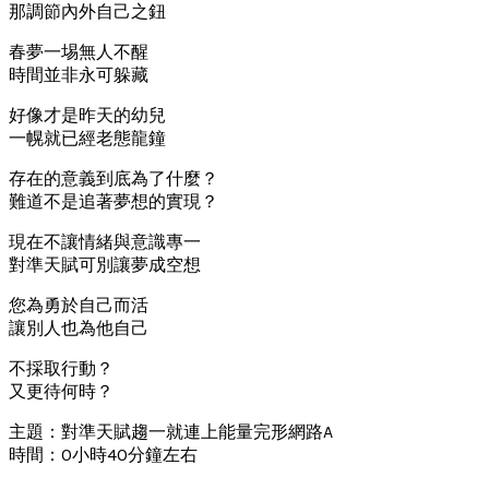
那調節內外自己之鈕
春夢一埸無人不醒
時間並非永可躲藏
好像才是昨天的幼兒
一幌就已經老態龍鐘
存在的意義到底為了什麼？
難道不是追著夢想的實現？
現在不讓情緒與意識專一
對準天賦可別讓夢成空想
您為勇於自己而活
讓別人也為他自己
不採取行動？
又更待何時？
主題：對準天賦趨一就連上能量完形網路A
時間：0小時40分鐘左右