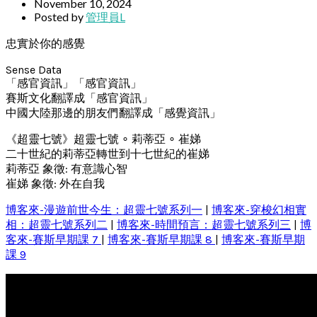
November 10, 2024
Posted by
管理員L
忠實於你的感覺
Sense Data
「感官資訊」「感官資訊」
賽斯文化翻譯成「感官資訊」
中國大陸那邊的朋友們翻譯成「感覺資訊」
《超靈七號》超靈七號 ∘ 莉蒂亞 ∘ 崔娣
二十世紀的莉蒂亞轉世到十七世紀的崔娣
莉蒂亞 象徵: 有意識心智
崔娣 象徵: 外在自我
博客來-漫遊前世今生：超靈七號系列一
|
博客來-穿梭幻相實
相：超靈七號系列二
|
博客來-時間預言：超靈七號系列三
|
博
客來-賽斯早期課 7
|
博客來-賽斯早期課 8
|
博客來-賽斯早期
課 9