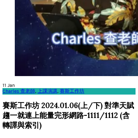
11
Jan
Charles 查老師
,
上課演講
,
賽斯工作坊
賽斯工作坊 2024.01.06(上/下) 對準天賦
趨一就連上能量完形網路-1111/1112 (含
轉譯與索引)