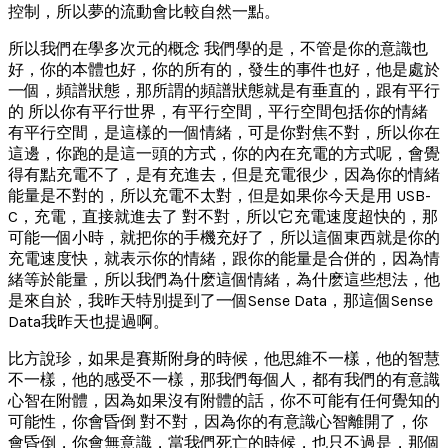
控制，所以夢的流動會比較自然一點。
所以我們在學多次元的概念 我們學的是，不管是你的意識也
好，你的本體也好，你的所有的，發生的事件也好，他是處於
一個，頻譜狀態，那所謂的頻譜狀態就是有垂直的，跟有平行
的 所以你有平行世界，有平行空間，平行空間包括你的情緒
有平行空間，是這樣的一個情緒，可是你對焦不對，所以你在
這邊，你跑的是這一頭的方式，你的內在充電的方式呢，會覺
得有點充電不了，是有充進去，但是充電很少，因為你的情緒
能量是不對的，所以充電不太對，但是如果你今天是用 USB-
C，充電，直接就進去了 對不對，所以它充電速度超快的，那
可能一個小時，就把你的手機充好了，所以這個東西就是你的
充電速度快，就表示你的情緒，跟你的能量是合併的，因為情
緒等於能量，所以我們為什麽這個情緒，為什麽這些想法，他
是來自於，我昨天特別提到了一個Sense Data，那這個Sense
Data我昨天也提過啊。
比方說珍，如果是賽斯附身的時候，他思維不一樣，他的智慧
不一樣，他的感受不一樣，那我們每個人，都有我們的有意識
心智在附體，因為如果沒有附體的話，你不可能有任何覺知的
可能性，你會昏倒 對不對，因為你的有意識心智離開了，你
會昏倒，你會無意識，當我們死亡的時候，也只不過是，那個