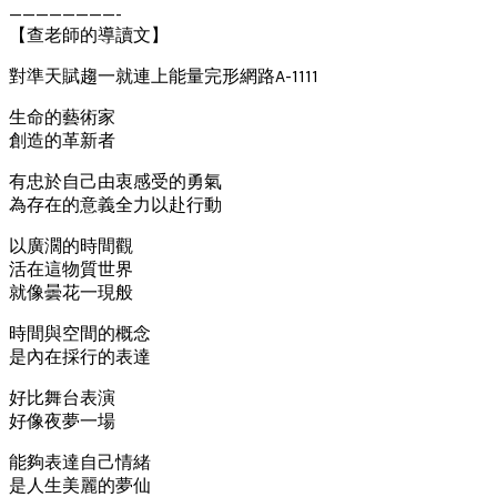
————————-
【查老師的導讀文】
對準天賦趨一就連上能量完形網路A-1111
生命的藝術家
創造的革新者
有忠於自己由衷感受的勇氣
為存在的意義全力以赴行動
以廣濶的時間觀
活在這物質世界
就像曇花一現般
時間與空間的概念
是內在採行的表達
好比舞台表演
好像夜夢一場
能夠表達自己情緒
是人生美麗的夢仙