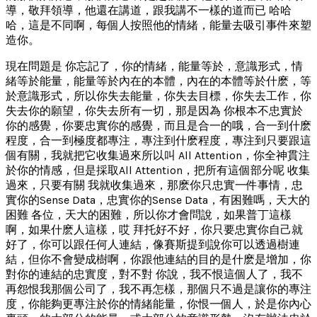
導，敬拜領導，他還在講道，跟我講不一樣的道而已 哈哈
哈，這是不同啊，每個人按照他的情緒，能量去吸引事件來塑
造你。
現在問題是 你忘記了，你的情緒，能量等於，意識形式，情
緒等於能量，能量等於內在的本體，內在的本體等於什麽，等
於意識形式，所以你失去能量，你失去目標，你失去工作，你
失去你的願望，你失去所有一切，那是因為 你根本不忠實於
你的感覺，你要忠實你的感覺，而且是合一的哦，合一到什麽
程度，合一到極度都專注，專注到什麽程度，專注到只要跟這
個有關，我就把它收集過來所以叫 All Attention，你全神貫注
於你的情感，但是採取All Attention，把所有這個部分呢 收集
過來，只要有關 我就收集過來，那麽你只忠實一件事情，忠
實你的Sense Data，忠實你的Sense Data，有困難嗎，天大的
困難 各位，天大的困難，所以你才會問說，如果普丁這樣
啊，如果什麽人這樣，哎 拜托好不好，你只要忠實你自己就
好了，你可以跟任何人連結，像賽斯提到說你可以透過樹連
結，但你不會變成樹啊，你跟他連結的目的是什麽是增加，你
對你的連結的忠實度，對不對 你說，我不恨這個人了，我不
再怨恨我那個公司了，我不再怎樣，那個只不過是讓你的專注
度，你能夠更專注於你的情緒能量，你恨一個人，於是你內心