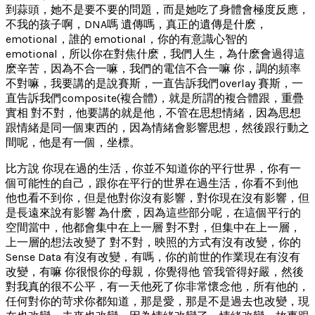
到蒜頭，她不是要不要的問題，而是她吃了身體會極度反應，
不我的孩子啊，DNA嗎 遺傳嗎，真正的遺傳是什麽，
emotional，誰的 emotional，你的有意識心智的
emotional，所以你在對焦什麽，我們人生，為什麽會過得這
麽辛苦，因為不合一嘛，我們的電信不合一嘛 你，調的頻率
不對嘛，我要講的是說賽斯，一直告訴我們overlay 賽斯，一
直告訴我們composite(複合體)，就是所謂的複合體跟，重疊
實相 對不對，他要講的就是他，不管在思想情緒，因為思想
跟情緒是同一個東西的，因為情緒會影響思想，然後跟行動之
間呢，他是有一個，坐標。
比方說 你現在過的生活，你並不知道你的平行世界，你有一
個可能性的自己，跟你在平行的世界在過生活，你看不到他
他也看不到你，但是他對你沒有影響，對你現在沒有影響，但
是長遠來說有影響 為什麽，因為這些部分呢，在這個平行的
空間當中，他都會集中在上一層 對不對，但集中在上一層，
上一層的想法改變了 對不對，映照的方式有沒有改變，你的
Sense Data 有沒有改變，有嗎，你的前世的作業現在有沒有
改變，有嘛 你很恨你的母親，你覺得他 管我管得好嚴，然後
對我真的很不公平，有一天他死了你非常懷念他，所有他的，
任何對你的苛求你都知道，那是愛，那是不是過去也改變，現