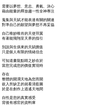
需要以夢想、意志、勇氣、決心
藉由能量的釋放趨一性全神專注
蒐集與天賦才能表達有關的關連
對準自己的願望與夢想不再妥協
自己唯妙唯肖的天使羽翼
有著能飛翔至天界的指引
別說與生俱來的天賦價值
只是個人有限的情緒信念
可知道畫龍點睛之妙在於
當您完成您的價值實現時
存在
整體的開濶天地為您而開
嵌入所缺乏的就看清藍圖
於是在創作上逍遙天地間
自性是您的真實感受
背後有感官的資料庫