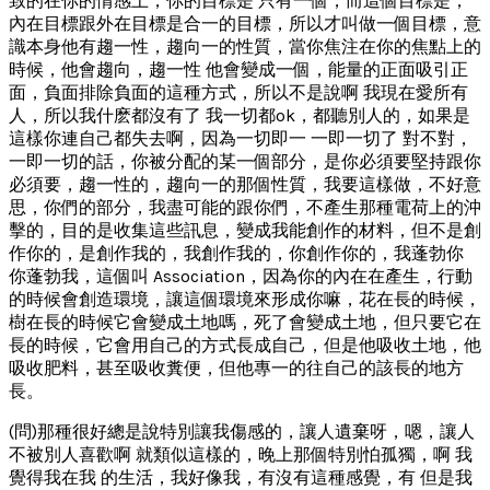
致的在你的情感上，你的目標是 只有一個，而這個目標是，
內在目標跟外在目標是合一的目標，所以才叫做一個目標，意
識本身他有趨一性，趨向一的性質，當你焦注在你的焦點上的
時候，他會趨向，趨一性 他會變成一個，能量的正面吸引正
面，負面排除負面的這種方式，所以不是說啊 我現在愛所有
人，所以我什麽都沒有了 我一切都ok，都聽別人的，如果是
這樣你連自己都失去啊，因為一切即一 一即一切了 對不對，
一即一切的話，你被分配的某一個部分，是你必須要堅持跟你
必須要，趨一性的，趨向一的那個性質，我要這樣做，不好意
思，你們的部分，我盡可能的跟你們，不產生那種電荷上的沖
擊的，目的是收集這些訊息，變成我能創作的材料，但不是創
作你的，是創作我的，我創作我的，你創作你的，我蓬勃你
你蓬勃我，這個叫 Association，因為你的內在在產生，行動
的時候會創造環境，讓這個環境來形成你嘛，花在長的時候，
樹在長的時候它會變成土地嗎，死了會變成土地，但只要它在
長的時候，它會用自己的方式長成自己，但是他吸收土地，他
吸收肥料，甚至吸收糞便，但他專一的往自己的該長的地方
長。
(問)那種很好總是說特別讓我傷感的，讓人遺棄呀，嗯，讓人
不被別人喜歡啊 就類似這樣的，晚上那個特別怕孤獨，啊 我
覺得我在我 的生活，我好像我，有沒有這種感覺，有 但是我