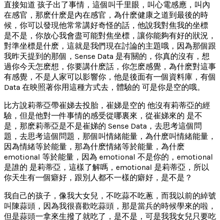
直接知道 孩子出了事情，這個叫千里眼，叫心電感應，叫內
在感官，那麽什麽是內在感官，為什麽健康之道到最後的時
候，你可以發現他常常講好奇怪的話，他說我對焦我的坐標
是不是，你放心我會盡可能對焦坐標，讓你能夠有好的狀況，
對準坐標是什麽，這就是我們現在討論的主題哦，因為那個跟
我昨天提到的那個，Sense Data 是有關的，你真的沒有，想
過你今天怎麽想，你要講什麽話，你怎麽感覺，為什麽對這事
有感覺，不是人家可以影響你，他是後面有一個資料庫，有個
Data 在映照著你用這種方式去，體驗的 可是你是空的哦。
比方說莉蒂亞帶崔娣去投胎，崔娣是空的 他沒有莉蒂亞的經
驗，但是他對一件事情的感受從哪裏來，從崔娣來的 是不
是，那麽莉蒂亞是不是崔娣的 Sense Data，去思考這個問
題，去思考這個問題，那個叫情緒能量，為什麽叫情緒能量，
因為情緒等於能量，那為什麽情緒等於能量，為什麽
emotional 等於能量，因為 emotional 不是你的，emotional
是誰的 是莉蒂亞，這樣了解嗎，emotional 是莉蒂亞，所以
你天生有一個癖好，跟別人都不一樣的癖好，是不是？
我自己的孩子，像我大女兒，不吃蒜不吃蔥，而我以前的綽號
叫陳蒜頭，因為我很喜歡吃蒜頭，那是當兵的時候學來的啦，
但是蒜頭一拿來生撥了就吃了，是不是，可是我我女兒只要吃