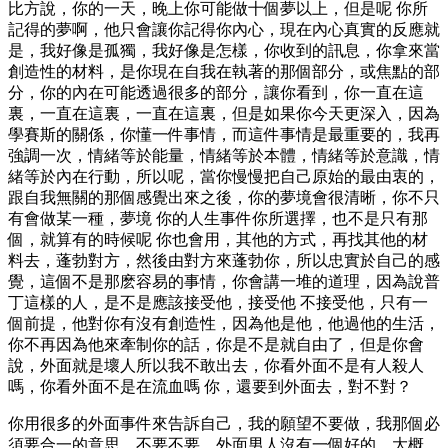
比方說，你的一天，晚上你可能做十個夢以上，但是呢 你所
記得的夢啊，他只會讓你記得你內心，現在內心真實的反應就
是，我好像是孤獨，我好像是怎樣，你收到的訊息，你拿來當
創造性的材料，是你現在自我在執著的那個部分，或焦點的部
分，你的內在可能透過很多的部分，讓你看到，你一直在這
裏，一直在這裏，一直在這裏，但是如果你今天更深入，因為
學賽斯的關係，你懂一件事情，而這件事情是最重要的，我再
強調一次，情緒等於能量，情緒等於本體，情緒等於意識，情
緒等於內在行動，所以呢，當你慢慢把自己原始的最由衷的，
跟自我無關的那個感覺出來之後，你的夢境會很清晰，你不只
有會做某一種，夢境 你的人生事件你所選擇，也不是只有那
個，就算有的時候呢 你也會用，其他的方式，再找其他的材
料去，蓬勃對方，然後由對方來蓬勃你，所以忠實於自己的感
覺，這個不是那麽容易的事情，你會講一堆的道理，因為說普
丁這樣的人，是不是應該接受他，接受他 不接受他，只有一
個前提，他對你有沒有創造性，因為他是他，他過他的生活，
你不再因為他來牽制你的話，你是不是就自由了，但是你會
說，外面就是壞人所以我不敢出去，你看外面不是有人殺人
嗎，你看外面不是在流血嗎 你，還要到外面去，對不對？
你用很多的外面事件來告訴自己，我的願望不要做，我那個必
須要合一的意思，不要不要，外面男人沒有一個好的，大概