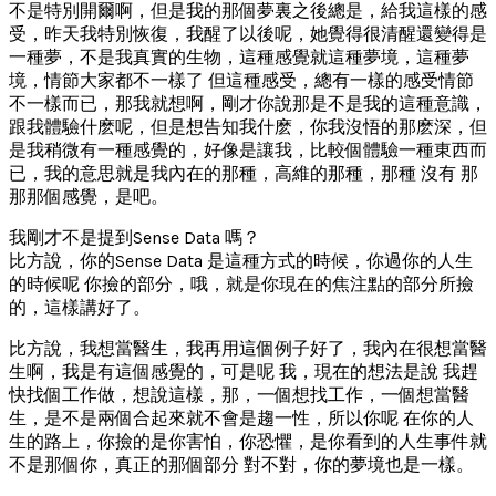
不是特別開爾啊，但是我的那個夢裏之後總是，給我這樣的感
受，昨天我特別恢復，我醒了以後呢，她覺得很清醒還變得是
一種夢，不是我真實的生物，這種感覺就這種夢境，這種夢
境，情節大家都不一樣了 但這種感受，總有一樣的感受情節
不一樣而已，那我就想啊，剛才你說那是不是我的這種意識，
跟我體驗什麽呢，但是想告知我什麽，你我沒悟的那麽深，但
是我稍微有一種感覺的，好像是讓我，比較個體驗一種東西而
已，我的意思就是我內在的那種，高維的那種，那種 沒有 那
那那個感覺，是吧。
我剛才不是提到Sense Data 嗎？
比方說，你的Sense Data 是這種方式的時候，你過你的人生
的時候呢 你撿的部分，哦，就是你現在的焦注點的部分所撿
的，這樣講好了。
比方說，我想當醫生，我再用這個例子好了，我內在很想當醫
生啊，我是有這個感覺的，可是呢 我，現在的想法是說 我趕
快找個工作做，想說這樣，那，一個想找工作，一個想當醫
生，是不是兩個合起來就不會是趨一性，所以你呢 在你的人
生的路上，你撿的是你害怕，你恐懼，是你看到的人生事件就
不是那個你，真正的那個部分 對不對，你的夢境也是一樣。