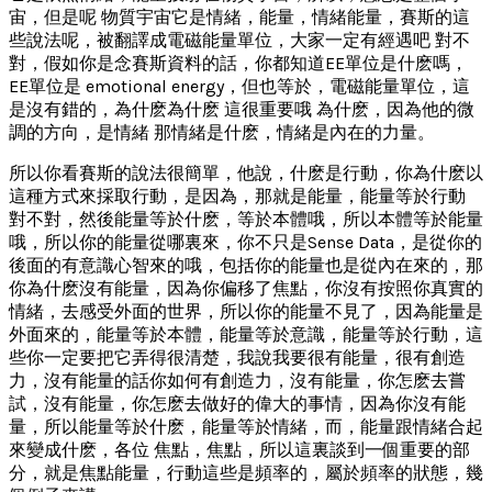
宙，但是呢 物質宇宙它是情緒，能量，情緒能量，賽斯的這
些說法呢，被翻譯成電磁能量單位，大家一定有經遇吧 對不
對，假如你是念賽斯資料的話，你都知道EE單位是什麽嗎，
EE單位是 emotional energy，但也等於，電磁能量單位，這
是沒有錯的，為什麽為什麽 這很重要哦 為什麽，因為他的微
調的方向，是情緒 那情緒是什麽，情緒是內在的力量。
所以你看賽斯的說法很簡單，他說，什麽是行動，你為什麽以
這種方式來採取行動，是因為，那就是能量，能量等於行動
對不對，然後能量等於什麽，等於本體哦，所以本體等於能量
哦，所以你的能量從哪裏來，你不只是Sense Data，是從你的
後面的有意識心智來的哦，包括你的能量也是從內在來的，那
你為什麽沒有能量，因為你偏移了焦點，你沒有按照你真實的
情緒，去感受外面的世界，所以你的能量不見了，因為能量是
外面來的，能量等於本體，能量等於意識，能量等於行動，這
些你一定要把它弄得很清楚，我說我要很有能量，很有創造
力，沒有能量的話你如何有創造力，沒有能量，你怎麽去嘗
試，沒有能量，你怎麽去做好的偉大的事情，因為你沒有能
量，所以能量等於什麽，能量等於情緒，而，能量跟情緒合起
來變成什麽，各位 焦點，焦點，所以這裏談到一個重要的部
分，就是焦點能量，行動這些是頻率的，屬於頻率的狀態，幾