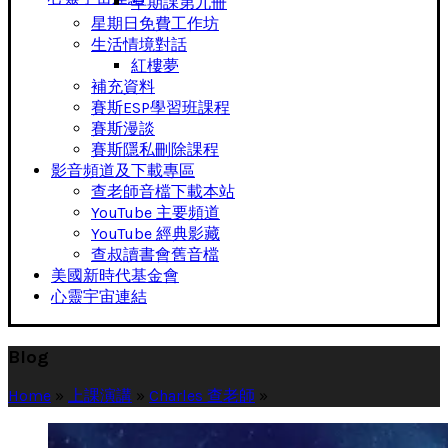
早期課第九冊
星期日免費工作坊
生活情境對話
紅樓夢
補充資料
賽斯ESP學習班課程
賽斯漫談
賽斯隱私刪除課程
影音頻道及下載專區
查老師音檔下載本站
YouTube 主要頻道
YouTube 經典影藏
查叔讀書會舊音檔
美國新時代基金會
心靈宇宙連結
Blog
Home
»
上課演講
»
Charles 查老師
»