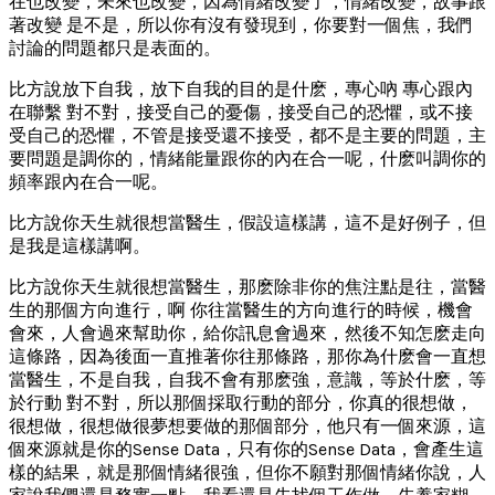
在也改變，未來也改變，因為情緒改變了，情緒改變，故事跟
著改變 是不是，所以你有沒有發現到，你要對一個焦，我們
討論的問題都只是表面的。
比方說放下自我，放下自我的目的是什麽，專心吶 專心跟內
在聯繫 對不對，接受自己的憂傷，接受自己的恐懼，或不接
受自己的恐懼，不管是接受還不接受，都不是主要的問題，主
要問題是調你的，情緒能量跟你的內在合一呢，什麽叫調你的
頻率跟內在合一呢。
比方說你天生就很想當醫生，假設這樣講，這不是好例子，但
是我是這樣講啊。
比方說你天生就很想當醫生，那麽除非你的焦注點是往，當醫
生的那個方向進行，啊 你往當醫生的方向進行的時候，機會
會來，人會過來幫助你，給你訊息會過來，然後不知怎麽走向
這條路，因為後面一直推著你往那條路，那你為什麽會一直想
當醫生，不是自我，自我不會有那麽強，意識，等於什麽，等
於行動 對不對，所以那個採取行動的部分，你真的很想做，
很想做，很想做很夢想要做的那個部分，他只有一個來源，這
個來源就是你的Sense Data，只有你的Sense Data，會產生這
樣的結果，就是那個情緒很強，但你不願對那個情緒你說，人