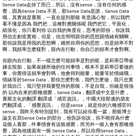
Sense Data走掉了而已，所以，沒有sense，沒有任何的感
覺，因為Sense Data 不見，那Sense Data是誰，Sense Data
哦，其實就是賽斯，一直在提到那個 有意識心智，所以我們
看不懂是因為 我們把，這種對應關係呢 我們把它，平面化，
紙張化，你只看到你 以自我的角度在，思考的部份，你說我
用信念創造實相，但是，信念明明跟你的思想跟情緒有關啊，
那你說我是用我的思想啊，雖然你用你的思想，但是頻率不對
啊，我頻率怎麽樣對，跟內在行動，你自己的頻率才會對啊。
你跟內在行動，不一樣怎麽可能頻率是對的呢，是莉蒂亞帶崔
娣去投胎，如果崔娣所做的任何事情，根本不是莉蒂亞要做的
事，你覺得這頻率會對嗎，他會得到能量，能量等於情緒哦，
情緒等於Sense Data，那你怎麽對焦，我們怎麽做，我只忠實
於我自己，我只堅持我要堅持的那個，不是自我，但確是很強
的 以內在來的那種感覺，Sense Data，翻譯成中文是什麽，
賽斯文化的翻譯 翻譯成「感官資訊」，中國大陸那邊的朋友
們翻譯成，「感覺資訊」，但是sense，就是你的六種感官叫
sense，我昨天有特別提到，我有可以給你看一篇，那個博士
論文在寫Sense Data 的部分，他告訴你說，你不曉得為什麽
這個人看那，件事情會有這個感覺，而另外一個人會有那種感
覺，因為他後面有一個 Sense Data，所以你用Sense Data，