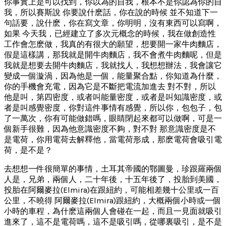
你事實上是可以找到，你以為的自我，根本不是你認為你的自
我，所以賽斯說 你要說什麽話，你在說的時候 並不知道下一
句話要，說什麽，你在寫文章，你明明，沒有東西可以寫啊，
如果 今天我，已經建立了多次元概念的時候，我在做創造性
工作會怎麽做，我真的有很大的願望，想要開一家牛肉麵店，
假是這樣講，那我就是開牛肉麵店，我不會煮牛肉麵呢，但是
我就是想要去開牛肉麵店，我就找人，我想想辦法，我會讓它
變成一個漩渦，因為他是一個，能量聚合點，你知道為什麼，
你的手機會充電，因為它是不斷把電流加進去 對不對，所以
他是叫，第四密度，或者叫能量密度，或者是叫知識密度，或
者是叫感覺密度，你對這件事情有感覺，所以你，包包子，包
了一萬次，你有可能做錯嗎，眼睛閉起來都可以做啊，可是一
個新手很難，因為他意識密度不夠，對不對 那意識密度是不
是電荷，你用電荷去解釋他，當電荷形成，那麽電荷會吸引電
荷，是不是？
去想想一件很簡單的事情，土耳其帝國的鄂圖曼，珍跟羅兩個
人是，兄弟，兩個人，二十年後，十五年後了，投胎到美國，
投胎在阿爾麥拉(Elmira)在跟紐約，可能相差幾十公里或一百
公里，不曉得 阿爾麥拉(Elmira)跟紐約，大概兩個小時或一個
小時的車程，為什麽這兩個人會碰在一起，而且一見面就吸引
進來了，這不是電荷嗎，這不是吸引嗎，從哪裏吸引，是不是