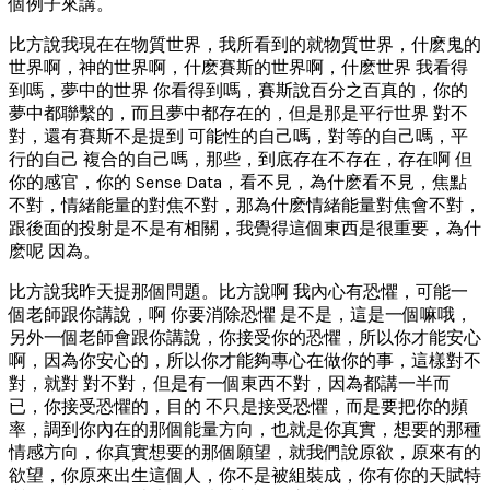
個例子來講。
比方說我現在在物質世界，我所看到的就物質世界，什麽鬼的
世界啊，神的世界啊，什麽賽斯的世界啊，什麽世界 我看得
到嗎，夢中的世界 你看得到嗎，賽斯說百分之百真的，你的
夢中都聯繫的，而且夢中都存在的，但是那是平行世界 對不
對，還有賽斯不是提到 可能性的自己嗎，對等的自己嗎，平
行的自己 複合的自己嗎，那些，到底存在不存在，存在啊 但
你的感官，你的 Sense Data，看不見，為什麽看不見，焦點
不對，情緒能量的對焦不對，那為什麽情緒能量對焦會不對，
跟後面的投射是不是有相關，我覺得這個東西是很重要，為什
麽呢 因為。
比方說我昨天提那個問題。比方說啊 我內心有恐懼，可能一
個老師跟你講說，啊 你要消除恐懼 是不是，這是一個嘛哦，
另外一個老師會跟你講說，你接受你的恐懼，所以你才能安心
啊，因為你安心的，所以你才能夠專心在做你的事，這樣對不
對，就對 對不對，但是有一個東西不對，因為都講一半而
已，你接受恐懼的，目的 不只是接受恐懼，而是要把你的頻
率，調到你內在的那個能量方向，也就是你真實，想要的那種
情感方向，你真實想要的那個願望，就我們說原欲，原來有的
欲望，你原來出生這個人，你不是被組裝成，你有你的天賦特