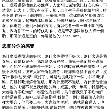
家說我們還是務實一點，我看還是先找個工作做，先養家糊
口，我看還是找個老公嫁啊，人家可以保護我比較安心吶，不
然我年紀大了，還沒有孩子，那，老年生子是很危險的啊，哇
是不是 你有一千個理由，一萬個理由，讓你由衷的那個原欲
原來的欲望，起初的那個欲望，那個EE單位，啊 你走筋了
啦，你走筋，走到不同的方向，所以你會一世一世不斷的輪
迴，因為你下一世的時候呢 你，還是帶著那個原欲去投一個
胎，那個胎還是空的，你還是他的Sense Data。
忠實於你的感覺
為什麽我覺得這個好吃，為什麽你覺得不好吃，為什麽這是我
女兒，這是我兒子，我超愛吃海鮮的，我兒子是絕對不碰海
鮮，而他的不碰海鮮是一開始，出生的時候就先長灰指甲，然
後不吃海鮮，後來人家告訴他說你，吃海鮮會指甲會不好，沒
有錯 很快他灰指甲就好了，可是他從此種下一個，我不吃海
鮮，而且我吃海鮮會過敏，那為什麽我不過敏，為什麽他會過
敏，他的肉體不就是我創造的嗎，或至少我一半呢，我跟我太
太都沒有不吃海鮮，都愛吃海鮮呢，為什麽我兒子不吃海鮮，
肉體是這樣，精神上更是這樣啊 我兒子，到了幾百個人的那
種大場合，他只要上去，大家就笑 哈哈，他就是會逗人，他
的那個娛樂感，那個樂感哦 是超強的，他現在教會裏面當領