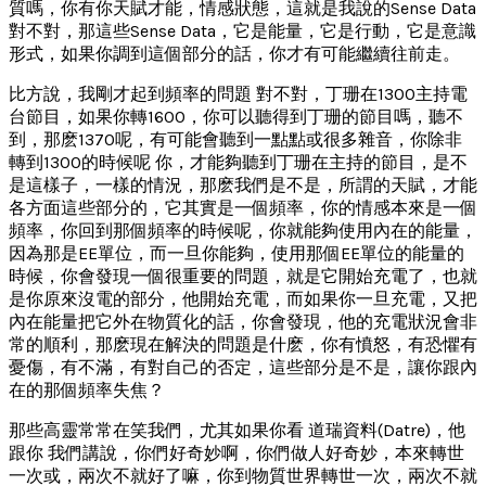
質嗎，你有你天賦才能，情感狀態，這就是我說的Sense Data
對不對，那這些Sense Data，它是能量，它是行動，它是意識
形式，如果你調到這個部分的話，你才有可能繼續往前走。
比方說，我剛才起到頻率的問題 對不對，丁珊在1300主持電
台節目，如果你轉1600，你可以聽得到丁珊的節目嗎，聽不
到，那麽1370呢，有可能會聽到一點點或很多雜音，你除非
轉到1300的時候呢 你，才能夠聽到丁珊在主持的節目，是不
是這樣子，一樣的情況，那麽我們是不是，所謂的天賦，才能
各方面這些部分的，它其實是一個頻率，你的情感本來是一個
頻率，你回到那個頻率的時候呢，你就能夠使用內在的能量，
因為那是EE單位，而一旦你能夠，使用那個EE單位的能量的
時候，你會發現一個很重要的問題，就是它開始充電了，也就
是你原來沒電的部分，他開始充電，而如果你一旦充電，又把
內在能量把它外在物質化的話，你會發現，他的充電狀況會非
常的順利，那麽現在解決的問題是什麽，你有憤怒，有恐懼有
憂傷，有不滿，有對自己的否定，這些部分是不是，讓你跟內
在的那個頻率失焦？
那些高靈常常在笑我們，尤其如果你看 道瑞資料(Datre)，他
跟你 我們講說，你們好奇妙啊，你們做人好奇妙，本來轉世
一次或，兩次不就好了嘛，你到物質世界轉世一次，兩次不就