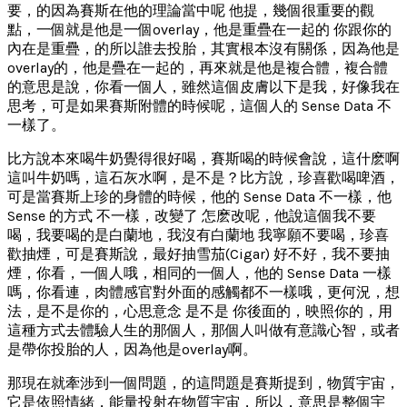
要，的因為賽斯在他的理論當中呢 他提，幾個很重要的觀
點，一個就是他是一個overlay，他是重疊在一起的 你跟你的
內在是重疊，的所以誰去投胎，其實根本沒有關係，因為他是
overlay的，他是疊在一起的，再來就是他是複合體，複合體
的意思是說，你看一個人，雖然這個皮膚以下是我，好像我在
思考，可是如果賽斯附體的時候呢，這個人的 Sense Data 不
一樣了。
比方說本來喝牛奶覺得很好喝，賽斯喝的時候會說，這什麽啊
這叫牛奶嗎，這石灰水啊，是不是？比方說，珍喜歡喝啤酒，
可是當賽斯上珍的身體的時候，他的 Sense Data 不一樣，他
Sense 的方式 不一樣，改變了 怎麽改呢，他說這個我不要
喝，我要喝的是白蘭地，我沒有白蘭地 我寧願不要喝，珍喜
歡抽煙，可是賽斯說，最好抽雪茄(Cigar) 好不好，我不要抽
煙，你看，一個人哦，相同的一個人，他的 Sense Data 一樣
嗎，你看連，肉體感官對外面的感觸都不一樣哦，更何況，想
法，是不是你的，心思意念 是不是 你後面的，映照你的，用
這種方式去體驗人生的那個人，那個人叫做有意識心智，或者
是帶你投胎的人，因為他是overlay啊。
那現在就牽涉到一個問題，的這問題是賽斯提到，物質宇宙，
它是依照情緒，能量投射在物質宇宙，所以，意思是整個宇