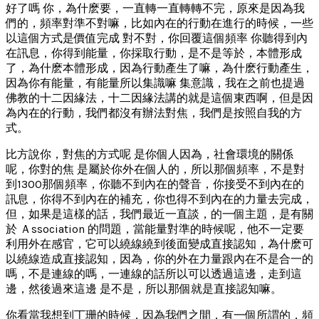
好了嗎 你，為什麽要，一直轉一直轉轉不完，原來是因為我
們的，頻率對準不對嘛，比如內在的行動在進行的時候，一些
以這個方式是價值完成 對不對，你回覆這個頻率 你聽得到內
在訊息，你得到能量，你採取行動，是不是等於，本體形成
了，為什麽本體形成，因為行動產生了嘛，為什麽行動產生，
因為你有能量，有能量所以集識嘛 集意識，我在之前也提過
佛教的十二因緣法，十二因緣法講的就是這個東西啊，但是因
為內在的行動，我們都沒有辦法對焦，我們是按照自我的方
式。
比方說你，對焦的方式呢 是你個人因為，社會環境的關係
呢，你對的焦 是屬於你外在個人的，所以那個頻率，不是對
到1300那個頻率，你聽不到內在的聲音，你接受不到內在的
訊息，你得不到內在的補充，你也得不到內在的力量去完成，
但，如果是這樣的話，我們最近一直談，的一個主題，是有關
於 Ａssociation 的問題，當能量對準的時候呢，他不一定要
利用外在感官，它可以繞線繞到後面變成直接認知，為什麽可
以繞線造成直接認知，因為，你的外在力量跟內在不是合一的
嗎，不是連線的嗎，一連線的話所以可以透過這邊，走到這
邊，然後過來這邊 是不是，所以那個就是直接認知嘛。
你看當我想到丁珊的時候，因為我們之間，有一個所謂的，頻