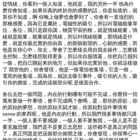
從情緒，你看到一個人知道，他就是，我的另外一半 他為什
麽你會知道，如果你真的終於你的感覺的話，你是知道的，就
算你不知道，啊 你晚上做夢也會夢到了，你會有一直強烈的
那種感覺，因為它是屬於，電磁性的吸引，所以叫電磁能量單
位，各位，我只是跟你講，物質宇宙的根，就是情緒能量，情
緒就是能量，能量就是情緒，所以叫情緒能量，那情緒是什
麽，就是你最忠實的你由衷，的那個願望的，心願的感覺，而
他是在你心中，你太，學會了怎麽樣去用自我去操作，怎麽樣
去控制，怎麽樣想取得更多，所以你自掘墳墓，你把自己掘到
一個，把自己關起來的地方，但如果你忠實於他，你就這樣做
了 我管他的，你會發現，他是一個電信收集場，它是一個，
電荷的收集場，因為你，就說去吸引事件，吸引你的人生，吸
引你的價值，完成的這個部分呢 是後面合作。
各位去想一個問題，內在的行動哪有可能不完成，你覺得一切
萬有要做一件事情，會不完成嗎？會嗎，是，那你的原欲，你
的原始的夢想，你的原始天賦才能，你原始對這件事情有
sense 的東西呢，他是內在的行動，所以我們很多事情都只講
一半，一個人要不要感謝，一個人要不要無我，一個人是不是
要克服恐懼，我們是不是要正念思想，這些都不是真正的問題
了，真正問題是把這個部分掀開之後，你會發現，你很專心一