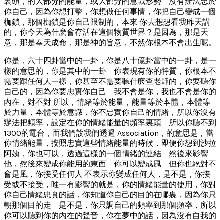
裏頭，的大部分的能量，或大部分的意識形勢，沒有辦法忠於
你自己，因為你想打擊，你想做任何事情，你把自己變成一個
枷鎖，那個枷鎖是你自己限制的，本來 你去想想看我昨天講
的，你今天為什麽會存活在這個物質世界？是因為，那是天
意，那是奉天成命，那是神的旨意，不然你根本不會出生呢。
你是，六十四卦當中的一卦，你是八十億卦當中的一卦，是一
樣的意思的，你是其中的一卦，你表現有你的特質，你根本不
需要跟任何人一樣，你甚至不需要聽什麽查老師的，你要聽你
自己的，因為你要忠實你自己，我不會是你，我也不會是你的
內在，對不對 所以，情緒等於能量，能量等於本體，本體等
於力量，本體等於意識，你不忠實你自己的情緒，所以你沒有
辦法把頻率，設定在你的情緒能量的頻率裏頭，所以你聽不到
1300的電台，而我們說我們透過 Association，的意思是，當
你情緒能量，按照忠實這些情緒能量的時候，即便你想到沙拉
阿姨，你也可以，透過這樣的一個情緒的連結，然後來影響
他，然後來變成你能用的東西，你可以變成風，但你也絕對不
會是風，你接受任何人 不表示你變成任何人，是不是，你接
受或不接受，唯一有影響的就是，你的情緒能量的使用，你對
你自己情緒忠實的話，你知道你自己的目的在哪裏，因為你只
朝那個目的走，是不是，你只調自己的頻率到那個頻率，所以
你可以聽到你的內在的聲音，你在夢中的話，因為沒有自我的