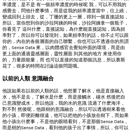
率濃度，是不是 有一個頻率濃度的時候呢 我，可以不用我的
感覺去，問他什麽事情，而是從我的頻率濃度當中，往上繞，
變成回到上頭去，從，丁珊的更上一層，得到一個直接認知，
所以，當你想到你的沙拉阿姨的時候，沙拉阿姨拿一個瓶子，
你看見了 這叫什麽，直接認知，為什麽能直接認知，因為頻
率對了，所以你可以發現到，如果頻率對的話，你不止可以跟
你的，內在的各個層面的自己聯繫，你也可以不透過你的所謂
的，Sense Data 來，以肉體感官去覺知外面的環境，而是由
更上面的通過靈感層面，靈性層面 到其他的地方 來使用你
的，力量跟能量，而 也可以直接的知道那個訊息，所以賽斯
花了，很多的時間在討論這個問題哦。
以前的人類 意識融合
他說如果在以前的人類的話，他想要了解水，他是直接融入
水，他不是去，了解水是什麽，而是接觸水，碰水 然後把自
己意識變成水，所以他說，我的水的意識 流過了什麽海洋，
對不對 然後呢，他跟樹的意識融合，所以可以透過樹來看他
的小孩，即便距離很遠，他可以把他的小孩放在樹下，而如果
他小孩出什麽事，不是他的眼睛看到，不是那個Sense Data，
而是樹的Sense Data，看到他的孩子出了事情，所以，你可以