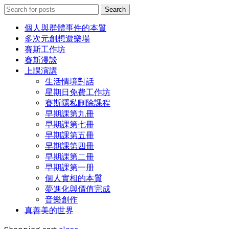
Search
Search
for:
個人與群體事件的本質
多次元創想遊樂場
賽斯工作坊
賽斯漫談
上課演講
生活情境對話
星期日免費工作坊
賽斯隱私刪除課程
早期課第九冊
早期課第七冊
早期課第五冊
早期課第四冊
早期課第二冊
早期課第一册
個人實相的本質
夢進化與價值完成
音樂創作
真善美的世界