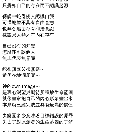
只覺知自己的存在而不認識起源
傳說中蛇引誘人認識自我
可惜蛇並不具有自由意志
也無各層面存有和潛意識
據說只人類才有內在存有
自己沒有的知覺
怎麼能引誘他人
無非代表無意識
蛇很無辜又很無奈⋯
還仍在地洞爬呢⋯
神的own image⋯
是衷心渴望與期待所釋放生命藍圖
就像畫家把自己的內心形象畫岀來
本來就已經完成並具有最高的價值
失樂園多少意味著目標錯誤的原罪
失去了對原創者的生命藍圖的了解