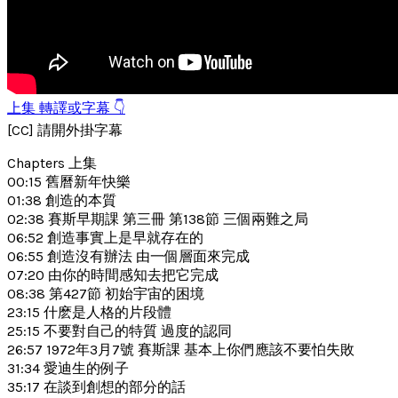
上集 轉譯或字幕 👇
[CC] 請開外掛字幕
Chapters 上集
00:15 舊曆新年快樂
01:38 創造的本質
02:38 賽斯早期課 第三冊 第138節 三個兩難之局
06:52 創造事實上是早就存在的
06:55 創造沒有辦法 由一個層面來完成
07:20 由你的時間感知去把它完成
08:38 第427節 初始宇宙的困境
23:15 什麽是人格的片段體
25:15 不要對自己的特質 過度的認同
26:57 1972年3月7號 賽斯課 基本上你們應該不要怕失敗
31:34 愛迪生的例子
35:17 在談到創想的部分的話