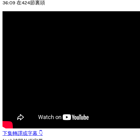
36:09 在424節裏頭
下集轉譯或字幕 👇