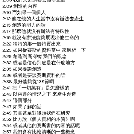
2:09 創造的內容
2:10 而如果一個個人
2:12 他在他的人生當中沒有辦法去產生
2:15 創造的能力的話
2:17 那麽他就沒有辦法有特殊性
2:19 就沒有辦法能夠展現出他生命的
2:22 獨特的那一個特質出來
2:25 如果從賽斯的資料當中 來解析一下
2:29 創造到底 帶給我們的觀念
2:32 或者是信心到底是在什麽地方
2:35 如果要談創造
2:36 或者是要談賽斯資料的話
2:38 最好能夠從138節啊
2:41 把「一切萬有」是怎麼樣的
2:43 以兩難的情況之下 來產生創造
2:47 這個部分
2:47 如果了解的話
2:49 其實甚至對後頭我們在研究
2:52 比方說《個人實相的本質》啊
2:54 或者其他的賽斯書的內容的話呢
2:57 我們會有比較清晰的一些概念