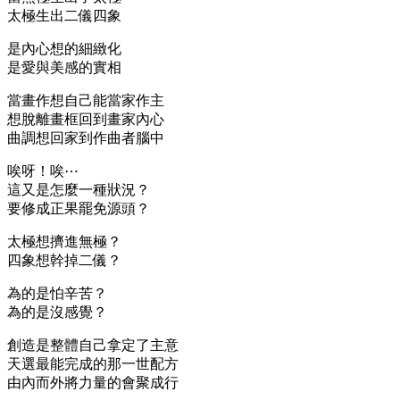
太極生出二儀四象
是內心想的細緻化
是愛與美感的實相
當畫作想自己能當家作主
想脫離畫框回到畫家內心
曲調想回家到作曲者腦中
唉呀！唉⋯
這又是怎麼一種狀況？
要修成正果罷免源頭？
太極想擠進無極？
四象想幹掉二儀？
為的是怕辛苦？
為的是沒感覺？
創造是整體自己拿定了主意
天選最能完成的那一世配方
由內而外將力量的會聚成行