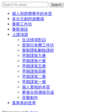
Search
Search
for:
個人與群體事件的本質
多次元創想遊樂場
賽斯工作坊
賽斯漫談
上課演講
生活情境對話
星期日免費工作坊
賽斯隱私刪除課程
早期課第九冊
早期課第七冊
早期課第五冊
早期課第四冊
早期課第二冊
早期課第一册
個人實相的本質
夢進化與價值完成
音樂創作
真善美的世界