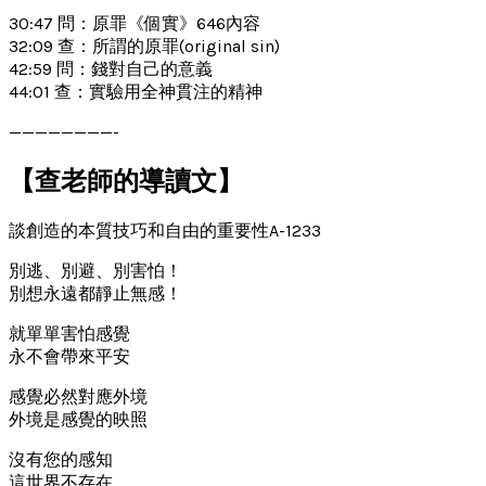
30:47 問：原罪《個實》646內容
32:09 查：所謂的原罪(original sin)
42:59 問：錢對自己的意義
44:01 查：實驗用全神貫注的精神
————————-
【查老師的導讀文】
談創造的本質技巧和自由的重要性A-1233
別逃、別避、別害怕！
別想永遠都靜止無感！
就單單害怕感覺
永不會帶來平安
感覺必然對應外境
外境是感覺的映照
沒有您的感知
這世界不存在