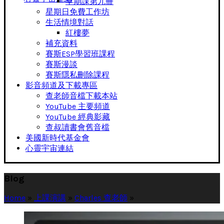
早期課第九冊
星期日免費工作坊
生活情境對話
紅樓夢
補充資料
賽斯ESP學習班課程
賽斯漫談
賽斯隱私刪除課程
影音頻道及下載專區
查老師音檔下載本站
YouTube 主要頻道
YouTube 經典影藏
查叔讀書會舊音檔
美國新時代基金會
心靈宇宙連結
Blog
Home
»
上課演講
»
Charles 查老師
»