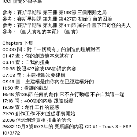
[CC] 請開外掛字幕
參考：賽斯早期課 第三冊 第138節 三個兩難之局
參考：賽斯早期課 第九冊 第427節 初始宇宙的困境
參考：賽斯早期課 第九冊 第441節 羅在作畫下巴奇怪的男人
參考：《個人實相的本質》《個實》
Chapters 下集
00:00 問：對「一切萬有」的創造的理解對否
01:47 查：你的創造他本來就有了
03:14 查：自我的扭曲
06:38 按照427節或138節講的內容
07:09 問：主建構跟次要建構
08:19 查：主建構是由你內在已經建構好的
11:50 查：看誰的觀點
16:48 第138節 任何的創作 它不在行動端 不在自我這一端
17:18 問：400節的內容 跟隨感覺
19:39 查：創作工作的靈感
21:20 創作工作 不知道從哪裏開始
23:38 信念創造實相 扭曲的信念
26:32 10月3號1972年的 賽斯講的內容 CD #1 – Track 3 – ESP
10/3/72