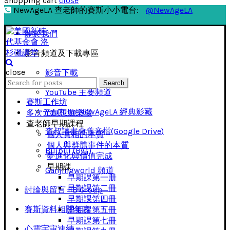
Shopping cart
close
NewAgeLA 查老師的賽斯小小電台:
@NewAgeLA
關於我們
影音頻道及下載專區
close
影音下載
Search
Search
for:
YouTube 主要頻道
賽斯工作坊
YouTube NewAgeLA 經典影藏
多次元創想遊樂場
查老師早期課程
查叔讀書會舊音檔(Google Drive)
個人實相的本質
個人與群體事件的本質
Bilibili (B站)
夢進化與價值完成
早期課
Ganjingworld 頻道
早期課第一册
早期課第二冊
討論與留言 FB Group
早期課第四冊
賽斯資料相關年表
早期課第五冊
早期課第七冊
心靈宇宙連結