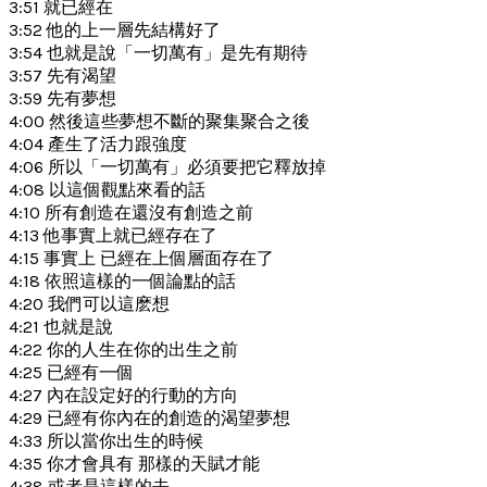
3:51 就已經在
3:52 他的上一層先結構好了
3:54 也就是說「一切萬有」是先有期待
3:57 先有渴望
3:59 先有夢想
4:00 然後這些夢想不斷的聚集聚合之後
4:04 產生了活力跟強度
4:06 所以「一切萬有」必須要把它釋放掉
4:08 以這個觀點來看的話
4:10 所有創造在還沒有創造之前
4:13 他事實上就已經存在了
4:15 事實上 已經在上個層面存在了
4:18 依照這樣的一個論點的話
4:20 我們可以這麽想
4:21 也就是說
4:22 你的人生在你的出生之前
4:25 已經有一個
4:27 內在設定好的行動的方向
4:29 已經有你內在的創造的渴望夢想
4:33 所以當你出生的時候
4:35 你才會具有 那樣的天賦才能
4:38 或者是這樣的去