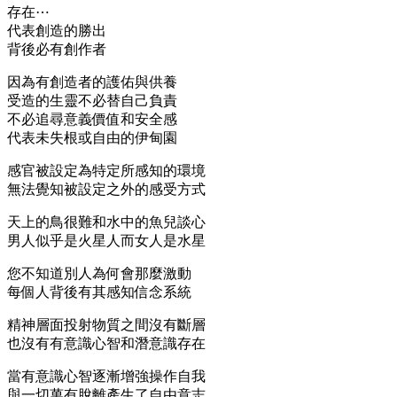
存在⋯
代表創造的勝出
背後必有創作者
因為有創造者的護佑與供養
受造的生靈不必替自己負責
不必追尋意義價值和安全感
代表未失根或自由的伊甸園
感官被設定為特定所感知的環境
無法覺知被設定之外的感受方式
天上的鳥很難和水中的魚兒談心
男人似乎是火星人而女人是水星
您不知道別人為何會那麼激動
每個人背後有其感知信念系統
精神層面投射物質之間沒有斷層
也沒有有意識心智和潛意識存在
當有意識心智逐漸增強操作自我
與一切萬有脫離產生了自由意志