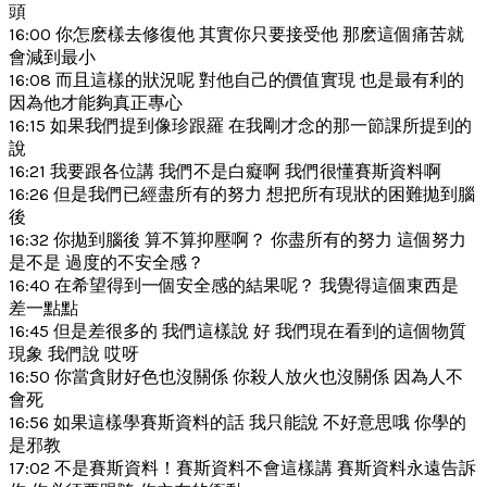
頭
16:00 你怎麽樣去修復他 其實你只要接受他 那麽這個痛苦就
會減到最小
16:08 而且這樣的狀況呢 對他自己的價值實現 也是最有利的
因為他才能夠真正專心
16:15 如果我們提到像珍跟羅 在我剛才念的那一節課所提到的
說
16:21 我要跟各位講 我們不是白癡啊 我們很懂賽斯資料啊
16:26 但是我們已經盡所有的努力 想把所有現狀的困難拋到腦
後
16:32 你拋到腦後 算不算抑壓啊？ 你盡所有的努力 這個努力
是不是 過度的不安全感？
16:40 在希望得到一個安全感的結果呢？ 我覺得這個東西是
差一點點
16:45 但是差很多的 我們這樣說 好 我們現在看到的這個物質
現象 我們說 哎呀
16:50 你當貪財好色也沒關係 你殺人放火也沒關係 因為人不
會死
16:56 如果這樣學賽斯資料的話 我只能說 不好意思哦 你學的
是邪教
17:02 不是賽斯資料！賽斯資料不會這樣講 賽斯資料永遠告訴