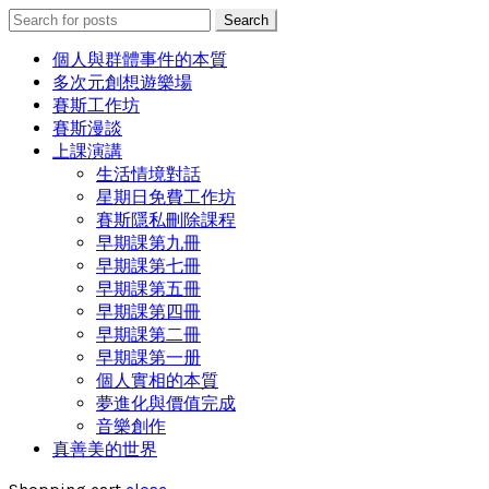
Search
Search
for:
個人與群體事件的本質
多次元創想遊樂場
賽斯工作坊
賽斯漫談
上課演講
生活情境對話
星期日免費工作坊
賽斯隱私刪除課程
早期課第九冊
早期課第七冊
早期課第五冊
早期課第四冊
早期課第二冊
早期課第一册
個人實相的本質
夢進化與價值完成
音樂創作
真善美的世界