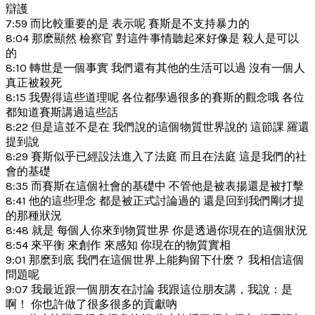
辯護
7:59 而比較重要的是 表示呢 賽斯是不支持暴力的
8:04 那麽顯然 檢察官 對這件事情聽起來好像是 殺人是可以
的
8:10 轉世是一個事實 我們還有其他的生活可以過 沒有一個人
真正被殺死
8:15 我覺得這些道理呢 各位都學過很多的賽斯的觀念哦 各位
都知道賽斯講過這些話
8:22 但是這並不是在 我們說的這個物質世界說的 這節課 羅還
提到說
8:29 賽斯似乎已經設法進入了法庭 而且在法庭 這是我們的社
會的基礎
8:35 而賽斯在這個社會的基礎中 不管他是被表揚還是被打擊
8:41 他的這些理念 都是被正式討論過的 還是回到我們剛才提
的那種狀況
8:48 就是 每個人你來到物質世界 你是透過你現在的這個狀況
8:54 來平衡 來創作 來感知 你現在的物質實相
9:01 那麽到底 我們在這個世界上能夠留下什麽？ 我相信這個
問題呢
9:07 我最近跟一個朋友在討論 我跟這位朋友講，我說：是
啊！ 你也許做了很多很多的貢獻吶