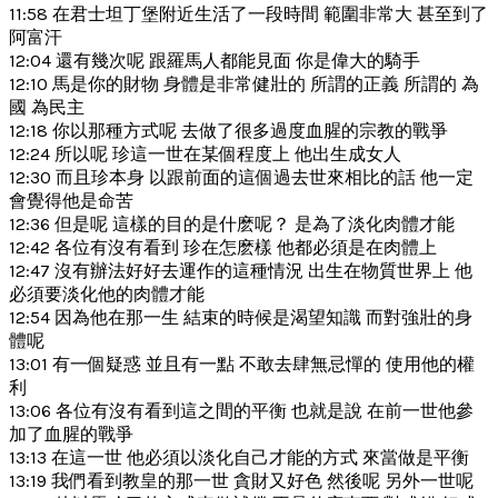
11:58 在君士坦丁堡附近生活了一段時間 範圍非常大 甚至到了
阿富汗
12:04 還有幾次呢 跟羅馬人都能見面 你是偉大的騎手
12:10 馬是你的財物 身體是非常健壯的 所謂的正義 所謂的 為
國 為民主
12:18 你以那種方式呢 去做了很多過度血腥的宗教的戰爭
12:24 所以呢 珍這一世在某個程度上 他出生成女人
12:30 而且珍本身 以跟前面的這個過去世來相比的話 他一定
會覺得他是命苦
12:36 但是呢 這樣的目的是什麽呢？ 是為了淡化肉體才能
12:42 各位有沒有看到 珍在怎麽樣 他都必須是在肉體上
12:47 沒有辦法好好去運作的這種情況 出生在物質世界上 他
必須要淡化他的肉體才能
12:54 因為他在那一生 結束的時候是渴望知識 而對強壯的身
體呢
13:01 有一個疑惑 並且有一點 不敢去肆無忌憚的 使用他的權
利
13:06 各位有沒有看到這之間的平衡 也就是說 在前一世他參
加了血腥的戰爭
13:13 在這一世 他必須以淡化自己才能的方式 來當做是平衡
13:19 我們看到教皇的那一世 貪財又好色 然後呢 另外一世呢