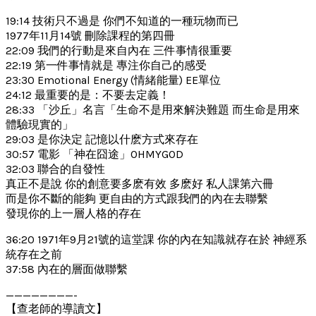
19:14 技術只不過是 你們不知道的一種玩物而已
1977年11月14號 刪除課程的第四冊
22:09 我們的行動是來自內在 三件事情很重要
22:19 第一件事情就是 專注你自己的感受
23:30 Emotional Energy (情緒能量) EE單位
24:12 最重要的是：不要去定義！
28:33 「沙丘」名言「生命不是用來解決難題 而生命是用來
體驗現實的」
29:03 是你決定 記憶以什麽方式來存在
30:57 電影 「神在囧途」OHMYGOD
32:03 聯合的自發性
真正不是說 你的創意要多麽有效 多麽好 私人課第六冊
而是你不斷的能夠 更自由的方式跟我們的內在去聯繫
發現你的上一層人格的存在
36:20 1971年9月21號的這堂課 你的內在知識就存在於 神經系
統存在之前
37:58 內在的層面做聯繫
————————-
【查老師的導讀文】