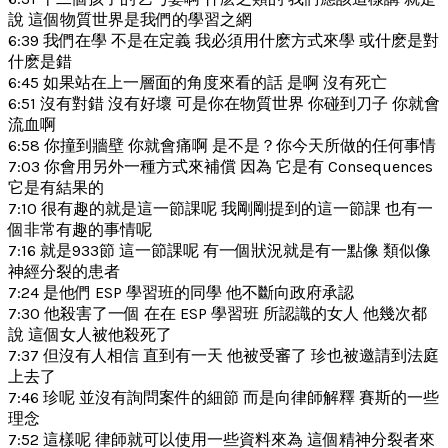
說 這個物質世界是我們的學習之網
6:39 我們在學 不是在定義 我必須用什麽方式來學 或什麽是對
什麽是錯
6:45 如果站在上一層面的角度來看的話 是啊 沒有死亡
6:51 沒有對錯 沒有好壞 可是你在物質世界 你碰到刀子 你就會
流血啊
6:58 你撞到牆壁 你就會痛啊 是不是？你今天所做的任何事情
7:03 你會用另外一種方式來補償 因為 它是有 Consequences
它是有結果的
7:10 很有趣的就是這一節課呢 我剛剛提到的這一節課 也有一
個非常有趣的事情呢
7:16 就是933節 這一節課呢 有一個狀況就是有一點像 類似像
神經分裂的患者
7:24 是他們 ESP 學習班的同學 他不斷向政府承認
7:30 他殺害了一個 在在 ESP 學習班 所認識的女人 他幾次都
說 這個女人被他殺死了
7:37 但沒有人相信 直到有一天 他被受審了 珍也被邀請到法庭
上去了
7:46 珍呢 並沒有詢問案件的細節 而是向律師解釋 賽斯的一些
理念
7:52 這樣呢 律師就可以使用一些資料來為 這個精神分裂者來