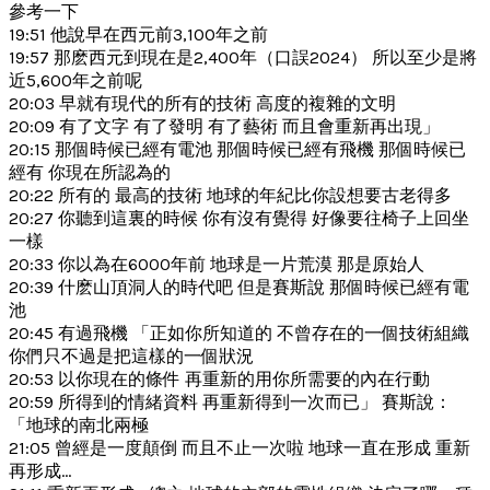
參考一下
19:51 他說早在西元前3,100年之前
19:57 那麽西元到現在是2,400年（口誤2024） 所以至少是將
近5,600年之前呢
20:03 早就有現代的所有的技術 高度的複雜的文明
20:09 有了文字 有了發明 有了藝術 而且會重新再出現」
20:15 那個時候已經有電池 那個時候已經有飛機 那個時候已
經有 你現在所認為的
20:22 所有的 最高的技術 地球的年紀比你設想要古老得多
20:27 你聽到這裏的時候 你有沒有覺得 好像要往椅子上回坐
一樣
20:33 你以為在6000年前 地球是一片荒漠 那是原始人
20:39 什麽山頂洞人的時代吧 但是賽斯說 那個時候已經有電
池
20:45 有過飛機 「正如你所知道的 不曾存在的一個技術組織
你們只不過是把這樣的一個狀況
20:53 以你現在的條件 再重新的用你所需要的內在行動
20:59 所得到的情緒資料 再重新得到一次而已」 賽斯說：
「地球的南北兩極
21:05 曾經是一度顛倒 而且不止一次啦 地球一直在形成 重新
再形成…