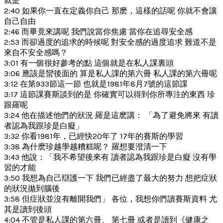
就是
2:40 如果你一直在定義你自己 那麽，這樣的話呢 你就不會讓
自己自由
2:46 而畢竟來講呢 我們說當你焦慮 當你在追尋安全感
2:53 而卻過度的追求的時候呢 對安全感的過度追求 難道不是
來自不安全感嗎？
3:01 有一個很好參考的點 這個就是在私人課裏頭
3:06 應該是蠻後面的 算是私人課的第六冊 私人課的第六冊呢
3:12 在第933節這一節 也就是1981年8月7號的這節課
3:17 這節課賽斯談到的是 你確實可以得到你所專注的東西 珍
跟羅呢
3:24 他在描述他們的狀況 羅是這麽講： 「為了避免將來 有讀
者認為我跟珍是白癡」
3:32 你看1981年，已經快20年了 17年的賽斯的學習
3:38 為什麽珍越學越糟糕呢？ 羅想要澄清一下
3:43 他說：「我不希望後來有 讀者認為我跟珍是白癡 沒有學
習的才能
3:50 我想為自己辯護一下 我們已經盡了最大的努力 想把症狀
的狀況拋到腦後
3:58 但症狀並沒有離開我們」 各位，我想你們讀賽斯資料 尤
其是讀到後頭
4:04 不管是私人課的第六冊、 第七冊 或者是讀到《健康之