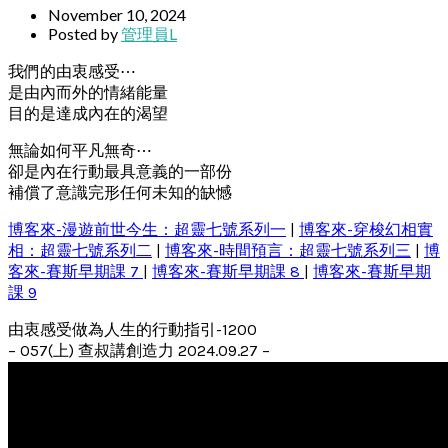
November 10, 2024
Posted by
管理員L
我們的由衷感受⋯
是由內而外的情緒能量
目的是達成內在的渴望
無論如何平凡無奇⋯
卻是內在行動最具意義的一部份
補償了意識完形任何未知的缺憾
博客來-漫遊前世今生：超靈七號系列一
|
博客來-穿梭幻相實
相：超靈七號系列二
|
博客來-時間預言：超靈七號系列三
|
博
客來-賽斯早期課 7
|
博客來-賽斯早期課 8
|
博客來-賽斯早期
課 9
由衷感受做為人生的行動指引-1200
– 057(上) 查叔講創造力 2024.09.27 –