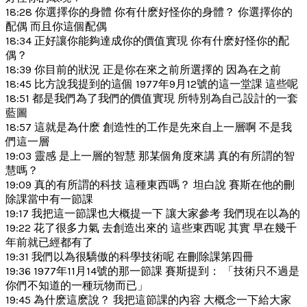
18:28 你選擇你的身體 你有什麽好怪你的身體？ 你選擇你的
配偶 而且你這個配偶
18:34 正好讓你能夠達成你的價值實現 你有什麽好怪你的配
偶？
18:39 你目前的狀況 正是你在來之前所選擇的 因為在之前
18:45 比方說我提到的這個 1977年9月12號的這一堂課 這些呢
18:51 都是我們為了我們的價值實現 所特別為自己設計的一套
藍圖
18:57 這就是為什麽 創造性的工作是先來自上一層啊 不是我
們這一層
19:03 靈感 是上一層的智慧 那某個角度來講 真的有所謂的智
慧嗎？
19:09 真的有所謂的科技 這種東西嗎？ 坦白說 賽斯在他的刪
除課當中有一節課
19:17 我把這一節課也大概提一下 讓大家參考 我們現在以為的
19:22 花了很多力氣 去創造出來的 這些東西呢 其實 早在幾千
年前就已經都有了
19:31 我們以為很驕傲的科學技術呢 在刪除課第四冊
19:36 1977年11月14號的那一節課 賽斯提到： 「技術只不過是
你們不知道的一種玩物而已」
19:45 為什麽這麽說？ 我把這節課的內容 大概念一下給大家