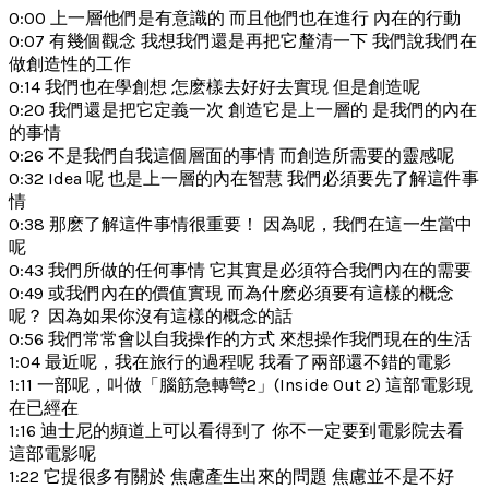
0:00 上一層他們是有意識的 而且他們也在進行 內在的行動
0:07 有幾個觀念 我想我們還是再把它釐清一下 我們說我們在
做創造性的工作
0:14 我們也在學創想 怎麽樣去好好去實現 但是創造呢
0:20 我們還是把它定義一次 創造它是上一層的 是我們的內在
的事情
0:26 不是我們自我這個層面的事情 而創造所需要的靈感呢
0:32 Idea 呢 也是上一層的內在智慧 我們必須要先了解這件事
情
0:38 那麽了解這件事情很重要！ 因為呢，我們在這一生當中
呢
0:43 我們所做的任何事情 它其實是必須符合我們內在的需要
0:49 或我們內在的價值實現 而為什麽必須要有這樣的概念
呢？ 因為如果你沒有這樣的概念的話
0:56 我們常常會以自我操作的方式 來想操作我們現在的生活
1:04 最近呢，我在旅行的過程呢 我看了兩部還不錯的電影
1:11 一部呢，叫做「腦筋急轉彎2」(Inside Out 2) 這部電影現
在已經在
1:16 迪士尼的頻道上可以看得到了 你不一定要到電影院去看
這部電影呢
1:22 它提很多有關於 焦慮產生出來的問題 焦慮並不是不好