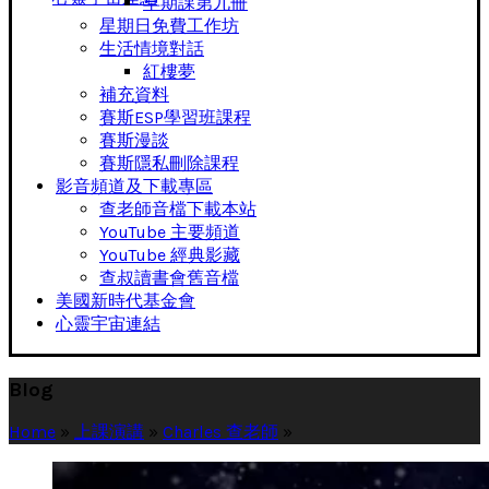
早期課第九冊
星期日免費工作坊
生活情境對話
紅樓夢
補充資料
賽斯ESP學習班課程
賽斯漫談
賽斯隱私刪除課程
影音頻道及下載專區
查老師音檔下載本站
YouTube 主要頻道
YouTube 經典影藏
查叔讀書會舊音檔
美國新時代基金會
心靈宇宙連結
Blog
Home
»
上課演講
»
Charles 查老師
»