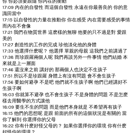
你 你必須要跟隨 你內在的衝動
17:09 內在的自發性 而這個自發性 永遠在你最善良的 你的意
識田當中
17:15 以自發性的力量在推動你 你在感受 內在需要感受的事情
而內在不會像
17:21 我們在物質世界 這麽樣的無聊 他要的只不過是對 愛跟
美的
17:27 創造性的工作的完成 珍他淡化他的身體
17:33 他選擇什麽呢？ 他選擇 單親的母親 這我們之前講過了
17:38 而珍跟羅兩個人呢 我們再談另外一件事情 他們結婚 本
來就是上一層面
17:46 還沒來之前 講好的 那兩個人也決定不生孩子
17:51 所以不是珍跟羅 身體上有沒有問題 會不會生孩子
17:56 要如何避孕 不是吧 他們就不生孩子啊 他們已經講好不
生孩子啊
18:03 你就算不避孕 也不會生孩子 不是身體的問題 不是怎麽
樣去用醫學的方式讓他
18:09 要生不生的問題 而是他們本身就是 不希望再有孩子
18:15 他們的思想呢 是跟 前面的所有的這個狀況是有關的 當
你了解到 你選擇你的父母
18:22 你有什麽好怪父母的？ 如果你選擇你的環境 你有什麽
好怪你的環境？