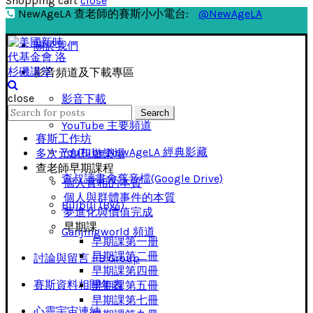
Shopping cart
close
NewAgeLA 查老師的賽斯小小電台:
@NewAgeLA
關於我們
影音頻道及下載專區
close
影音下載
Search
Search
for:
YouTube 主要頻道
賽斯工作坊
YouTube NewAgeLA 經典影藏
多次元創想遊樂場
查老師早期課程
查叔讀書會舊音檔(Google Drive)
個人實相的本質
個人與群體事件的本質
Bilibili (B站)
夢進化與價值完成
早期課
Ganjingworld 頻道
早期課第一册
早期課第二冊
討論與留言 FB Group
早期課第四冊
賽斯資料相關年表
早期課第五冊
早期課第七冊
心靈宇宙連結