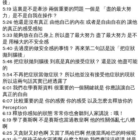
後」
5:19 這裏是不是牽涉 兩個重要的問題 一個是 「盡的最大努
力」是不是自我在操作？
5:26 他還是沒有真正 由他自己的內在 或者是自由自在的 讓他
的真正的感受感知
5:33 能夠放在自己身上 所以盡了最大努力 盡了最大努力 是不
是 用極大的不安全感
5:40 去過度的做安全感的事情？ 再來第二句話是說「把症狀
拋到腦後」
5:48 把症狀拋到腦後 到底是真的接受症狀？ 還是說 他盡可能
的
5:54 不再把症狀當做症狀？ 所以他並沒有接受他症狀的現狀
所以這兩句話其實已經透露了
6:01 我們在學賽斯資料 很重要的一個關鍵就是 你應該讓自己
真正的自由
6:07 比較重要的是 你的感覺 你的感受 以及怎麽去釋放你的
Perception
6:13 釋放你感知的狀態 常常你也會聽到人家講說：哦！
6:19 學了賽斯啊 不是賽斯也當過教皇啊 他的性關係亂七八糟
啊
6:25 又貪財又好色啊 又當了馬哈巴啊 然後當馬哈巴的時候呢
6:31 十二個孩子的乞丐婆啊 什麽之類的 我們應該這樣講 就是