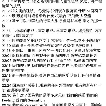
21:11 重新再形成… 總之 地球的內部的靈性組織 決定了哪一種
能量的挑戰
21:17 和文明的種類」 你覺得 我們現在很厲害 什麽 AI 都有了
21:24 最後呢 可能還會發現什麽 核融合 或飛機 太空船
21:30 甚至可以 到其他的行星去旅行 但是我再念 剛才的那一
段
21:36 「地球的形成，重新形成… 再重新形成… 總是靈性 內在
的靈性組織 決定了
21:44 哪些能量的挑戰 跟文明的種類」 你一點點小小的創作
21:50 你覺得不是嗎 你覺得有多厲害 多麽值得怎樣嗎？
21:56 不是嘛！ 事實上所有的一切呢 他只不過是以某種方式
22:01 保持其價值 而複製任何東西的理念 會被認為是荒唐
22:07 會被認為是無理由的行動 但我們的行動是來自內在
22:13 我們的行動 我們的創作是來自內在 只要你能夠知道 三
件事情很重要
22:19 第一件事情就是 專注你自己的感受 這個比任何事情都
重要
22:24 因為你的感受 比現在的任何外面價值 現有的所有的一
切 都還要更重要
22:30 為什麽？因為我們是學多次元的 我們的感受 我們的
Feeling 我們的 Sensation
22:36 我們的 Perception 這三個東西呢 是來自更上一層的內