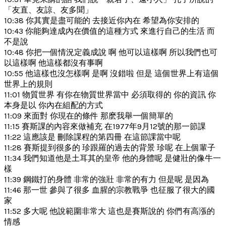
「友直、友諒、友多聞」
10:38 你其實是盡可能的 去接近你內在 希望為你安排的
10:43 你能夠達成內在價值的這種方式 來進行自己的生活 而
不是說
10:48 你把一個情況定義成說 啊 他可以這樣啊 所以我們也可
以這樣啊 他這樣都沒有事啊
10:55 他這樣也沒怎樣啊 是啊 沒錯啦 但是 這個世界上有這個
世界上的規則
11:01 物質世界 有你在物質世界當中 必須取得的 你的資訊 你
本身是以 你內在組配的方式
11:09 來面對 你現在的條件 那麽我舉一個簡單的
11:15 賽斯課的內容來做補充 在1977年9月12號的那一節課
11:22 這應該是 刪除課程的第四冊 在這節課當中呢
11:28 賽斯提到很多的 珍跟羅的過去的背景 珍呢 在上個輩子
11:34 我們知道他是土耳其的皇帝 他的身體呢 是健壯的像牛一
樣
11:39 鋼鐵打的身體 非常的強壯 非常的有力 但是呢 是因為
11:46 那一世 參與了很多 血腥的宗教戰爭 也征服了很大的國
家
11:52 多大呢 他說範圍非常大 這也是賽斯說的 你們有高漲的
情感