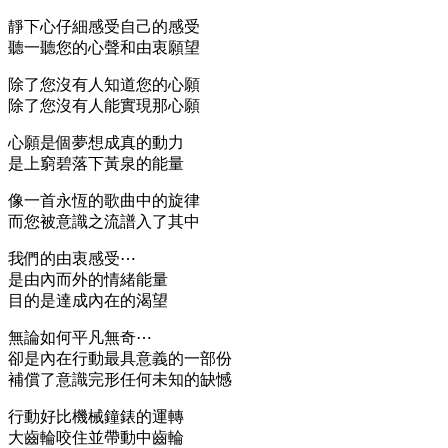
靜下心仔細感受自己的感受
聽一聽您的心聲和由衷願望
除了您沒有人知道您的心願
除了您沒有人能實現那心願
心願是個夢想成真的動力
是上窮碧落下黃泉的能量
像一首永恆的歌曲中的旋律
而您被意識之流譜入了其中
我們的由衷感受⋯
是由內而外的情緒能量
目的是達成內在的渴望
無論如何平凡無奇⋯
卻是內在行動最具意義的一部份
補償了意識完形任何未知的缺憾
行動好比機械鐘錶的運轉
大齒輪咬住並帶動中齒輪