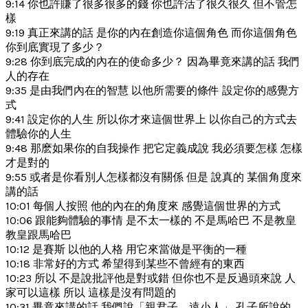
9:14 你也許賺了很多很多的錢 你也許活了很久很久 但不管怎
樣
9:19 真正來講的話 是你的內在創造你這個角色 而你這個角色
你到底實現了多少？
9:28 你到底完成的內在的使命多少？ 因為畢竟來講的話 我們
人的存在
9:35 是由我們內在的智慧 以他所需要的條件 設定你的感覺方
式
9:41 設定你的人生 所以你才來這個世界上 以你自己的方式去
體驗你的人生
9:48 那麽如果你的自我操作 把它定義成說 我必須要怎樣 怎樣
才是對的
9:55 或者是你看別人怎樣都沒有關係 但是 說真的 某個角度來
講的話
10:01 每個人按照 他的內在的角度來 感覺這個世界的方式
10:06 跟能夠體驗的事情 是不太一樣的 不是馬哈巴 不是教皇
教皇跟馬哈巴
10:12 是賽斯 以他的人格 用它來當做是平衡的一種
10:18 非常好的方式 希望得到某些不曾經有的東西
10:23 所以 不是說批評他是對或錯 但你也不是反過頭來說 人
家可以這樣 所以 這樣是沒有問題的
10:31 畢竟來講的話 我們說「親君子、遠小人」 孔子所說的