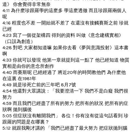
道》 你會覺得非常無奈
4:11 為什麽珍跟羅學的這麽多 學這麽透徹 而且珍跟羅兩個人
呢
4:16 程度也不差 一開始就不差了 在還沒有接觸賽斯之前 珍就
已經
4:23 寫了一個從架構四 得到的資料 叫做《意念建構實相》
（口誤為創造）
4:28 對吧 大家都知道嘛 如果你去看《夢與意識投射》這本書
啊
4:33 你就可以發現 他第一章就提到這一點了 他已經知道 物質
實相是由你的意念所創作
4:40 而賽斯呢 已經經過了 將近20年的時間教他們 為什麽他
在這裏 在1981年
4:49 就是珍死亡前的三年吧 8月7號
4:54 他還對大眾講說：「我要澄清一下 我們不是白癡 我們很
努力
4:59 而且我們已經盡了所有的努力 把所有的狀況 把所有的症
狀啊 拋到腦後
5:05 但症狀沒有離開我們」 各位！你有沒有從這句話看到 珍
跟羅的問題是在哪裏？
5:12 就跟我剛才講的 「我們已經盡了最大努力 把症狀拋到腦