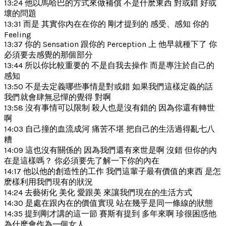
13:24 他以馬哈巴的方式來做補償 不是什麽東西 對或錯 好或
壞的問題
13:31 而是 其實你內在在你的 剛才提到的 感受、感知 你的
Feeling
13:37 你的 Sensation 跟你的 Perception 上 他早就種下了 你
必須要去感覺的那個部分
13:44 所以你比較重要的 不是自我去操作 而是專注於自己的
感知
13:50 不是去定義哪些事情是對或錯 如果我們這樣定義的話
我們就會肆無忌憚的覺得 對啊
13:58 沒有事情可以限制 殺人也是沒有錯的 因為你還有轉世
啊
14:03 自己撞的血流成河 痛苦不堪 把自己的生活過得亂七八
糟
14:09 這也沒有關係的 因為我們還有來世是啊 沒錯 但你的內
在是這樣嗎？ 你必須要先了解一下你的內在
14:17 他以他的創造性的工作 我們這輩子最有價值的東西 是怎
麽樣利用我們現有的狀況
14:24 去藝術化 美化 愛跟美 來讓我們現在的生活方式
14:30 是處在跟內在的價值實現 站在幾乎是同一條線的狀態
14:35 提到剛才講的這一節 賽斯有提到 多年來啊 珍很困惑他
為什麽會作為一個女人