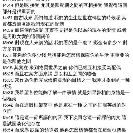
14:44 但是呢 接受 尤其是跟配偶之間的互相接受 我覺得這個
部分是很重要的
14:51 自古以來 我們知道 我們的生生世世在轉世的時候呢 其
實都透過著跟我們現在的配偶
14:58 而這個配偶呢 其實不見得是你以為的現在的愛情 或者
是男歡女愛的這個關係
15:06 對現在人來講的話 我們看的是什麽？ 彩金有多少？ 對
方多有錢
15:11 能夠給你多少錢 然後能夠怎麽樣保障你的生活 更重要的
是你跟他之間
15:18 其實在 來到物質世界之前 你們已經互相接受為配偶
15:25 而且在某方面來講 是以相互之間的聯合
15:30 來作為你們完成價值實現的目標之一 我剛才提到的一種
狀況
15:36 我希望各位能夠了解一件事情 就是如果魯柏的身體是一
個框架
15:42 而在這個框架當中 他是處在一種 之前的征服英雄的對
立面
15:48 這是這一節所講的內容 我下次再念這一節課的內文 這
是試圖淡化他存在
15:54 而成為 缺席的領導者 他再怎麽樣他都會在這個框架裏