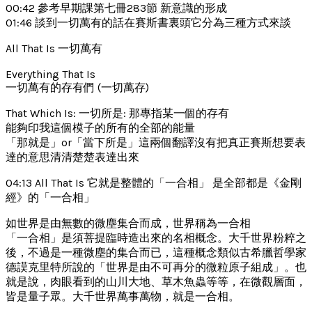
00:42 參考早期課第七冊283節 新意識的形成
01:46 談到一切萬有的話在賽斯書裏頭它分為三種方式來談
All That Is 一切萬有
Everything That Is
一切萬有的存有們 (一切萬存)
That Which Is: 一切所是: 那專指某一個的存有
能夠印我這個模子的所有的全部的能量
「那就是」or「當下所是」這兩個翻譯沒有把真正賽斯想要表
達的意思清清楚楚表達出來
04:13 All That Is 它就是整體的「一合相」 是全部都是《金剛
經》的「一合相」
如世界是由無數的微塵集合而成，世界稱為一合相
「一合相」是須菩提臨時造出來的名相概念。大千世界粉粹之
後，不過是一種微塵的集合而已，這種概念類似古希臘哲學家
德謨克里特所說的「世界是由不可再分的微粒原子組成」。也
就是說，肉眼看到的山川大地、草木魚蟲等等，在微觀層面，
皆是量子眾。大千世界萬事萬物，就是一合相。