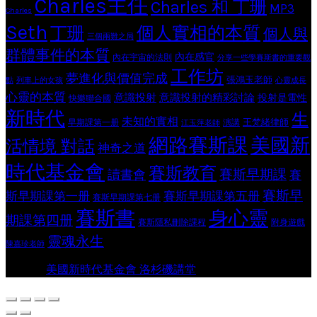
Charles主任
Charles 和 丁珊
MP3
Charles
Seth
個人實相的本質
丁珊
個人與
三個兩難之局
群體事件的本質
內在感官
內在宇宙的法則
分享一些學賽斯書的重要觀
工作坊
夢進化與價值完成
張鴻玉老師
點
列車上的女孩
心靈成長
心靈的本質
意識投射
意識投射的精彩討論
投射是電性
快樂聯合國
新時代
生
未知的實相
王梵緒律師
早期課第一册
演講
江玉萍老師
網路賽斯課
美國新
活情境 對話
神奇之道
時代基金會
賽斯教育
賽斯早期課
讀書會
賽
賽斯早
斯早期課第一册
賽斯早期課第五册
賽斯早期課第七册
賽斯書
身心靈
期課第四册
賽斯隱私刪除課程
附身遊戲
靈魂永生
陳嘉珍老師
© 2026
美國新時代基金會 洛杉磯講堂
. All rights reserved