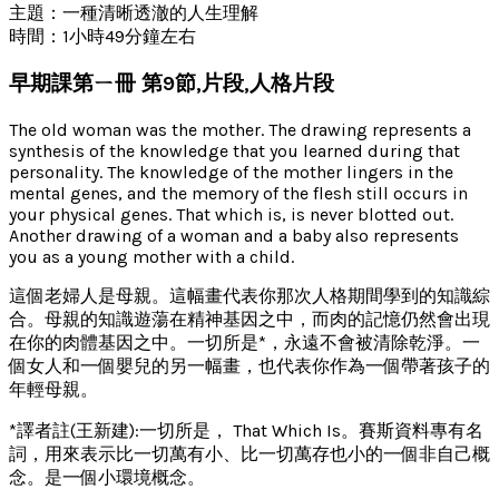
主題：一種清晰透澈的人生理解
時間：1小時49分鐘左右
早期課第ㄧ冊 第9節,片段,人格片段
The old woman was the mother. The drawing represents a
synthesis of the knowledge that you learned during that
personality. The knowledge of the mother lingers in the
mental genes, and the memory of the flesh still occurs in
your physical genes. That which is, is never blotted out.
Another drawing of a woman and a baby also represents
you as a young mother with a child.
這個老婦人是母親。這幅畫代表你那次人格期間學到的知識綜
合。母親的知識遊蕩在精神基因之中，而肉的記憶仍然會出現
在你的肉體基因之中。一切所是*，永遠不會被清除乾淨。一
個女人和一個嬰兒的另一幅畫，也代表你作為一個帶著孩子的
年輕母親。
*譯者註(王新建):一切所是， That Which Is。賽斯資料專有名
詞，用來表示比一切萬有小、比一切萬存也小的一個非自己概
念。是一個小環境概念。