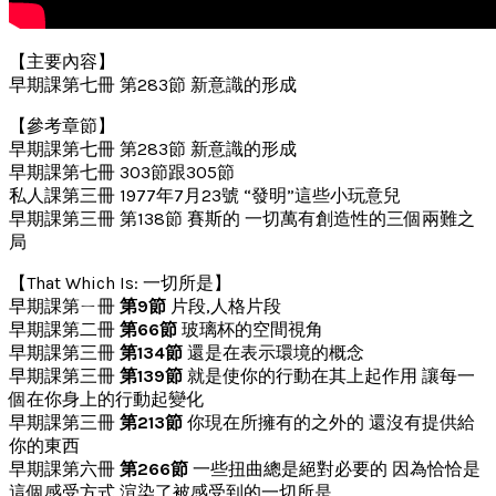
【主要內容】
早期課第七冊 第283節 新意識的形成
【參考章節】
早期課第七冊 第283節 新意識的形成
早期課第七冊 303節跟305節
私人課第三冊 1977年7月23號 “發明”這些小玩意兒
早期課第三冊 第138節 賽斯的 一切萬有創造性的三個兩難之
局
【That Which Is: 一切所是】
早期課第ㄧ冊
第9節
片段,人格片段
早期課第二冊
第66節
玻璃杯的空間視角
早期課第三冊
第134節
還是在表示環境的概念
早期課第三冊
第139節
就是使你的行動在其上起作用 讓每一
個在你身上的行動起變化
早期課第三冊
第213節
你現在所擁有的之外的 還沒有提供給
你的東西
早期課第六冊
第266節
一些扭曲總是絕對必要的 因為恰恰是
這個感受方式 渲染了被感受到的一切所是