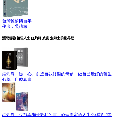
台灣經濟四百年
作者：吳聰敏
瀕死經驗 頓悟人生 鍾灼輝 威廉‧詹姆士的世界觀
鍾灼輝：從「心」創造自我修復的奇蹟：做自己最好的醫生，
心藥、自癒套書
鍾灼輝：失智與瀕死教我的事，心理學家的人生必修課（套