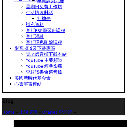
早期課第九冊
星期日免費工作坊
生活情境對話
紅樓夢
補充資料
賽斯ESP學習班課程
賽斯漫談
賽斯隱私刪除課程
影音頻道及下載專區
查老師音檔下載本站
YouTube 主要頻道
YouTube 經典影藏
查叔讀書會舊音檔
美國新時代基金會
心靈宇宙連結
Blog
Home
»
上課演講
»
Charles 查老師
»