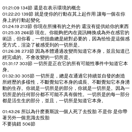
01:21:09 134節 還是在表示環境的概念
01:22:20 139節 就是使你的行動在其上起作用 讓每一個在你
身上的行動起變化
01:24:19 213節 你現在所擁有的之外的 還沒有提供給你的東西
01:25:35 266節 現在。你能夠把內在資訊轉換成為外在感官的
術語，但你看，一些扭曲總是絕對必要的，因為恰恰是這個感
受方式，渲染了被感受到的一切所是。
01:26:38 273節 因為本體通過改變而知道它本身，並且知道已
經完成的、不會改變的一切所是。
01:31:17 303節 一切所是正在它的所有可能性事件中知道它本
身。
01:32:30 305節 一切所是，總是在通過它持續並自發的創造
所經歷的多樣性，不斷覺知它本身的成長、不斷覺知它本身湧
動的生存。你就是一切所是的部分，你就是一切所是。因為一
切所是的任何部分都不可能不具有個性。一切所是的每一部分
都是活生生的部分，並且，一切所是知道它本身。
01:43:26 所以為什麽賽斯說一個人死了去投胎 不是你 是你帶
著另外一個意識去投胎
不要搞錯 506節