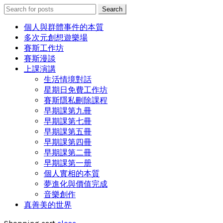
Search
Search
for:
個人與群體事件的本質
多次元創想遊樂場
賽斯工作坊
賽斯漫談
上課演講
生活情境對話
星期日免費工作坊
賽斯隱私刪除課程
早期課第九冊
早期課第七冊
早期課第五冊
早期課第四冊
早期課第二冊
早期課第一册
個人實相的本質
夢進化與價值完成
音樂創作
真善美的世界