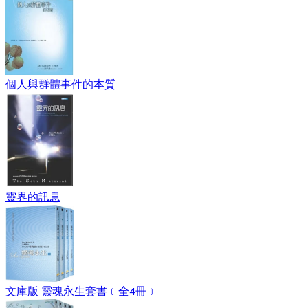
個人與群體事件的本質
靈界的訊息
文庫版 靈魂永生套書﹝全4冊﹞