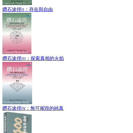
鑽石途徑II：存在與自由
鑽石途徑III：探索真相的火焰
鑽石途徑IV：無可摧毀的純真