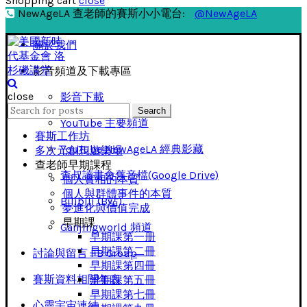
Shopping cart
close
NewAgeLA 查老師的賽斯小小電台:
@NewAgeLA
關於我們
影音頻道及下載專區
close
影音下載
Search
Search
for:
YouTube 主要頻道
賽斯工作坊
YouTube NewAgeLA 經典影藏
多次元創想遊樂場
查老師早期課程
查叔讀書會舊音檔(Google Drive)
個人實相的本質
個人與群體事件的本質
Bilibili (B站)
夢進化與價值完成
早期課
Ganjingworld 頻道
早期課第一册
早期課第二冊
討論與留言 FB Group
早期課第四冊
賽斯資料相關年表
早期課第五冊
早期課第七冊
心靈宇宙連結