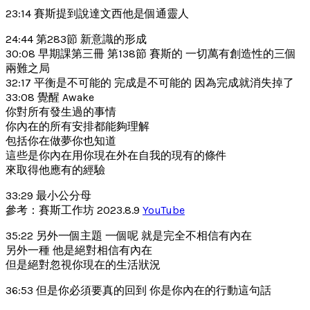
23:14 賽斯提到說達文西他是個通靈人
24:44 第283節 新意識的形成
30:08 早期課第三冊 第138節 賽斯的 一切萬有創造性的三個
兩難之局
32:17 平衡是不可能的 完成是不可能的 因為完成就消失掉了
33:08 覺醒 Awake
你對所有發生過的事情
你內在的所有安排都能夠理解
包括你在做夢你也知道
這些是你內在用你現在外在自我的現有的條件
來取得他應有的經驗
33:29 最小公分母
參考：賽斯工作坊 2023.8.9
YouTube
35:22 另外一個主題 一個呢 就是完全不相信有內在
另外一種 他是絕對相信有內在
但是絕對忽視你現在的生活狀況
36:53 但是你必須要真的回到 你是你內在的行動這句話