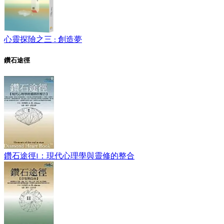
心靈探險之三 : 創造夢
鑽石途徑
鑽石途徑I：現代心理學與靈修的整合