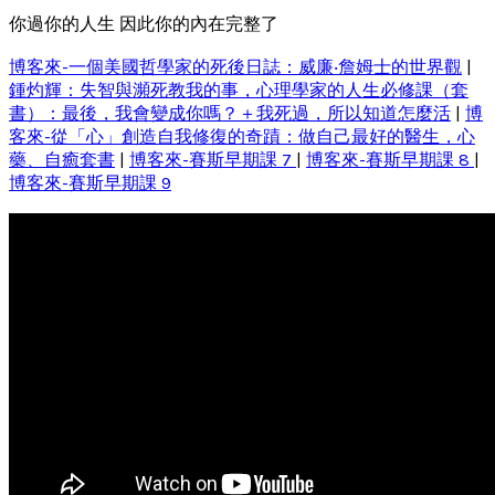
你過你的人生 因此你的內在完整了
博客來-一個美國哲學家的死後日誌：威廉‧詹姆士的世界觀
|
鍾灼輝：失智與瀕死教我的事，心理學家的人生必修課（套
書）：最後，我會變成你嗎？＋我死過，所以知道怎麼活
|
博
客來-從「心」創造自我修復的奇蹟：做自己最好的醫生，心
藥、自癒套書
|
博客來-賽斯早期課 7
|
博客來-賽斯早期課 8
|
博客來-賽斯早期課 9