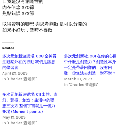
自我是沒有創造性的
內在信念 270節
焦點錯誤 272節
取得資料的聯想 與思考判斷 是可以分開的
如果不好玩，暫時不要做
Related
多次元創新遊樂場: 008 全神貫
多次元創新社: 001 在你的心目
注觀察外在的行動 我們是訊息
中什麼是創造力？創造性本身
的學習者
一定是帶著困難的，沒有困
April 29, 2023
難，你無法去創造，對不對？
In "Charles 查老師"
March 10, 2023
In "Charles 查老師"
多次元創新遊樂場: 011 出體、奇
幻、豐盛、創造：生活中的聯
想三次方 整個宇宙就是一個力
矩場 (Moment points)
May 19, 2023
In "Charles 查老師"