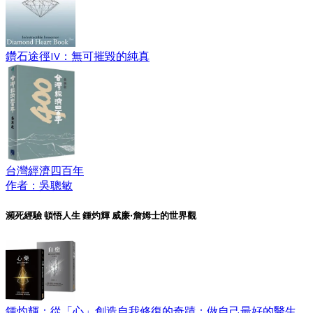
鑽石途徑IV：無可摧毀的純真
台灣經濟四百年
作者：吳聰敏
瀕死經驗 頓悟人生 鍾灼輝 威廉‧詹姆士的世界觀
鍾灼輝：從「心」創造自我修復的奇蹟：做自己最好的醫生，