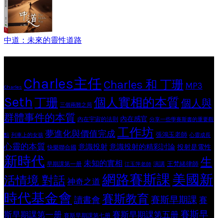
中道：未來的靈性道路
Tags
Charles主任
Charles 和 丁珊
MP3
Charles
Seth
個人實相的本質
丁珊
個人與
三個兩難之局
群體事件的本質
內在感官
內在宇宙的法則
分享一些學賽斯書的重要觀
工作坊
夢進化與價值完成
張鴻玉老師
點
列車上的女孩
心靈成長
心靈的本質
意識投射
意識投射的精彩討論
投射是電性
快樂聯合國
新時代
生
未知的實相
王梵緒律師
早期課第一册
演講
江玉萍老師
網路賽斯課
美國新
活情境 對話
神奇之道
時代基金會
賽斯教育
賽斯早期課
讀書會
賽
賽斯早
斯早期課第一册
賽斯早期課第五册
賽斯早期課第七册