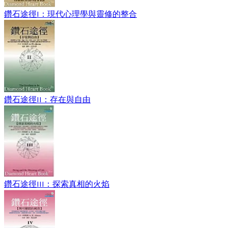
鑽石途徑I：現代心理學與靈修的整合
鑽石途徑II：存在與自由
鑽石途徑III：探索真相的火焰