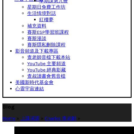
早期課第九冊
星期日免費工作坊
生活情境對話
紅樓夢
補充資料
賽斯ESP學習班課程
賽斯漫談
賽斯隱私刪除課程
影音頻道及下載專區
查老師音檔下載本站
YouTube 主要頻道
YouTube 經典影藏
查叔讀書會舊音檔
美國新時代基金會
心靈宇宙連結
Blog
Home
»
上課演講
»
Charles 查老師
»