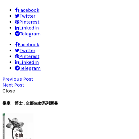
Facebook
Twitter
Pinterest
LinkedIn
Telegram
Facebook
Twitter
Pinterest
LinkedIn
Telegram
Previous Post
Next Post
Close
楊定一博士 . 全部生命系列新書