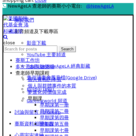
Shopping cart
close
NewAgeLA 查老師的賽斯小小電台:
@NewAgeLA
關於我們
影音頻道及下載專區
close
影音下載
Search
Search
for:
YouTube 主要頻道
賽斯工作坊
YouTube NewAgeLA 經典影藏
多次元創想遊樂場
查老師早期課程
查叔讀書會舊音檔(Google Drive)
個人實相的本質
個人與群體事件的本質
Bilibili (B站)
夢進化與價值完成
早期課
Ganjingworld 頻道
早期課第一册
早期課第二冊
討論與留言 FB Group
早期課第四冊
賽斯資料相關年表
早期課第五冊
早期課第七冊
心靈宇宙連結