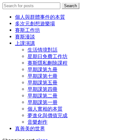
Search
Search
for:
個人與群體事件的本質
多次元創想遊樂場
賽斯工作坊
賽斯漫談
上課演講
生活情境對話
星期日免費工作坊
賽斯隱私刪除課程
早期課第九冊
早期課第七冊
早期課第五冊
早期課第四冊
早期課第二冊
早期課第一册
個人實相的本質
夢進化與價值完成
音樂創作
真善美的世界