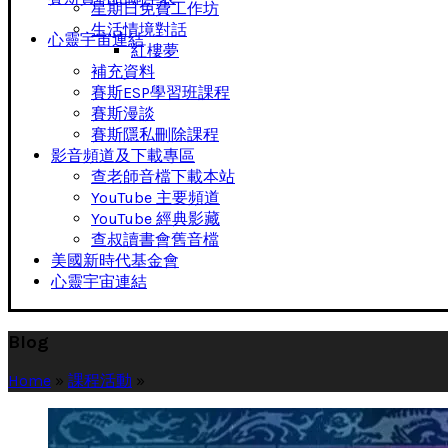
星期日免費工作坊
生活情境對話
心靈宇宙連結
紅樓夢
補充資料
賽斯ESP學習班課程
賽斯漫談
賽斯隱私刪除課程
影音頻道及下載專區
查老師音檔下載本站
YouTube 主要頻道
YouTube 經典影藏
查叔讀書會舊音檔
美國新時代基金會
心靈宇宙連結
Blog
Home
»
課程活動
»