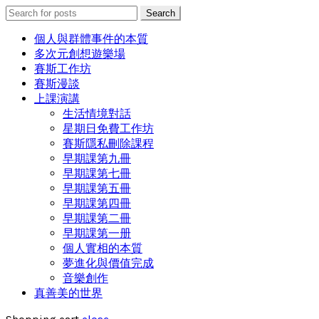
Search
Search
for:
個人與群體事件的本質
多次元創想遊樂場
賽斯工作坊
賽斯漫談
上課演講
生活情境對話
星期日免費工作坊
賽斯隱私刪除課程
早期課第九冊
早期課第七冊
早期課第五冊
早期課第四冊
早期課第二冊
早期課第一册
個人實相的本質
夢進化與價值完成
音樂創作
真善美的世界