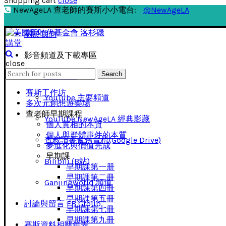
Shopping cart
close
NewAgeLA 查老師的賽斯小小電台:
@NewAgeLA
關於我們
影音頻道及下載專區
close
Search
Search
影音下載
for:
賽斯工作坊
YouTube 主要頻道
多次元創想遊樂場
查老師早期課程
YouTube NewAgeLA 經典影藏
個人實相的本質
個人與群體事件的本質
查叔讀書會舊音檔(Google Drive)
夢進化與價值完成
早期課
Bilibili (B站)
早期課第一册
早期課第二冊
Ganjingworld 頻道
早期課第四冊
早期課第五冊
討論與留言 FB Group
早期課第七冊
早期課第九冊
賽斯資料相關年表